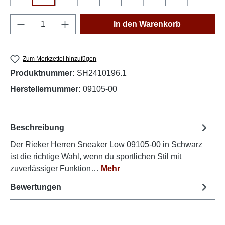
(Diese Option ist zurzeit nicht verfügbar.)
(Diese Option ist zurzeit nicht verfügbar.)
(Diese Option ist zurzeit nicht verfügbar.)
(Diese Option ist zurzeit nich
(Diese Option is
Produkt Anzahl: Gib den gewünschten Wert e
In den Warenkorb
Zum Merkzettel hinzufügen
Produktnummer:
SH2410196.1
Herstellernummer:
09105-00
Beschreibung
Der Rieker Herren Sneaker Low 09105-00 in Schwarz
ist die richtige Wahl, wenn du sportlichen Stil mit
zuverlässiger Funktion…
Mehr
Bewertungen