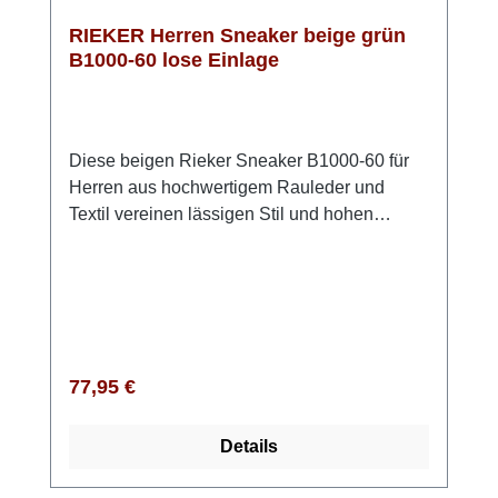
RIEKER Herren Sneaker beige grün
B1000-60 lose Einlage
Diese beigen Rieker Sneaker B1000-60 für
Herren aus hochwertigem Rauleder und
Textil vereinen lässigen Stil und hohen
Tragekomfort. Die praktische Schnürung sorgt
dafür, dass der Schuh optimal sitzt und sich
individuell anpassen lässt. Die leichte,
schockabsorbierende Sohle bietet bei jedem
Schritt eine angenehme Dämpfung und
verwöhnt die Füße. Die gepolsterte,
Regulärer Preis:
77,95 €
herausnehmbare Einlegesohle sorgt für
zusätzlichen Komfort und ist ideal für den
Details
täglichen Gebrauch. Dank der Komfortweite
G - G½ genießt Du mehr Freiraum im Schuh.