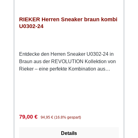
Sneaker U1300-14 sind die perfekte Wahl für
jeden Anlass. Hol dir den Komfort und die
Vielseitigkeit von RIEKER
RIEKER Herren Sneaker braun kombi
U0302-24
Entdecke den Herren Sneaker U0302-24 in
Braun aus der REVOLUTION Kollektion von
Rieker – eine perfekte Kombination aus
ansprechendem Design und
außergewöhnlichem Komfort. Dieser
sportliche Sneaker besticht durch seine
hochwertigen Materialien: Das Obermaterial
besteht aus weichem Leder, ergänzt durch
strapazierfähige Synthetik. Die leichte und
Verkaufspreis:
Regulärer Preis:
79,00 €
94,95 €
(16.8% gespart)
rutschfeste Sohle aus Light-TR bietet
optimalen Halt und Stabilität. Dank der
Details
herausnehmbaren Schaumstoffeinlage und