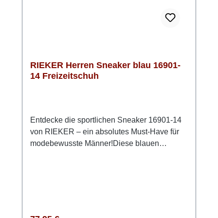
RIEKER Herren Sneaker blau 16901-
14 Freizeitschuh
Entdecke die sportlichen Sneaker 16901-14
von RIEKER – ein absolutes Must-Have für
modebewusste Männer!Diese blauen
Sneaker vereinen stilvolles Design mit
höchstem Tragekomfort, sodass Du immer gut
angezogen und bequem unterwegs bist.
Dank des praktischen Reißverschlusses und
der Schnürung kannst Du die Schuhe
individuell anpassen, um einen perfekten Sitz