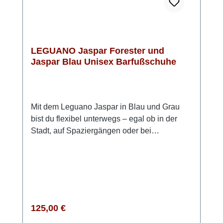
LEGUANO Jaspar Forester und
Jaspar Blau Unisex Barfußschuhe
Mit dem Leguano Jaspar in Blau und Grau
bist du flexibel unterwegs – egal ob in der
Stadt, auf Spaziergängen oder bei
wechselhaftem Wetter. Dieser knöchelhohe
Barfußschuh verbindet ein natürliches
Laufgefühl mit praktischen Outdoor-
Features. Das wasserabweisende
Obermaterial schützt deine Füße zuverlässig
vor Nässe. Dank des speziellen Lotuseffekts
Regulärer Preis:
125,00 €
perlen Regentropfen einfach ab und nehmen