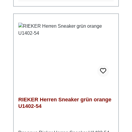
der praktischen Schnürung genießt Du bei
jedem Schritt einen perfekten Sitz. Mit einer
bequemen Weite von G½ ist dieses Modell
ideal für den täglichen Gebrauch sowie für
leichte sportliche Aktivitäten geeignet. Die
stylische Lochung sorgt nicht nur für eine
ansprechende Optik, sondern auch für eine
angenehme Belüftung. Ein Sneaker in einer
attraktiven Farbkombination von Rieker!
RIEKER Herren Sneaker grün orange
U1402-54