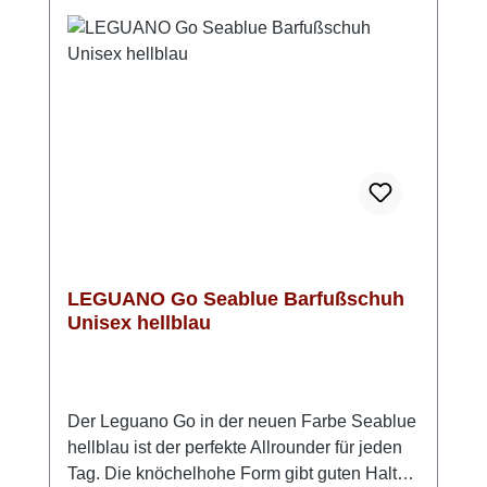
aus, daher bitte eine Nummer größer
bestellenObermaterial: 100 % Polyester,
Innensohle: 51 % Polyamid, 49 %
Polyurethan, Sohle: LIFOLIT®-lgMade in
Germany
LEGUANO Go Seablue Barfußschuh
Unisex hellblau
Der Leguano Go in der neuen Farbe Seablue
hellblau ist der perfekte Allrounder für jeden
Tag. Die knöchelhohe Form gibt guten Halt