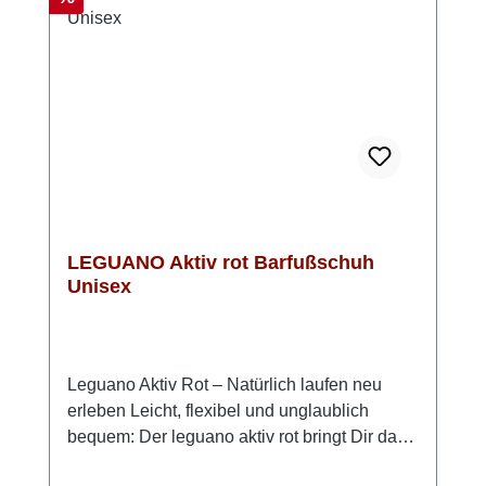
dieses Modell von Leguano kannst Du
bequem bei 30 Grad in der Waschmaschine
reinigen.Leguano Barfußschuhe fallen eher
klein aus, daher bitte eine Nummer größer
bestellenObermaterial (Mesh): 90 %
Polyester, 10 % Elasthan, Futter: 100 %
Mikrofaser, Innensohle: 100 % Mikrofaser,
Sohle: LIFOLIT®-lg
LEGUANO Aktiv rot Barfußschuh
Unisex
Leguano Aktiv Rot – Natürlich laufen neu
erleben Leicht, flexibel und unglaublich
bequem: Der leguano aktiv rot bringt Dir das
Gefühl des Barfußlaufens zurück – mit