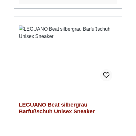
und ist perfekt für Alltag, Sport oder Freizeit
geeignet. Auch dieses Modell von Leguano
kannst Du bequem bei 30 Grad in der
Waschmaschine reinigen.Leguano
Barfußschuhe fallen eher klein aus, daher
bitte eine Nummer größer
bestellenObermaterial: 100 % Polyester,
Innensohle: 51 % Polyamid, 49 %
Polyurethan, Sohle: LIFOLIT®-lgMade in
Germany
LEGUANO Beat silbergrau
Barfußschuh Unisex Sneaker