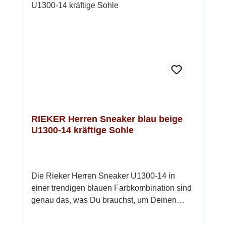
dieser Sneaker macht alles mit. Look-Tipp:
Lässig mit Denim und Shirt oder sportlich
kombiniert mit Chino und Hoodie.
RIEKER Herren Sneaker blau beige
U1300-14 kräftige Sohle
Die Rieker Herren Sneaker U1300-14 in
einer trendigen blauen Farbkombination sind
genau das, was Du brauchst, um Deinen
Look aufzupeppen. Diese mehrfarbigen
Sneaker bestehen aus hochwertigem Textil