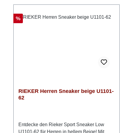
Das markante Rieker Air Fenster im hinteren
Bereich der Sohle setzt nicht nur einen
optischen Akzent, sondern trägt auch zur
Rabatt
%
Dämpfung bei. Ein Schuh, der sowohl im
Alltag als auch in der Freizeit überzeugt –
perfekt für alle, die Wert auf Stil und
Bequemlichkeit legen.
RIEKER Herren Sneaker beige U1101-
62
Entdecke den Rieker Sport Sneaker Low
U1101-62 für Herren in hellem Beige! Mit