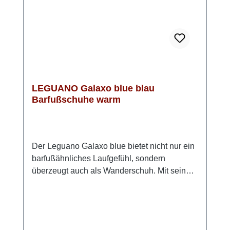
bestellenObermaterial: 100 % Polyester,
Innensohle: 51 % Polyamid, 49 %
Polyurethan, Sohle: LIFOLIT®-lgMade in
Germany
LEGUANO Galaxo blue blau
Barfußschuhe warm
Der Leguano Galaxo blue bietet nicht nur ein
barfußähnliches Laufgefühl, sondern
überzeugt auch als Wanderschuh. Mit seiner
flexiblen, dünnen Sohle fördert der Schuh die
natürliche Abrollbewegung und stärkt die
Fußmuskulatur. Das Highlight: Das
angenehme Warmfutter im Inneren sorgt für