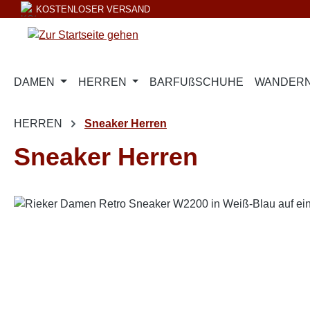
KOSTENLOSER VERSAND
m Hauptinhalt springen
Zur Suche springen
Zur Hauptnavigation springen
DAMEN
HERREN
BARFUßSCHUHE
WANDERN
HERREN
Sneaker Herren
Sneaker Herren