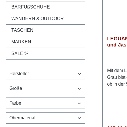
BARFUßSCHUHE
WANDERN & OUTDOOR
TASCHEN
LEGUANO
MARKEN
und Jas
Barfuß
SALE %
Mit dem L
Hersteller
Grau bist
ob in der
Größe
oder bei 
Dieser k
Farbe
verbindet
mit prakt
Obermaterial
Features
Obermater