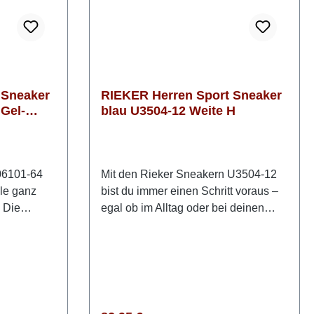
 Sneaker
RIEKER Herren Sport Sneaker
 Gel-
blau U3504-12 Weite H
06101-64
Mit den Rieker Sneakern U3504-12
yle ganz
bist du immer einen Schritt voraus –
. Die
egal ob im Alltag oder bei deinen
irkt
aktiven Momenten. Das sportliche
fekt für
Design in Blau trifft auf durchdachten
Schnürung
Komfort und macht diesen Sneaker
wie du ihn
zu deinem zuverlässigen
aleichte
Begleiter. Die leichte und kräftige
h Schritt
EVA Sohle gibt dir ein federndes