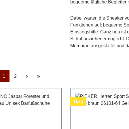
bequeme tägliche Begleiter
Dabei warten die Sneaker vo
Funktionen auf: bequeme Soh
Einstiegshilfe. Ganz neu ist
Schuhanzieher ermöglicht. Di
Membran ausgestattet und d
Seite
Seite
1
2
Tipp