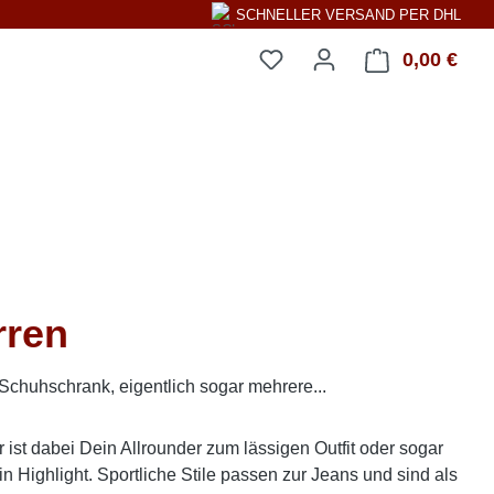
SCHNELLER VERSAND PER DHL
0,00 €
Ware
rren
Schuhschrank, eigentlich sogar mehrere...
ist dabei Dein Allrounder zum lässigen Outfit oder sogar
n Highlight. Sportliche Stile passen zur Jeans und sind als