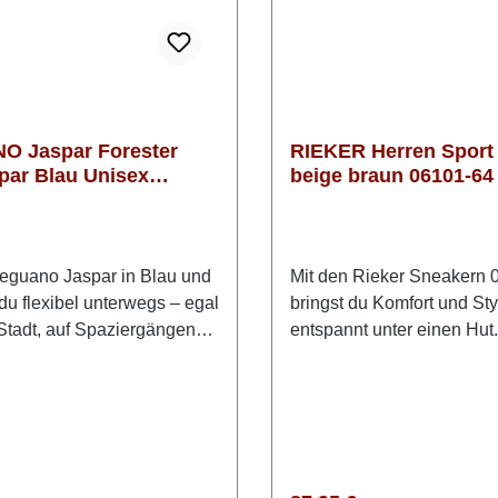
 Jaspar Forester
RIEKER Herren Sport
par Blau Unisex
beige braun 06101-64
schuhe
Einlage
eguano Jaspar in Blau und
Mit den Rieker Sneakern 
 du flexibel unterwegs – egal
bringst du Komfort und St
 Stadt, auf Spaziergängen
entspannt unter einen Hut
wechselhaftem Wetter.
beigebraune Farbgebung w
nöchelhohe Barfußschuh
modern und vielseitig – per
 ein natürliches Laufgefühl
deinen Alltag. Durch die 
ischen Outdoor-
sitzt der Schuh genau so, 
. Das wasserabweisende
brauchst, während die ultr
ial schützt deine Füße
und flexible EVA Sohle dic