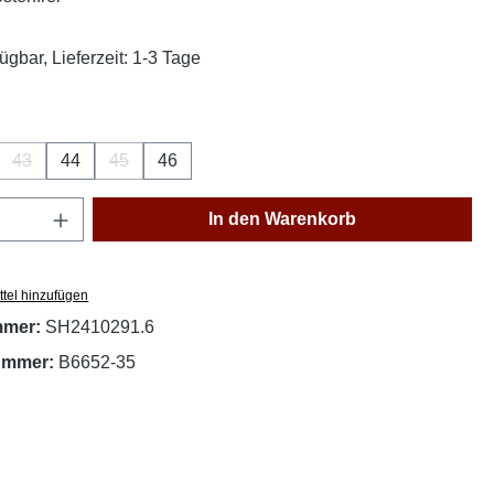
ügbar, Lieferzeit: 1-3 Tage
ählen
43
44
45
46
(Diese Option ist zurzeit nicht verfügbar.)
(Diese Option ist zurzeit nicht verfügbar.)
Anzahl: Gib den gewünschten Wert ein oder
In den Warenkorb
tel hinzufügen
mmer:
SH2410291.6
nummer:
B6652-35