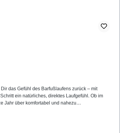
t Dir das Gefühl des Barfußlaufens zurück – mit
chritt ein natürliches, direktes Laufgefühl. Ob im
nze Jahr über komfortabel und nahezu
-Sohle eine gesunde Körperhaltung unterstützt. Der
 für eine bessere Durchblutung. So wird jeder Schritt
chritt Superleichter Tragekomfort Flexible Sohle mit
g-leicht und angenehm leise Handmade in Germany Für