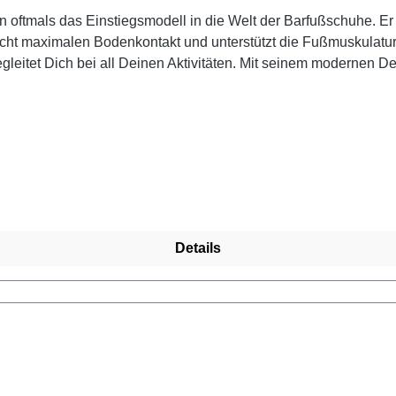
ftmals das Einstiegsmodell in die Welt der Barfußschuhe. Er bi
öglicht maximalen Bodenkontakt und unterstützt die Fußmuskula
begleitet Dich bei all Deinen Aktivitäten. Mit seinem modernen 
rt oder Freizeit geeignet. Setze auf Komfort und natürliche Bewe
 Du bequem bei 30 Grad in der Waschmaschine reinigen.Leguano
% Polyester, 10 % Elasthan, Futter: 100 % Mikrofaser, Innenso
Details