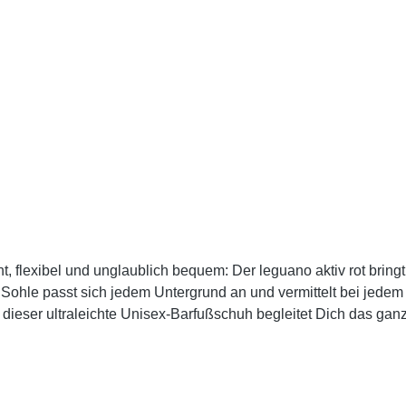
t, flexibel und unglaublich bequem: Der leguano aktiv rot bring
 Sohle passt sich jedem Untergrund an und vermittelt bei jedem S
 dieser ultraleichte Unisex-Barfußschuh begleitet Dich das ga
en sich Deine Füße natürlich bewegen, während die Nullabsatz
eichgewicht und Koordination und sorgt durch aktive Muskelarbeit
 den leguano aktiv lieben: Natürliches Barfußgefühl bei jedem S
ine Füße Unterstützt Haltung, Balance und Koordination Lufti