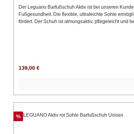
Der Leguano Barfußschuh Aktiv ist bei unseren Kunden o
Fußgesundheit. Die flexible, ultraleichte Sohle erm
fördert. Der Schuh ist atmungsaktiv, pflegeleicht und 
vielseitig kombinieren und ist perfekt für Alltag, Spo
Körpergefühl. Auch dieses Modell von Leguano kannst
eine Nummer größer bestellenObermaterial (Mesh): 90 
Regulärer Preis:
139,00 €
Rabatt
%