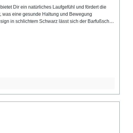
etet Dir ein natürliches Laufgefühl und fördert die
tur, was eine gesunde Haltung und Bewegung
Design in schlichtem Schwarz lässt sich der Barfußschuh
gungsfreiheit – für gesunde Füße und ein besseres
 Barfußschuhe fallen eher klein aus, daher bitte
hle: 100 % Mikrofaser, Sohle: LIFOLIT®-lg