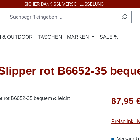
SICHER DANK SSL VERSCHLÜSSELUNG
 & OUTDOOR
TASCHEN
MARKEN
SALE %
lipper rot B6652-35 beque
Regulärer Pr
67,95 
Preise inkl.
Versandko