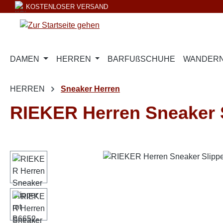
KOSTENLOSER VERSAND
m Hauptinhalt springen
Zur Suche springen
Zur Hauptnavigation springen
DAMEN
HERREN
BARFUßSCHUHE
WANDERN
HERREN
Sneaker Herren
RIEKER Herren Sneaker S
Bildergalerie überspringen