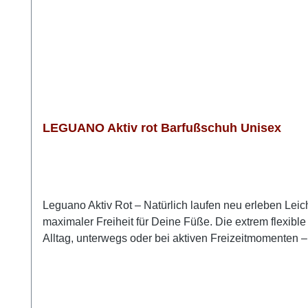
LEGUANO Aktiv rot Barfußschuh Unisex
Leguano Aktiv Rot – Natürlich laufen neu erleben Leich
maximaler Freiheit für Deine Füße. Die extrem flexible
Alltag, unterwegs oder bei aktiven Freizeitmomenten –
geräuschlos. Durch die großzügige Zehenfreiheit könn
leguano aktiv stimuliert die Fußmuskulatur, fördert Gl
zu einem spürbar natürlichen Erlebnis. Darum wirst Du
direktem Bodenkontakt Mehr Bewegungsfreiheit für De