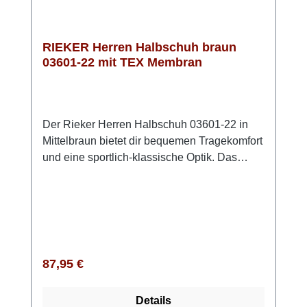
RIEKER Herren Halbschuh braun
03601-22 mit TEX Membran
Der Rieker Herren Halbschuh 03601-22 in
Mittelbraun bietet dir bequemen Tragekomfort
und eine sportlich-klassische Optik. Das
Obermaterial aus echtem, leicht angerautem
Leder sorgt für eine hochwertige
Ausstrahlung, während du dank Schnürung
und Reißverschluss schnell hinein- und
herausschlüpfst. Die kräftige Riricon-Sohle
federt deine Schritte angenehm ab, und die
Regulärer Preis:
87,95 €
gepolsterte Einlegesohle unterstützt deine
Füße bei jedem Gang. Sie ist
Details
herausnehmbar, sodass du bei Bedarf auch