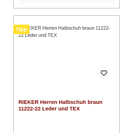
eigene Einlagen verwenden kannst. Mit der
Extraweite H genießt du zusätzlichen Platz
im Vorfußbereich und profitierst von einer
entspannten Passform. Besonders praktisch
Tipp
ist die TEX-Membran, die deine Füße vor
eindringender Nässe schützt und gleichzeitig
atmungsaktiv ist. In Mittelbraun mit hellen
Nähten lässt sich der Schuh vielseitig
kombinieren – ein zuverlässiger Begleiter für
den Herbst und das restliche Jahr.
RIEKER Herren Halbschuh braun
11222-22 Leder und TEX