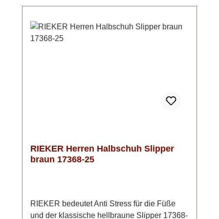
einen hervorragenden Laufkomfort, der auch
an langen Tagen komfortabel bleibt. Das
Obermaterial aus echtem Glattleder ist nicht
nur stilvoll, sondern auch pflegeleicht, sodass
Du lange Freude an diesen Schuhen haben
wirst. Die TR-Sohle bietet eine optimale
Dämpfung und federt jeden Schritt angenehm
ab, während sie gleichzeitig für guten Halt
sorgt. Der gelungene Stilmix aus sportlichen
und klassischen Elementen macht diesen
Halbschuh zum idealen Begleiter für den
Frühling und das ganze Jahr. Der perfekte
Mix aus Style und Komfort von RIEKER
RIEKER Herren Halbschuh Slipper
braun 17368-25
RIEKER bedeutet Anti Stress für die Füße
und der klassische hellbraune Slipper 17368-