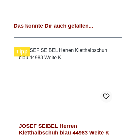
Produktgalerie überspringen
Das könnte Dir auch gefallen...
Tipp
JOSEF SEIBEL Herren
Kletthalbschuh blau 44983 Weite K