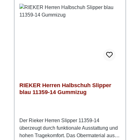
Wetter gut unterwegs bist. Dezente Ziernähte
setzen stilvolle Akzente und unterstreichen
das zeitlose Design. Ein verlässlicher
Schnürschuh, wenn Du Wert auf Komfort,
Qualität und ein gepflegtes Erscheinungsbild
legst.
RIEKER Herren Halbschuh Slipper
blau 11359-14 Gummizug
Der Rieker Herren Slipper 11359-14
überzeugt durch funktionale Ausstattung und
hohen Tragekomfort. Das Obermaterial aus