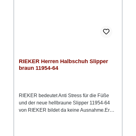
RIEKER Herren Halbschuh Slipper
braun 11954-64
RIEKER bedeutet Anti Stress für die Füße
und der neue hellbraune Slipper 11954-64
von RIEKER bildet da keine Ausnahme.Er
bietet neben der tollen Qualität auch
höchsten Komfort. So ist dieses Modell in der
bequemen Weite G½ geschnitten und hat