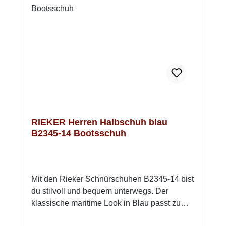
Tag. Look-Tipp: Trage ihn zu einer dunklen
Jeans und einem leichten Pullover – so
entsteht ein entspannter, stilvoller Look mit
maximalem Komfort.HINWEIS: dieses Modell
fällt etwas größer aus!
RIEKER Herren Halbschuh blau
B2345-14 Bootsschuh
Mit den Rieker Schnürschuhen B2345-14 bist
du stilvoll und bequem unterwegs. Der
klassische maritime Look in Blau passt zu
fast jedem Outfit und macht den Schuh zu