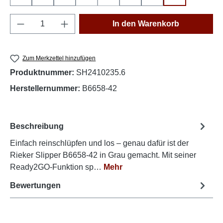
(Diese Option ist zurzeit nicht verfügbar.)
(Diese Option ist zurzeit nicht verfüg
Produkt Anzahl: Gib den gewünschten Wert e
In den Warenkorb
Zum Merkzettel hinzufügen
Produktnummer:
SH2410235.6
Herstellernummer:
B6658-42
Beschreibung
Einfach reinschlüpfen und los – genau dafür ist der
Rieker Slipper B6658-42 in Grau gemacht. Mit seiner
Ready2GO-Funktion sp…
Mehr
Bewertungen