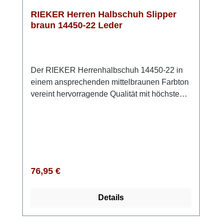
RIEKER Herren Halbschuh Slipper
braun 14450-22 Leder
Der RIEKER Herrenhalbschuh 14450-22 in
einem ansprechenden mittelbraunen Farbton
vereint hervorragende Qualität mit höchstem
Komfort. Dieses Modell ist in der bequemen
Weite G½ geschnitten, was den Zehen
ausreichend Freiraum bietet und ein
angenehmes Tragegefühl gewährleistet. Der
Einstieg gestaltet sich dank des praktischen
Gummizugs und des weichen Schaftrands
Regulärer Preis:
76,95 €
besonders einfach, sodass Du im
Handumdrehen in die Schuhe schlüpfen
Details
kannst. Die angenehm gepolsterte Einlage
aus Schaumstoff mit Lederbezug sorgt für