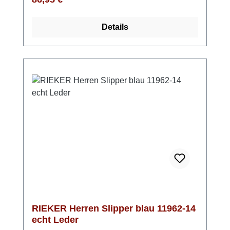
Dank der Komfortweite hast du mehr
Bewegungsfreiheit, und das leichte
Details
Microvelour-Futter hält deine Füße
angenehm warm. Ob lässig mit Jeans und
Lederjacke oder smart-casual mit Chino und
Strickpullover – diese Stiefel runden deinen
Look perfekt ab. Ein Schuh, der zu fast allem
passt.
RIEKER Herren Slipper blau 11962-14
echt Leder