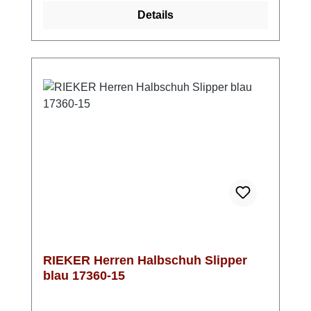
jedem Schritt verwöhnt.Die extra weiche
Details
Decksohle sorgt dafür, dass sich auch lange
Tage entspannt anfühlen. Dank der
Komfortweite G hast du genügend Platz im
Schuh – kein Drücken, kein Einengen. Ein
Slipper, der dich entspannt durch den Alltag
begleitet und dabei immer gut aussieht. Look-
Tipp: Perfekt zu Casual-Looks, Poloshirt oder
Hemd – ideal für Freizeit, Urlaub oder
entspannte Büro-Outfits.
RIEKER Herren Halbschuh Slipper
blau 17360-15