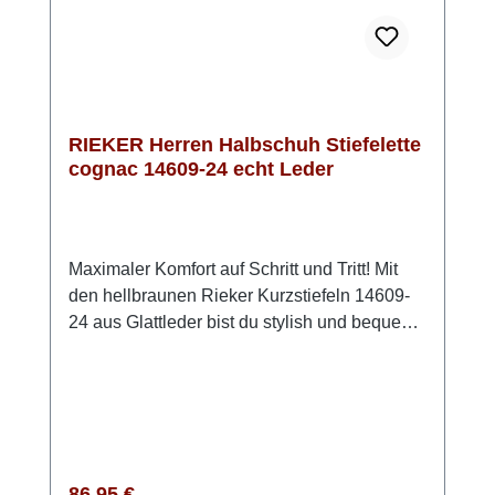
RIEKER Herren Halbschuh Stiefelette
cognac 14609-24 echt Leder
Maximaler Komfort auf Schritt und Tritt! Mit
den hellbraunen Rieker Kurzstiefeln 14609-
24 aus Glattleder bist du stylish und bequem
unterwegs. Die smarte Mischung aus
Schnürung und Reißverschluss schenkt dir
sicheren Halt und erleichtert das Anziehen.
Die extra weiche Decksohle sorgt für ein
Wohlfühl-Gefühl, während die griffige TR
Sohle dich zuverlässig durch den Alltag trägt.
Regulärer Preis:
86,95 €