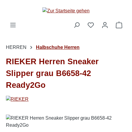
Zum Hauptinhalt springen
Ware
HERREN
Halbschuhe Herren
RIEKER Herren Sneaker
Slipper grau B6658-42
Ready2Go
Bildergalerie überspringen