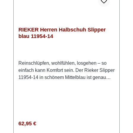
RIEKER Herren Halbschuh Slipper
blau 11954-14
Reinschlüpfen, wohlfühlen, losgehen – so
einfach kann Komfort sein. Der Rieker Slipper
11954-14 in schönem Mittelblau ist genau
richtig für Tage, an denen es bequem und
trotzdem stilvoll sein soll. Das Obermaterial
ist eine Kombi aus Lederimitat und
Meshgewebe, welches den Schuh angenehm
luftig macht. Der Gummizug macht das
Anziehen angenehm unkompliziert, während
Regulärer Preis:
62,95 €
die leichte, dämpfende Sohle deine Füße bei