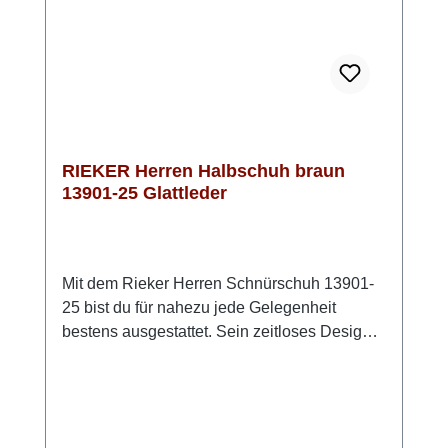
RIEKERBitte beachten: das Braun fällt in
natura etwas heller aus, als auf den Fotos!
RIEKER Herren Halbschuh braun
13901-25 Glattleder
Mit dem Rieker Herren Schnürschuh 13901-
25 bist du für nahezu jede Gelegenheit
bestens ausgestattet. Sein zeitloses Design
lässt sich vielseitig kombinieren und begleitet
dich zuverlässig durch Alltag, Beruf und
Freizeit. Die klassische Schnürung
ermöglicht dir eine optimale Passform und