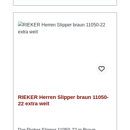
Praktisch bei unbeständigem Wetter: Die
TEX-Membran schützt vor Nässe und bleibt
atmungsaktiv. Die rutschhemmende Riricon-
Sohle sorgt für angenehme Dämpfung bei
jedem Schritt. Mit der bewährten RIEKER
Anti-Stress-Ausstattung ist dieser Slipper ein
komfortabler Begleiter für den Herbst –
unkompliziert, funktional und bequem.Bitte
beachten: die Einstiegsöffnung ist relativ klein
und lässt sich nicht öffnen, bei einem sehr
hohen Spann kann der Einstieg Probleme
bereiten
RIEKER Herren Slipper braun 11050-
22 extra weit
Der Rieker Slipper 11050-22 in Braun