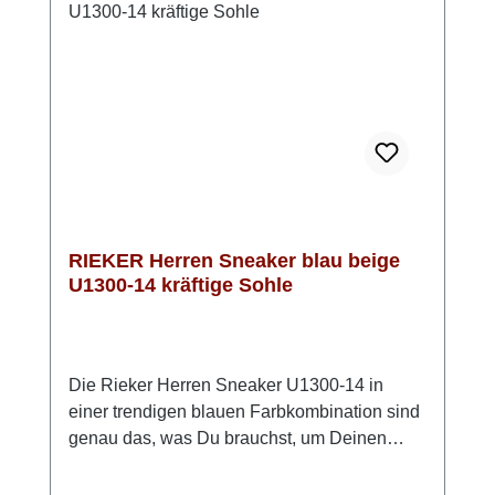
dieser Sneaker macht alles mit. Look-Tipp:
Lässig mit Denim und Shirt oder sportlich
kombiniert mit Chino und Hoodie.
RIEKER Herren Sneaker blau beige
U1300-14 kräftige Sohle
Die Rieker Herren Sneaker U1300-14 in
einer trendigen blauen Farbkombination sind
genau das, was Du brauchst, um Deinen
Look aufzupeppen. Diese mehrfarbigen
Sneaker bestehen aus hochwertigem Textil