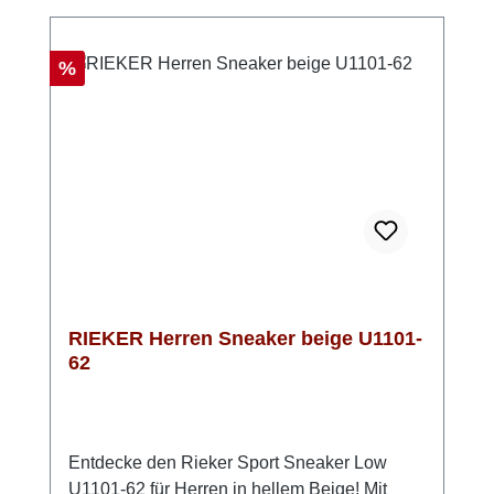
Das markante Rieker Air Fenster im hinteren
Bereich der Sohle setzt nicht nur einen
optischen Akzent, sondern trägt auch zur
Rabatt
%
Dämpfung bei. Ein Schuh, der sowohl im
Alltag als auch in der Freizeit überzeugt –
perfekt für alle, die Wert auf Stil und
Bequemlichkeit legen.
RIEKER Herren Sneaker beige U1101-
62
Entdecke den Rieker Sport Sneaker Low
U1101-62 für Herren in hellem Beige! Mit