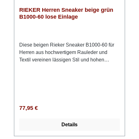
RIEKER Herren Sneaker beige grün
B1000-60 lose Einlage
Diese beigen Rieker Sneaker B1000-60 für
Herren aus hochwertigem Rauleder und
Textil vereinen lässigen Stil und hohen
Tragekomfort. Die praktische Schnürung sorgt
dafür, dass der Schuh optimal sitzt und sich
individuell anpassen lässt. Die leichte,
schockabsorbierende Sohle bietet bei jedem
Schritt eine angenehme Dämpfung und
verwöhnt die Füße. Die gepolsterte,
Regulärer Preis:
77,95 €
herausnehmbare Einlegesohle sorgt für
zusätzlichen Komfort und ist ideal für den
Details
täglichen Gebrauch. Dank der Komfortweite
G - G½ genießt Du mehr Freiraum im Schuh.