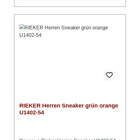
der praktischen Schnürung genießt Du bei
jedem Schritt einen perfekten Sitz. Mit einer
bequemen Weite von G½ ist dieses Modell
ideal für den täglichen Gebrauch sowie für
leichte sportliche Aktivitäten geeignet. Die
stylische Lochung sorgt nicht nur für eine
ansprechende Optik, sondern auch für eine
angenehme Belüftung. Ein Sneaker in einer
attraktiven Farbkombination von Rieker!
RIEKER Herren Sneaker grün orange
U1402-54