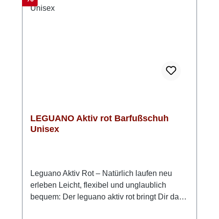
dieses Modell von Leguano kannst Du
bequem bei 30 Grad in der Waschmaschine
reinigen.Leguano Barfußschuhe fallen eher
klein aus, daher bitte eine Nummer größer
bestellenObermaterial (Mesh): 90 %
Polyester, 10 % Elasthan, Futter: 100 %
Mikrofaser, Innensohle: 100 % Mikrofaser,
Sohle: LIFOLIT®-lg
LEGUANO Aktiv rot Barfußschuh
Unisex
Leguano Aktiv Rot – Natürlich laufen neu
erleben Leicht, flexibel und unglaublich
bequem: Der leguano aktiv rot bringt Dir das
Gefühl des Barfußlaufens zurück – mit