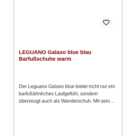
bestellenObermaterial: 100 % Polyester,
Innensohle: 51 % Polyamid, 49 %
Polyurethan, Sohle: LIFOLIT®-lgMade in
Germany
LEGUANO Galaxo blue blau
Barfußschuhe warm
Der Leguano Galaxo blue bietet nicht nur ein
barfußähnliches Laufgefühl, sondern
überzeugt auch als Wanderschuh. Mit seiner
flexiblen, dünnen Sohle fördert der Schuh die
natürliche Abrollbewegung und stärkt die
Fußmuskulatur. Das Highlight: Das
angenehme Warmfutter im Inneren sorgt für