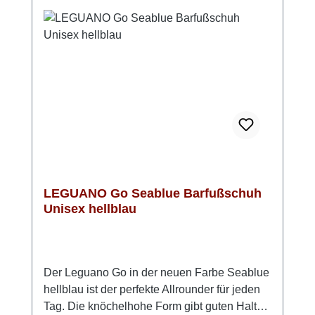
aus, daher bitte eine Nummer größer
bestellenObermaterial: 100 % Polyester,
Innensohle: 51 % Polyamid, 49 %
Polyurethan, Sohle: LIFOLIT®-lgMade in
Germany
LEGUANO Go Seablue Barfußschuh
Unisex hellblau
Der Leguano Go in der neuen Farbe Seablue
hellblau ist der perfekte Allrounder für jeden
Tag. Die knöchelhohe Form gibt guten Halt