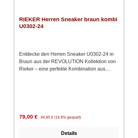
Sneaker U1300-14 sind die perfekte Wahl für
jeden Anlass. Hol dir den Komfort und die
Vielseitigkeit von RIEKER
RIEKER Herren Sneaker braun kombi
U0302-24
Entdecke den Herren Sneaker U0302-24 in
Braun aus der REVOLUTION Kollektion von
Rieker – eine perfekte Kombination aus
ansprechendem Design und
außergewöhnlichem Komfort. Dieser
sportliche Sneaker besticht durch seine
hochwertigen Materialien: Das Obermaterial
besteht aus weichem Leder, ergänzt durch
strapazierfähige Synthetik. Die leichte und
Verkaufspreis:
Regulärer Preis:
79,00 €
94,95 €
(16.8% gespart)
rutschfeste Sohle aus Light-TR bietet
optimalen Halt und Stabilität. Dank der
Details
herausnehmbaren Schaumstoffeinlage und