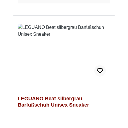
und ist perfekt für Alltag, Sport oder Freizeit
geeignet. Auch dieses Modell von Leguano
kannst Du bequem bei 30 Grad in der
Waschmaschine reinigen.Leguano
Barfußschuhe fallen eher klein aus, daher
bitte eine Nummer größer
bestellenObermaterial: 100 % Polyester,
Innensohle: 51 % Polyamid, 49 %
Polyurethan, Sohle: LIFOLIT®-lgMade in
Germany
LEGUANO Beat silbergrau
Barfußschuh Unisex Sneaker