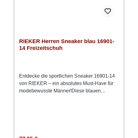
RIEKER Herren Sneaker blau 16901-
14 Freizeitschuh
Entdecke die sportlichen Sneaker 16901-14
von RIEKER – ein absolutes Must-Have für
modebewusste Männer!Diese blauen
Sneaker vereinen stilvolles Design mit
höchstem Tragekomfort, sodass Du immer gut
angezogen und bequem unterwegs bist.
Dank des praktischen Reißverschlusses und
der Schnürung kannst Du die Schuhe
individuell anpassen, um einen perfekten Sitz