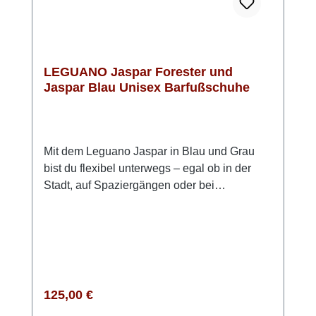
LEGUANO Jaspar Forester und
Jaspar Blau Unisex Barfußschuhe
Mit dem Leguano Jaspar in Blau und Grau
bist du flexibel unterwegs – egal ob in der
Stadt, auf Spaziergängen oder bei
wechselhaftem Wetter. Dieser knöchelhohe
Barfußschuh verbindet ein natürliches
Laufgefühl mit praktischen Outdoor-
Features. Das wasserabweisende
Obermaterial schützt deine Füße zuverlässig
vor Nässe. Dank des speziellen Lotuseffekts
Regulärer Preis:
125,00 €
perlen Regentropfen einfach ab und nehmen