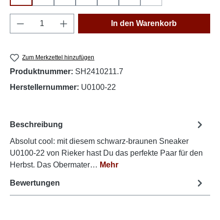
(Diese Option ist zurze
Produkt Anzahl: Gib den gewünschten Wert e
In den Warenkorb
Zum Merkzettel hinzufügen
Produktnummer:
SH2410211.7
Herstellernummer:
U0100-22
Beschreibung
Absolut cool: mit diesem schwarz-braunen Sneaker
U0100-22 von Rieker hast Du das perfekte Paar für den
Herbst. Das Obermater…
Mehr
Bewertungen