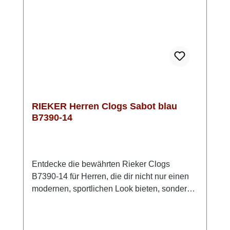
RIEKER Herren Clogs Sabot blau
B7390-14
Entdecke die bewährten Rieker Clogs
B7390-14 für Herren, die dir nicht nur einen
modernen, sportlichen Look bieten, sondern
auch höchsten Tragekomfort. Das
Obermaterial ist pflegeleichtes Lederimitat.
Dank des praktischen Gummizugs kannst du