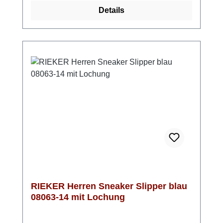
Garant für optimalen Sitz.Mit dem hübschen
Details
Olivgrün und der sportlichen Optik ist diese
Herrensandale ein Klassiker und zugleich
einer unserer Favoriten für den Sommer!
RIEKER Herren Sneaker Slipper blau
08063-14 mit Lochung