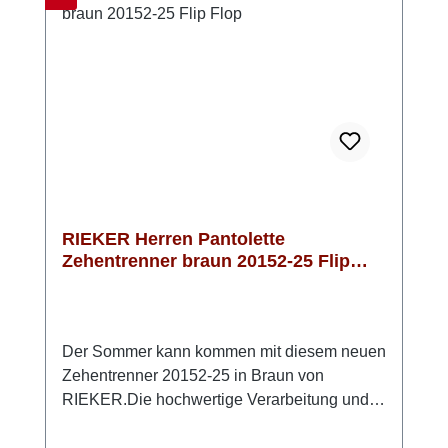
Alltag oder zu Hause – diese Pantolette
begleitet dich stilvoll durch den Sommer.
RIEKER Herren Pantolette
Zehentrenner braun 20152-25 Flip
Flop
Der Sommer kann kommen mit diesem neuen
Zehentrenner 20152-25 in Braun von
RIEKER.Die hochwertige Verarbeitung und
der tolle Komfort machen diese Pantolette zu
Deinem neuen Lieblingsschuh: das