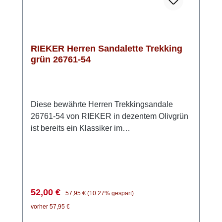
RIEKER Herren Sandalette Trekking
grün 26761-54
Diese bewährte Herren Trekkingsandale
26761-54 von RIEKER in dezentem Olivgrün
ist bereits ein Klassiker im
Herrensandalenbereich.Das Obermaterial ist
unempfindliches Lederimitat. Die dämpfende
Sohle aus Light Riricon federt jeden Schritt
gut ab und gibt Halt. Zudem sorgt die weiche
Innensohle für ermüdungsfreies Gehen. Mit
Verkaufspreis:
Regulärer Preis:
52,00 €
57,95 €
(10.27% gespart)
den Klettverschlüssen kann die Sandale
vorher 57,95 €
perfekt an den Fuß angepasst werden, ein