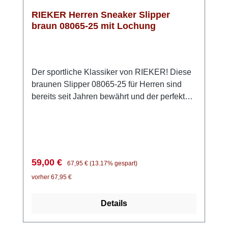
RIEKER Herren Sneaker Slipper
braun 08065-25 mit Lochung
Der sportliche Klassiker von RIEKER! Diese
braunen Slipper 08065-25 für Herren sind
bereits seit Jahren bewährt und der perfekte
Schuh für jeden Tag.Der Schuh ist in
Anflechter-Machart gefertigt, was ihn robust
und flexibel macht. Dank des praktischen
Gummizugs und des weichen Schaftrands
sitzt der Schuh stets klasse am Fuß ohne
Verkaufspreis:
Regulärer Preis:
59,00 €
67,95 €
(13.17% gespart)
einzuengen. Die leichte,
vorher 67,95 €
schockabsorbierende Riricon Sohle sorgt für
ein angenehmes Laufgefühl den ganzen Tag
Details
lang. Das Obermaterial aus Lederimitat und
Textil ist angenehm anschmiegsam und luftig.