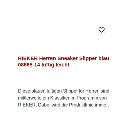
unterwegs bist. Look-Tipp: Besonders lässig
wirkt die Sandale zu Cargo-Shorts und einem
lockeren T-Shirt oder Poloshirt.
RIEKER Herren Sneaker Slipper blau
08665-14 luftig leicht
Diese blauen luftigen Slipper für Herren sind
mittlerweile ein Klassiker im Programm von
RIEKER. Dabei wird die Produktlinie immer
wieder mit neuen Ideen und Designs
variiert.Der Schuh ist in traditioneller
Anflechter-Machart gefertigt, was ihn robust