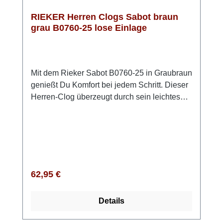
RIEKER Herren Clogs Sabot braun
grau B0760-25 lose Einlage
Mit dem Rieker Sabot B0760-25 in Graubraun
genießt Du Komfort bei jedem Schritt. Dieser
Herren-Clog überzeugt durch sein leichtes
Design und eine flexible Passform – ideal für
Alltag und Freizeit. Dank des praktischen
Gummizugs sitzt der Schuh sicher und
bequem am Fuß. Die besonders leichte und
flexible CM-EVA/Gummi-Sohle sorgt für
angenehme Dämpfung und unterstützt Dich
Regulärer Preis:
62,95 €
zuverlässig im Tagesverlauf. So wird jeder
Schritt spürbar entspannter. Ein echtes
Details
Komfort-Plus ist die weich gepolsterte,
herausnehmbare Einlegesohle. Du kannst sie