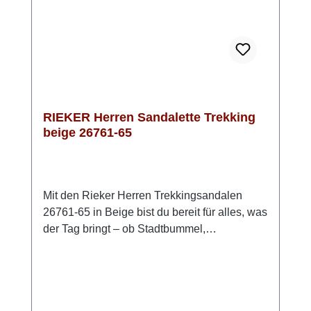
Wege. Look-Tipp: Kombiniere sie mit
lässigen Shorts und einem T-Shirt oder mit
einer leichten Outdoorhose – so bist du
bequem und stilvoll unterwegs.
RIEKER Herren Sandalette Trekking
beige 26761-65
Mit den Rieker Herren Trekkingsandalen
26761-65 in Beige bist du bereit für alles, was
der Tag bringt – ob Stadtbummel,
Spaziergang oder spontaner Ausflug. Die
zwei Klettverschlüsse sorgen dafür, dass du
schnell hineinschlüpfst und die Passform
ganz einfach anpassen kannst. Dank der