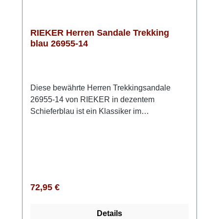
RIEKER Herren Sandale Trekking
blau 26955-14
Diese bewährte Herren Trekkingsandale
26955-14 von RIEKER in dezentem
Schieferblau ist ein Klassiker im
Sandalenbereich und perfekt für das tägliche
Laufen.Das Obermaterial ist unempfindliches
Lederimitat und Textil. Die
schockabsorbierende Sohle aus Riricon
federt jeden Schritt mühelos ab und gibt Halt.
Zudem sorgt die gepolsterte Innensohle für
Regulärer Preis:
72,95 €
ermüdungsfreies Gehen den ganzen Tag
lang. Das Fußbett ist angenehm ausgeprägt.
Details
Mit den Klettverschlüssen kann die Sandale