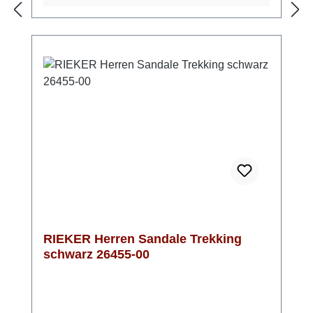
perfekt an die Füße angepasst werden, was
optimalen Sitz gewährt.Mit dem dezenten
Dunkelblau und der sportlichen Optik ist
diese Herrensandale einer unserer Favoriten
für den Sommer!
RIEKER Herren Sandale Trekking
schwarz 26455-00