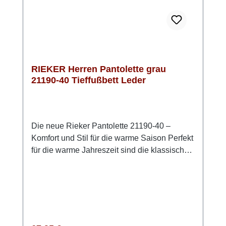
jeden Schritt in diesen stilvollen und
bequemen Rieker Pantoletten!
RIEKER Herren Pantolette grau
21190-40 Tieffußbett Leder
Die neue Rieker Pantolette 21190-40 –
Komfort und Stil für die warme Saison Perfekt
für die warme Jahreszeit sind die klassischen
Rieker Pantoletten aus hochwertigem
Rauleder. Diese sorgfältig verarbeiteten
Pantoletten überzeugen durch das
anschmiegsame Obermaterial und die
weiche Innensohle, welche ebenfalls mit
echtem Leder bezogen ist. Die