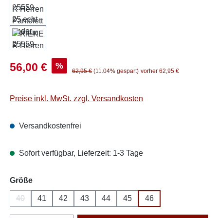
Verkaufspreis:
%
56,00 €
Regulärer Preis:
62,95 €
(11.04% gespart)
vorher 62,95 €
Preise inkl. MwSt. zzgl. Versandkosten
Versandkostenfrei
Sofort verfügbar, Lieferzeit: 1-3 Tage
auswählen
Größe
40
41
42
43
44
45
46
(Diese Option ist zurzeit nicht verfügbar.)