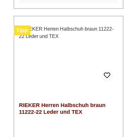
eigene Einlagen verwenden kannst. Mit der
Extraweite H genießt du zusätzlichen Platz
im Vorfußbereich und profitierst von einer
entspannten Passform. Besonders praktisch
Tipp
ist die TEX-Membran, die deine Füße vor
eindringender Nässe schützt und gleichzeitig
atmungsaktiv ist. In Mittelbraun mit hellen
Nähten lässt sich der Schuh vielseitig
kombinieren – ein zuverlässiger Begleiter für
den Herbst und das restliche Jahr.
RIEKER Herren Halbschuh braun
11222-22 Leder und TEX