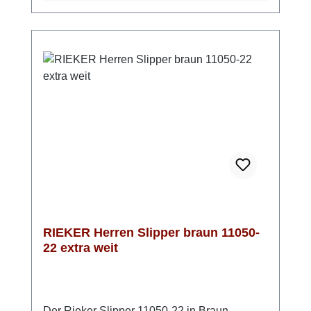
Praktisch bei unbeständigem Wetter: Die
TEX-Membran schützt vor Nässe und bleibt
atmungsaktiv. Die rutschhemmende Riricon-
Sohle sorgt für angenehme Dämpfung bei
jedem Schritt. Mit der bewährten RIEKER
Anti-Stress-Ausstattung ist dieser Slipper ein
komfortabler Begleiter für den Herbst –
unkompliziert, funktional und bequem.Bitte
beachten: die Einstiegsöffnung ist relativ klein
und lässt sich nicht öffnen, bei einem sehr
hohen Spann kann der Einstieg Probleme
bereiten
RIEKER Herren Slipper braun 11050-
22 extra weit
Der Rieker Slipper 11050-22 in Braun