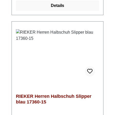
jedem Schritt verwöhnt.Die extra weiche
Details
Decksohle sorgt dafür, dass sich auch lange
Tage entspannt anfühlen. Dank der
Komfortweite G hast du genügend Platz im
Schuh – kein Drücken, kein Einengen. Ein
Slipper, der dich entspannt durch den Alltag
begleitet und dabei immer gut aussieht. Look-
Tipp: Perfekt zu Casual-Looks, Poloshirt oder
Hemd – ideal für Freizeit, Urlaub oder
entspannte Büro-Outfits.
RIEKER Herren Halbschuh Slipper
blau 17360-15