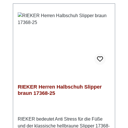
einen hervorragenden Laufkomfort, der auch
an langen Tagen komfortabel bleibt. Das
Obermaterial aus echtem Glattleder ist nicht
nur stilvoll, sondern auch pflegeleicht, sodass
Du lange Freude an diesen Schuhen haben
wirst. Die TR-Sohle bietet eine optimale
Dämpfung und federt jeden Schritt angenehm
ab, während sie gleichzeitig für guten Halt
sorgt. Der gelungene Stilmix aus sportlichen
und klassischen Elementen macht diesen
Halbschuh zum idealen Begleiter für den
Frühling und das ganze Jahr. Der perfekte
Mix aus Style und Komfort von RIEKER
RIEKER Herren Halbschuh Slipper
braun 17368-25
RIEKER bedeutet Anti Stress für die Füße
und der klassische hellbraune Slipper 17368-