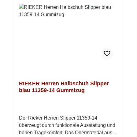
Wetter gut unterwegs bist. Dezente Ziernähte
setzen stilvolle Akzente und unterstreichen
das zeitlose Design. Ein verlässlicher
Schnürschuh, wenn Du Wert auf Komfort,
Qualität und ein gepflegtes Erscheinungsbild
legst.
RIEKER Herren Halbschuh Slipper
blau 11359-14 Gummizug
Der Rieker Herren Slipper 11359-14
überzeugt durch funktionale Ausstattung und
hohen Tragekomfort. Das Obermaterial aus