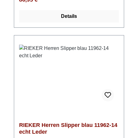
Dank der Komfortweite hast du mehr
Bewegungsfreiheit, und das leichte
Details
Microvelour-Futter hält deine Füße
angenehm warm. Ob lässig mit Jeans und
Lederjacke oder smart-casual mit Chino und
Strickpullover – diese Stiefel runden deinen
Look perfekt ab. Ein Schuh, der zu fast allem
passt.
RIEKER Herren Slipper blau 11962-14
echt Leder