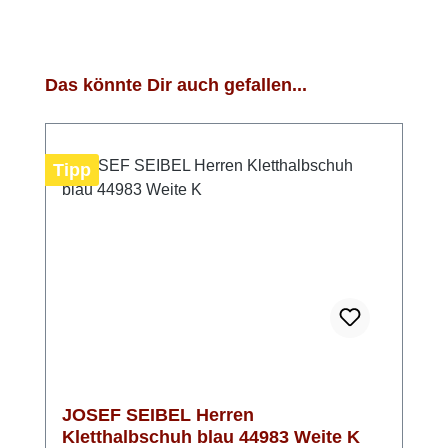
Produktgalerie überspringen
Das könnte Dir auch gefallen...
Tipp
JOSEF SEIBEL Herren
Kletthalbschuh blau 44983 Weite K