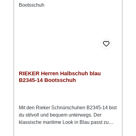
Tag. Look-Tipp: Trage ihn zu einer dunklen
Jeans und einem leichten Pullover – so
entsteht ein entspannter, stilvoller Look mit
maximalem Komfort.HINWEIS: dieses Modell
fällt etwas größer aus!
RIEKER Herren Halbschuh blau
B2345-14 Bootsschuh
Mit den Rieker Schnürschuhen B2345-14 bist
du stilvoll und bequem unterwegs. Der
klassische maritime Look in Blau passt zu
fast jedem Outfit und macht den Schuh zu