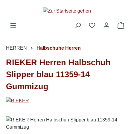
Zum Hauptinhalt springen
Ware
HERREN
Halbschuhe Herren
RIEKER Herren Halbschuh
Slipper blau 11359-14
Gummizug
Bildergalerie überspringen