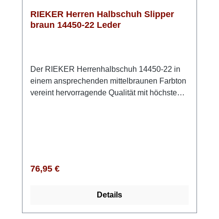
RIEKER Herren Halbschuh Slipper
braun 14450-22 Leder
Der RIEKER Herrenhalbschuh 14450-22 in
einem ansprechenden mittelbraunen Farbton
vereint hervorragende Qualität mit höchstem
Komfort. Dieses Modell ist in der bequemen
Weite G½ geschnitten, was den Zehen
ausreichend Freiraum bietet und ein
angenehmes Tragegefühl gewährleistet. Der
Einstieg gestaltet sich dank des praktischen
Gummizugs und des weichen Schaftrands
Regulärer Preis:
76,95 €
besonders einfach, sodass Du im
Handumdrehen in die Schuhe schlüpfen
Details
kannst. Die angenehm gepolsterte Einlage
aus Schaumstoff mit Lederbezug sorgt für