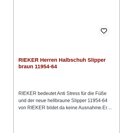
RIEKER Herren Halbschuh Slipper
braun 11954-64
RIEKER bedeutet Anti Stress für die Füße
und der neue hellbraune Slipper 11954-64
von RIEKER bildet da keine Ausnahme.Er
bietet neben der tollen Qualität auch
höchsten Komfort. So ist dieses Modell in der
bequemen Weite G½ geschnitten und hat