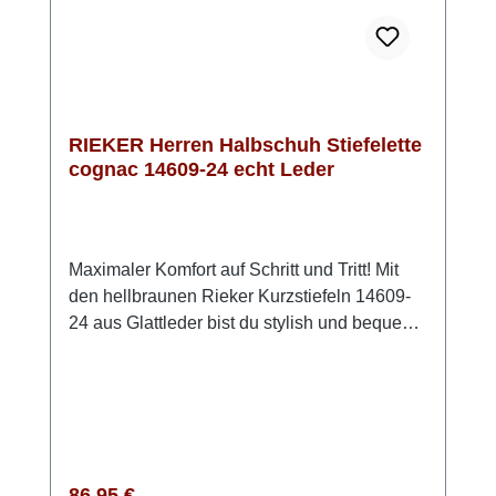
RIEKER Herren Halbschuh Stiefelette
cognac 14609-24 echt Leder
Maximaler Komfort auf Schritt und Tritt! Mit
den hellbraunen Rieker Kurzstiefeln 14609-
24 aus Glattleder bist du stylish und bequem
unterwegs. Die smarte Mischung aus
Schnürung und Reißverschluss schenkt dir
sicheren Halt und erleichtert das Anziehen.
Die extra weiche Decksohle sorgt für ein
Wohlfühl-Gefühl, während die griffige TR
Sohle dich zuverlässig durch den Alltag trägt.
Regulärer Preis:
86,95 €