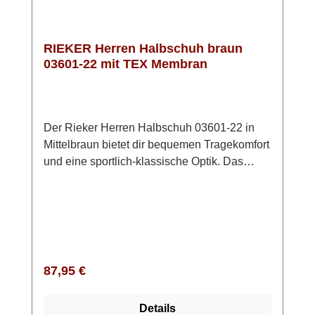
RIEKER Herren Halbschuh braun
03601-22 mit TEX Membran
Der Rieker Herren Halbschuh 03601-22 in
Mittelbraun bietet dir bequemen Tragekomfort
und eine sportlich-klassische Optik. Das
Obermaterial aus echtem, leicht angerautem
Leder sorgt für eine hochwertige
Ausstrahlung, während du dank Schnürung
und Reißverschluss schnell hinein- und
herausschlüpfst. Die kräftige Riricon-Sohle
federt deine Schritte angenehm ab, und die
Regulärer Preis:
87,95 €
gepolsterte Einlegesohle unterstützt deine
Füße bei jedem Gang. Sie ist
Details
herausnehmbar, sodass du bei Bedarf auch