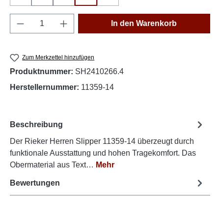
(Diese Option ist zurzeit nicht verfügbar.)
(Diese Option ist zurzeit nicht verfüg
Produkt Anzahl: Gib den gewünschten Wert e
In den Warenkorb
Zum Merkzettel hinzufügen
Produktnummer:
SH2410266.4
Herstellernummer:
11359-14
Beschreibung
Der Rieker Herren Slipper 11359-14 überzeugt durch
funktionale Ausstattung und hohen Tragekomfort. Das
Obermaterial aus Text…
Mehr
Bewertungen