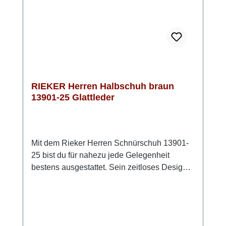
RIEKERBitte beachten: das Braun fällt in
natura etwas heller aus, als auf den Fotos!
RIEKER Herren Halbschuh braun
13901-25 Glattleder
Mit dem Rieker Herren Schnürschuh 13901-
25 bist du für nahezu jede Gelegenheit
bestens ausgestattet. Sein zeitloses Design
lässt sich vielseitig kombinieren und begleitet
dich zuverlässig durch Alltag, Beruf und
Freizeit. Die klassische Schnürung
ermöglicht dir eine optimale Passform und