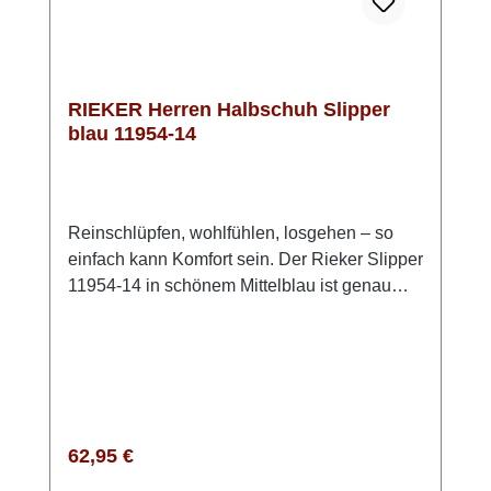
RIEKER Herren Halbschuh Slipper
blau 11954-14
Reinschlüpfen, wohlfühlen, losgehen – so
einfach kann Komfort sein. Der Rieker Slipper
11954-14 in schönem Mittelblau ist genau
richtig für Tage, an denen es bequem und
trotzdem stilvoll sein soll. Das Obermaterial
ist eine Kombi aus Lederimitat und
Meshgewebe, welches den Schuh angenehm
luftig macht. Der Gummizug macht das
Anziehen angenehm unkompliziert, während
Regulärer Preis:
62,95 €
die leichte, dämpfende Sohle deine Füße bei