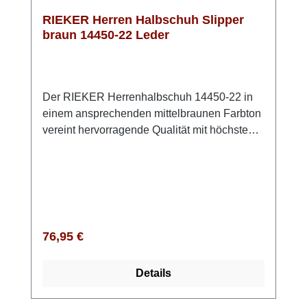
RIEKER Herren Halbschuh Slipper
braun 14450-22 Leder
Der RIEKER Herrenhalbschuh 14450-22 in
einem ansprechenden mittelbraunen Farbton
vereint hervorragende Qualität mit höchstem
Komfort. Dieses Modell ist in der bequemen
Weite G½ geschnitten, was den Zehen
ausreichend Freiraum bietet und ein
angenehmes Tragegefühl gewährleistet. Der
Einstieg gestaltet sich dank des praktischen
Gummizugs und des weichen Schaftrands
Regulärer Preis:
76,95 €
besonders einfach, sodass Du im
Handumdrehen in die Schuhe schlüpfen
Details
kannst. Die angenehm gepolsterte Einlage
aus Schaumstoff mit Lederbezug sorgt für