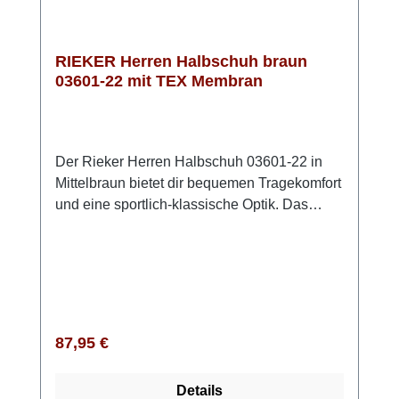
RIEKER Herren Halbschuh braun
03601-22 mit TEX Membran
Der Rieker Herren Halbschuh 03601-22 in
Mittelbraun bietet dir bequemen Tragekomfort
und eine sportlich-klassische Optik. Das
Obermaterial aus echtem, leicht angerautem
Leder sorgt für eine hochwertige
Ausstrahlung, während du dank Schnürung
und Reißverschluss schnell hinein- und
herausschlüpfst. Die kräftige Riricon-Sohle
federt deine Schritte angenehm ab, und die
Regulärer Preis:
87,95 €
gepolsterte Einlegesohle unterstützt deine
Füße bei jedem Gang. Sie ist
Details
herausnehmbar, sodass du bei Bedarf auch