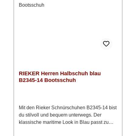
Tag. Look-Tipp: Trage ihn zu einer dunklen
Jeans und einem leichten Pullover – so
entsteht ein entspannter, stilvoller Look mit
maximalem Komfort.HINWEIS: dieses Modell
fällt etwas größer aus!
RIEKER Herren Halbschuh blau
B2345-14 Bootsschuh
Mit den Rieker Schnürschuhen B2345-14 bist
du stilvoll und bequem unterwegs. Der
klassische maritime Look in Blau passt zu
fast jedem Outfit und macht den Schuh zu