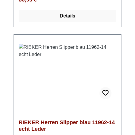
Dank der Komfortweite hast du mehr
Bewegungsfreiheit, und das leichte
Details
Microvelour-Futter hält deine Füße
angenehm warm. Ob lässig mit Jeans und
Lederjacke oder smart-casual mit Chino und
Strickpullover – diese Stiefel runden deinen
Look perfekt ab. Ein Schuh, der zu fast allem
passt.
RIEKER Herren Slipper blau 11962-14
echt Leder