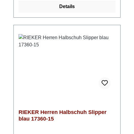
jedem Schritt verwöhnt.Die extra weiche
Details
Decksohle sorgt dafür, dass sich auch lange
Tage entspannt anfühlen. Dank der
Komfortweite G hast du genügend Platz im
Schuh – kein Drücken, kein Einengen. Ein
Slipper, der dich entspannt durch den Alltag
begleitet und dabei immer gut aussieht. Look-
Tipp: Perfekt zu Casual-Looks, Poloshirt oder
Hemd – ideal für Freizeit, Urlaub oder
entspannte Büro-Outfits.
RIEKER Herren Halbschuh Slipper
blau 17360-15