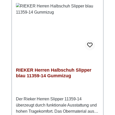
Wetter gut unterwegs bist. Dezente Ziernähte
setzen stilvolle Akzente und unterstreichen
das zeitlose Design. Ein verlässlicher
Schnürschuh, wenn Du Wert auf Komfort,
Qualität und ein gepflegtes Erscheinungsbild
legst.
RIEKER Herren Halbschuh Slipper
blau 11359-14 Gummizug
Der Rieker Herren Slipper 11359-14
überzeugt durch funktionale Ausstattung und
hohen Tragekomfort. Das Obermaterial aus