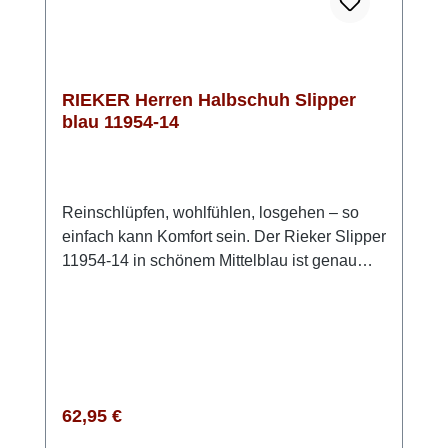
RIEKER Herren Halbschuh Slipper
blau 11954-14
Reinschlüpfen, wohlfühlen, losgehen – so
einfach kann Komfort sein. Der Rieker Slipper
11954-14 in schönem Mittelblau ist genau
richtig für Tage, an denen es bequem und
trotzdem stilvoll sein soll. Das Obermaterial
ist eine Kombi aus Lederimitat und
Meshgewebe, welches den Schuh angenehm
luftig macht. Der Gummizug macht das
Anziehen angenehm unkompliziert, während
Regulärer Preis:
62,95 €
die leichte, dämpfende Sohle deine Füße bei