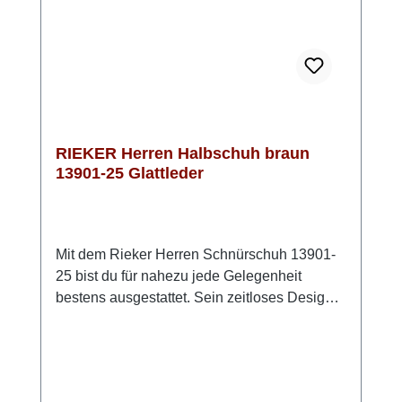
RIEKERBitte beachten: das Braun fällt in
natura etwas heller aus, als auf den Fotos!
RIEKER Herren Halbschuh braun
13901-25 Glattleder
Mit dem Rieker Herren Schnürschuh 13901-
25 bist du für nahezu jede Gelegenheit
bestens ausgestattet. Sein zeitloses Design
lässt sich vielseitig kombinieren und begleitet
dich zuverlässig durch Alltag, Beruf und
Freizeit. Die klassische Schnürung
ermöglicht dir eine optimale Passform und