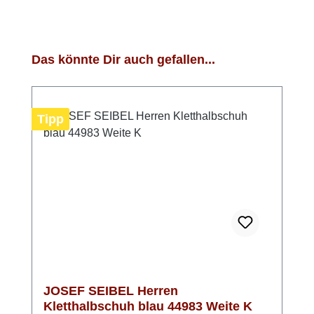
Produktgalerie überspringen
Das könnte Dir auch gefallen...
Tipp
JOSEF SEIBEL Herren
Kletthalbschuh blau 44983 Weite K