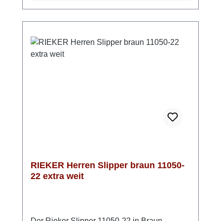
Praktisch bei unbeständigem Wetter: Die
TEX-Membran schützt vor Nässe und bleibt
atmungsaktiv. Die rutschhemmende Riricon-
Sohle sorgt für angenehme Dämpfung bei
jedem Schritt. Mit der bewährten RIEKER
Anti-Stress-Ausstattung ist dieser Slipper ein
komfortabler Begleiter für den Herbst –
unkompliziert, funktional und bequem.Bitte
beachten: die Einstiegsöffnung ist relativ klein
und lässt sich nicht öffnen, bei einem sehr
hohen Spann kann der Einstieg Probleme
bereiten
RIEKER Herren Slipper braun 11050-
22 extra weit
Der Rieker Slipper 11050-22 in Braun