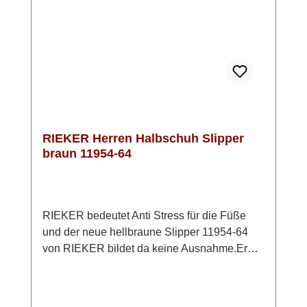
RIEKER Herren Halbschuh Slipper
braun 11954-64
RIEKER bedeutet Anti Stress für die Füße
und der neue hellbraune Slipper 11954-64
von RIEKER bildet da keine Ausnahme.Er
bietet neben der tollen Qualität auch
höchsten Komfort. So ist dieses Modell in der
bequemen Weite G½ geschnitten und hat