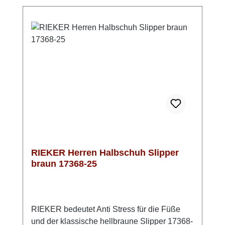
einen hervorragenden Laufkomfort, der auch
an langen Tagen komfortabel bleibt. Das
Obermaterial aus echtem Glattleder ist nicht
nur stilvoll, sondern auch pflegeleicht, sodass
Du lange Freude an diesen Schuhen haben
wirst. Die TR-Sohle bietet eine optimale
Dämpfung und federt jeden Schritt angenehm
ab, während sie gleichzeitig für guten Halt
sorgt. Der gelungene Stilmix aus sportlichen
und klassischen Elementen macht diesen
Halbschuh zum idealen Begleiter für den
Frühling und das ganze Jahr. Der perfekte
Mix aus Style und Komfort von RIEKER
RIEKER Herren Halbschuh Slipper
braun 17368-25
RIEKER bedeutet Anti Stress für die Füße
und der klassische hellbraune Slipper 17368-