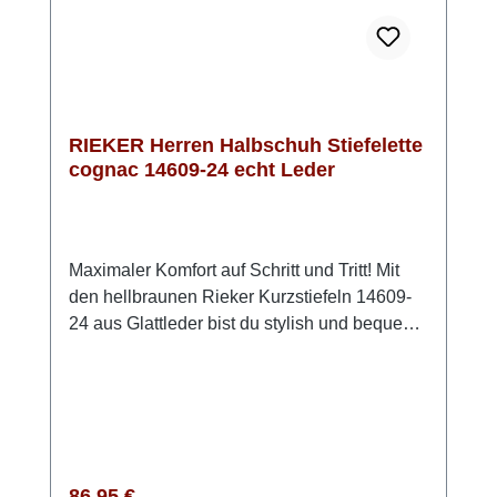
RIEKER Herren Halbschuh Stiefelette
cognac 14609-24 echt Leder
Maximaler Komfort auf Schritt und Tritt! Mit
den hellbraunen Rieker Kurzstiefeln 14609-
24 aus Glattleder bist du stylish und bequem
unterwegs. Die smarte Mischung aus
Schnürung und Reißverschluss schenkt dir
sicheren Halt und erleichtert das Anziehen.
Die extra weiche Decksohle sorgt für ein
Wohlfühl-Gefühl, während die griffige TR
Sohle dich zuverlässig durch den Alltag trägt.
Regulärer Preis:
86,95 €