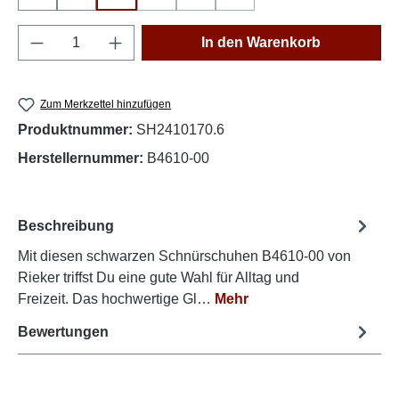
(Diese Option ist zurzeit nicht verfügbar.)
(Diese Option ist zurzeit nicht verfüg
(Diese Option ist zurzeit nich
Produkt Anzahl: Gib den gewünschten Wert e
In den Warenkorb
Zum Merkzettel hinzufügen
Produktnummer:
SH2410170.6
Herstellernummer:
B4610-00
Beschreibung
Mit diesen schwarzen Schnürschuhen B4610-00 von
Rieker triffst Du eine gute Wahl für Alltag und
Freizeit. Das hochwertige Gl…
Mehr
Bewertungen