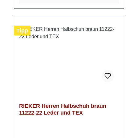
eigene Einlagen verwenden kannst. Mit der
Extraweite H genießt du zusätzlichen Platz
im Vorfußbereich und profitierst von einer
entspannten Passform. Besonders praktisch
Tipp
ist die TEX-Membran, die deine Füße vor
eindringender Nässe schützt und gleichzeitig
atmungsaktiv ist. In Mittelbraun mit hellen
Nähten lässt sich der Schuh vielseitig
kombinieren – ein zuverlässiger Begleiter für
den Herbst und das restliche Jahr.
RIEKER Herren Halbschuh braun
11222-22 Leder und TEX