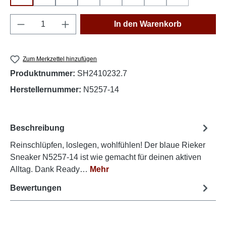
(Diese Option ist zurzeit nicht verfügbar.)
(Diese Option ist zurzeit nicht verfüg
(Diese Option ist zurzeit nich
(Diese Option ist zurze
(Diese Option is
Produkt Anzahl: Gib den gewünschten Wert e
In den Warenkorb
Zum Merkzettel hinzufügen
Produktnummer:
SH2410232.7
Herstellernummer:
N5257-14
Beschreibung
Reinschlüpfen, loslegen, wohlfühlen! Der blaue Rieker
Sneaker N5257-14 ist wie gemacht für deinen aktiven
Alltag. Dank Ready…
Mehr
Bewertungen