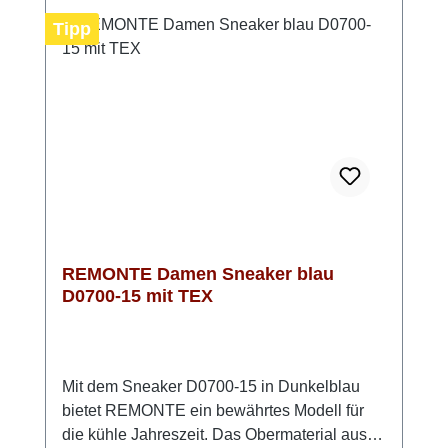
Microvelourfutter sorgt zusätzlich für ein
Tipp
angenehmes Klima im Schuh. Ein Sneaker,
der Komfort und Stil perfekt verbindet. Look-
Tipp: Kombiniere ihn mit hellen Naturtönen
oder setze ihn als ruhigen Gegenpol zu
kräftigen Farben – immer ein stilvoller Auftritt.
REMONTE Damen Sneaker blau
D0700-15 mit TEX
Mit dem Sneaker D0700-15 in Dunkelblau
bietet REMONTE ein bewährtes Modell für
die kühle Jahreszeit. Das Obermaterial aus