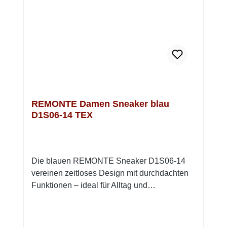
D1S04-14 ist komplett vegan
hergestellt.Optisch ist der Sneaker in
Jeansblau ein absoluter Hingucker und passt
zu vielen Outfits. Mit der innovativen Sohle
und den sportlichen Streifen bist Du immer up
to date
REMONTE Damen Sneaker blau
D1S06-14 TEX
Die blauen REMONTE Sneaker D1S06-14
vereinen zeitloses Design mit durchdachten
Funktionen – ideal für Alltag und
Übergangszeiten. Das hochwertige Glattleder
verleiht dem Schuh einen klassischen Look,
den Du vielseitig kombinieren kannst. Dank