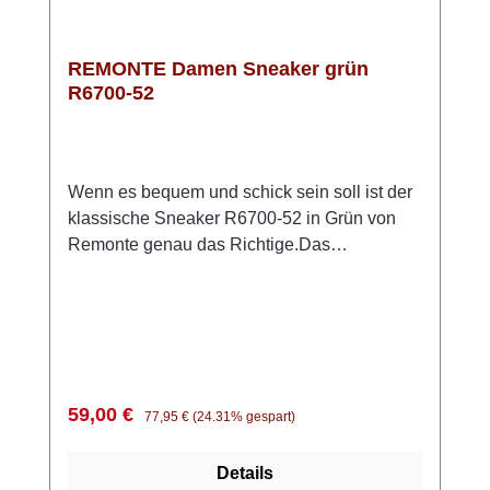
REMONTE Damen Sneaker grün
R6700-52
Wenn es bequem und schick sein soll ist der
klassische Sneaker R6700-52 in Grün von
Remonte genau das Richtige.Das
anschmiegsame Obermaterial besteht zum
Teil aus Stretch. So ist z.B. der Ballenbereich
besonders weich und macht bei leichtem
Hallux Valgus so gut wie keine Probleme. Die
angenehme Weite G sorgt für genug Platz im
Zehenbereich und zusätzlichen Komfort.Die
Verkaufspreis:
Regulärer Preis:
59,00 €
77,95 €
(24.31% gespart)
weiche Innensohle aus Remonte Soft
Schaumstoff ist herausnehmbar und die
Details
leichte und griffige Sohle aus Light TR federt