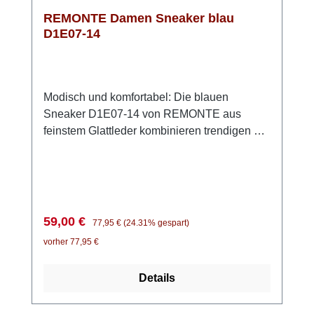
REMONTE Damen Sneaker blau
D1E07-14
Modisch und komfortabel: Die blauen
Sneaker D1E07-14 von REMONTE aus
feinstem Glattleder kombinieren trendigen Stil
mit praktischer Funktionalität. Dank der
Schnürung können die Schuhe perfekt
angepasst werden, wobei der eingezogene
blaue Gummizug das Modell fast wie einen
Slipper wirken lässt. Zusätzlich sind weiße
Verkaufspreis:
Regulärer Preis:
59,00 €
77,95 €
(24.31% gespart)
Schnürsenkel zum Binden im Lieferumfang
vorher 77,95 €
enthalten, für diejenigen, die eine traditionelle
Schnürung bevorzugen. Die REMONTE Lite
Details
'n Soft Technologie sowie die gepolsterte,
herausnehmbare Einlegesohle machen die