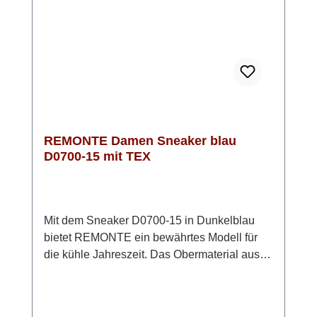
Tipp: Kombiniere ihn mit hellen Naturtönen
oder setze ihn als ruhigen Gegenpol zu
kräftigen Farben – immer ein stilvoller Auftritt.
REMONTE Damen Sneaker blau
D0700-15 mit TEX
Mit dem Sneaker D0700-15 in Dunkelblau
bietet REMONTE ein bewährtes Modell für
die kühle Jahreszeit. Das Obermaterial aus
echtem, glattem Leder mit feiner Struktur
verleiht dem Schuh eine dezente Optik und
lässt sich problemlos reinigen. Eine