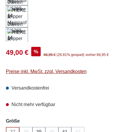
Verkaufspreis:
%
49,00 €
Regulärer Preis:
66,95 €
(26.81% gespart)
vorher 66,95 €
Preise inkl. MwSt. zzgl. Versandkosten
Versandkostenfrei
Nicht mehr verfügbar
auswählen
Größe
37
38
39
40
41
42