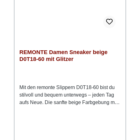
glänzend) sorgt für eine edle Optik. Mit
diesem Modell bist du absolut trendy
unterwegs.
REMONTE Damen Sneaker beige
D0T18-60 mit Glitzer
Mit den remonte Slippern D0T18-60 bist du
stilvoll und bequem unterwegs – jeden Tag
aufs Neue. Die sanfte beige Farbgebung mit
dezentem Glitzer passt zu nahezu jedem
Outfit und macht den Schuh zu einem echten
Allrounder. Das flexible Stretch-Material
schmiegt sich angenehm an deinen Fuß an,
während Gummizug und Schnell-Schnürung