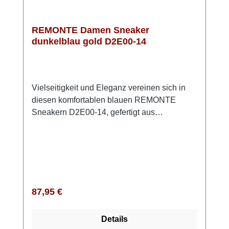
REMONTE Damen Sneaker
dunkelblau gold D2E00-14
Vielseitigkeit und Eleganz vereinen sich in
diesen komfortablen blauen REMONTE
Sneakern D2E00-14, gefertigt aus
hochwertigem Glattleder. Ihr modernes
Design kombiniert praktische Funktionalität
mit einem ansprechenden Look. Die
durchdachte Kombination aus Schnürung
und Reißverschluss ermöglicht eine
individuelle Anpassung und erleichtert das
Regulärer Preis:
87,95 €
Anziehen. Dank der fortschrittlichen Lite 'n
Soft Technologie genießt Du den Komfort
Details
einer leichten TR-Laufsohle sowie einer