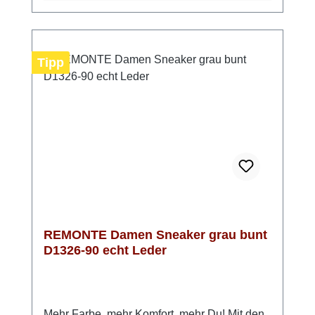
gepolsterten, herausnehmbaren
Einlegesohle. Mit der Komfortweite G bieten
diese Schuhe ausreichend Platz für Deine
Füße und sorgen für ein angenehmes
Tipp
Tragegefühl. Das atmungsaktive Innenfutter
aus leichtem Microvelour trägt zusätzlich zu
einem optimalen Fußklima bei. Optisch
setzen die Sneaker Akzente: Die edle
Prägung im Leder und das stilvolle
Dunkelblau, kombiniert mit goldenen Details,
schaffen eine zeitlose und elegante
Ausstrahlung, die sowohl im Alltag als auch
bei festlicheren Anlässen überzeugt.
REMONTE Damen Sneaker grau bunt
D1326-90 echt Leder
Mehr Farbe, mehr Komfort, mehr Du! Mit den