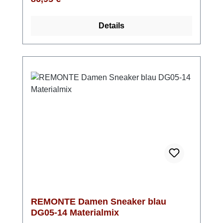
gepolsterte, herausnehmbare Einlegesohle
sorgt für angenehmen Tragekomfort – auch
Details
bei längeren Wegen. Die leichte, flexible
Laufsohle bietet gute Dämpfung und sicheren
Halt auf verschiedenen Untergründen. Für
zusätzlichen Schutz sorgt die
wasserabweisende remonteTEX-Membran –
praktisch bei wechselhaftem Wetter. Die
Komfortweite schafft spürbar mehr Platz und
unterstützt ein angenehmes Laufgefühl. Ein
zuverlässiger Begleiter von REMONTE für
jeden Tag, der Komfort, Stil und Funktion
mühelos kombiniert.
REMONTE Damen Sneaker blau
DG05-14 Materialmix