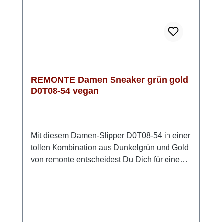
automatisch ein modisches Highlight.
REMONTE Damen Sneaker grün gold
D0T08-54 vegan
Mit diesem Damen-Slipper D0T08-54 in einer
tollen Kombination aus Dunkelgrün und Gold
von remonte entscheidest Du Dich für einen
zuverlässigen Begleiter, der Komfort und
Funktion auf angenehme Weise
verbindet.Das Obermaterial aus
pflegeleichtem Kunstleder und das
atmungsaktive Textilfutter sorgen für ein