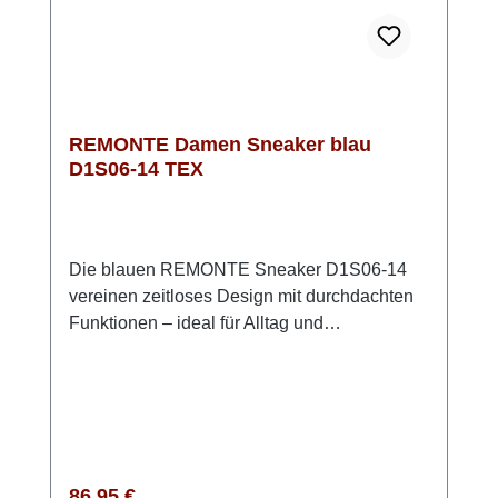
und den sportlichen Streifen bist Du immer up
to date
REMONTE Damen Sneaker blau
D1S06-14 TEX
Die blauen REMONTE Sneaker D1S06-14
vereinen zeitloses Design mit durchdachten
Funktionen – ideal für Alltag und
Übergangszeiten. Das hochwertige Glattleder
verleiht dem Schuh einen klassischen Look,
den Du vielseitig kombinieren kannst. Dank
Schnürung und seitlichem Reißverschluss
lässt sich der Sneaker individuell anpassen
und bequem an- und ausziehen. Die
Regulärer Preis:
86,95 €