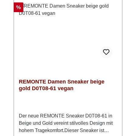
fühlen, sondern auch bewusst entscheiden.
Rabatt
%
Einfach reinschlüpfen, wohlfühlen und deinen
Tag genießen!Look-Tipp: Trage sie zu einer
lässigen Culotte oder Jeans mit lockerem
Shirt – so entsteht im Handumdrehen ein
entspannter, moderner Look.
REMONTE Damen Sneaker beige
gold D0T08-61 vegan
Der neue REMONTE Sneaker D0T08-61 in
Beige und Gold vereint stilvolles Design mit
hohem Tragekomfort.Dieser Sneaker ist