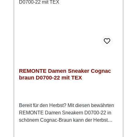
Bewegungsfreiheit im Vorfußbereich, was
besonders bei längeren Wegen für
Bequemlichkeit sorgt. Mit der leichten Light-
TR-Sohle und einem ca. 35 mm hohen
Keilabsatz erhältst du zusätzlichen Komfort
bei gleichzeitig sportlich-lässigem Look. In
Blau mit tollen Details ist dieser Sneaker
vielseitig kombinierbar und passt perfekt zu
deinem Alltag.
REMONTE Damen Sneaker Cognac
braun D0700-22 mit TEX
Bereit für den Herbst? Mit diesen bewährten
REMONTE Damen Sneakern D0700-22 in
schönem Cognac-Braun kann der Herbst
kommen!Das Obermaterial ist echtes
Glattleder mit einer leichten Prägung und