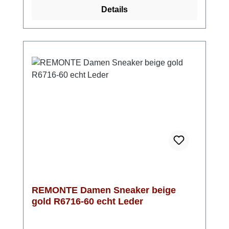
herausnehmbar und die leichte Sohle aus
Details
Light TR federt jeden Schritt gut ab. Mit der
Schnürung kann der Sneaker perfekt an
Deine Füße angepasst werden und kann
anschließend einfach mit dem
Reißverschluss angezogen werden.Optisch
ist der Sneaker in Gold und Beige ein
absoluter Hingucker. Ein goldener Streifen an
der Ferse, die leicht glitzernden
Schnürsenkel und das leichte Schimmern im
Obermaterial garantieren einen glänzenden
Auftritt zu vielen Gelegenheiten.
REMONTE Damen Sneaker beige
gold R6716-60 echt Leder