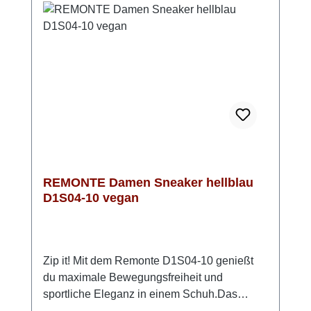
Du ihn einfach mit dem Reißverschluss
anziehen.Optisch ist der Sneaker in hellem
Grün ein absoluter Hingucker. Ein silberner
Streifen an der Ferse und das dezente Muster
im Obermaterial garantieren einen
glänzenden Auftritt zu vielen Gelegenheiten.
REMONTE Damen Sneaker hellblau
D1S04-10 vegan
Zip it! Mit dem Remonte D1S04-10 genießt
du maximale Bewegungsfreiheit und
sportliche Eleganz in einem Schuh.Das
flexible Stretch-Material im Ballenbereich