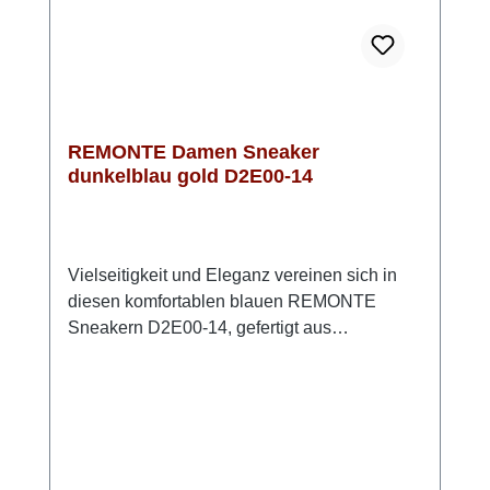
REMONTE Damen Sneaker
dunkelblau gold D2E00-14
Vielseitigkeit und Eleganz vereinen sich in
diesen komfortablen blauen REMONTE
Sneakern D2E00-14, gefertigt aus
hochwertigem Glattleder. Ihr modernes
Design kombiniert praktische Funktionalität
mit einem ansprechenden Look. Die
durchdachte Kombination aus Schnürung
und Reißverschluss ermöglicht eine
individuelle Anpassung und erleichtert das