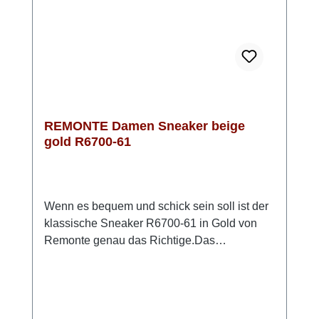
bei jedem Schritt. Die harmonische
Kombination aus dezentem Beige und leicht
glänzenden goldenen Akzenten macht diesen
Sneaker zu einem vielseitigen Begleiter für
den Sommer. Er ist nicht nur einfach zu
kombinieren, sondern setzt auch modische
Akzente. REMONTE vereint hier gekonnt Stil
REMONTE Damen Sneaker beige
und Funktionalität!
gold R6700-61
Wenn es bequem und schick sein soll ist der
klassische Sneaker R6700-61 in Gold von
Remonte genau das Richtige.Das
anschmiegsame Obermaterial besteht zum
Teil aus Stretch. So ist z.B. der Ballenbereich
besonders weich und macht bei leichtem
Hallux Valgus keine Probleme. Die