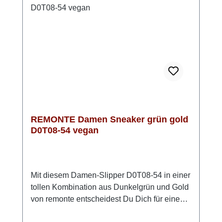
gut aussieht, sondern sich auch genauso
anfühlt. Look-Tipp: Kombiniere ihn mit
schlichten Outfits – der Sneaker setzt
automatisch ein modisches Highlight.
REMONTE Damen Sneaker grün gold
D0T08-54 vegan
Mit diesem Damen-Slipper D0T08-54 in einer
tollen Kombination aus Dunkelgrün und Gold
von remonte entscheidest Du Dich für einen
zuverlässigen Begleiter, der Komfort und