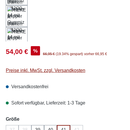
Verkaufspreis:
%
54,00 €
Regulärer Preis:
66,95 €
(19.34% gespart)
vorher 66,95 €
Preise inkl. MwSt. zzgl. Versandkosten
Versandkostenfrei
Sofort verfügbar, Lieferzeit: 1-3 Tage
auswählen
Größe
37
38
39
40
41
42