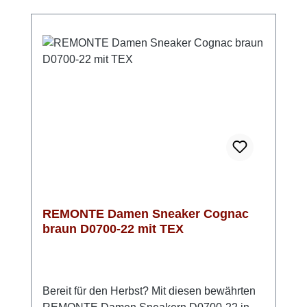
angenehmes Klima im Schuh, sodass du dich
den ganzen Tag über wohlfühlst. Durch die
Komfortweite G – G ½ genießt du mehr
Bewegungsfreiheit im Vorfußbereich, was
besonders bei längeren Wegen für
Bequemlichkeit sorgt. Mit der leichten Light-
TR-Sohle und einem ca. 35 mm hohen
Keilabsatz erhältst du zusätzlichen Komfort
bei gleichzeitig sportlich-lässigem Look. In
Blau mit tollen Details ist dieser Sneaker
vielseitig kombinierbar und passt perfekt zu
deinem Alltag.
REMONTE Damen Sneaker Cognac
braun D0700-22 mit TEX
Bereit für den Herbst? Mit diesen bewährten