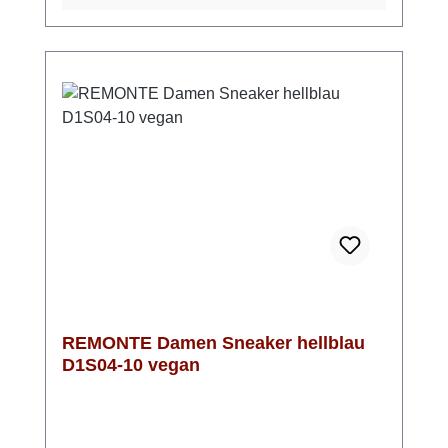
jeden Schritt gut ab. Mit der Schnürung kann
der Sneaker perfekt an Deine Füße
angepasst werden und anschließend kannst
Du ihn einfach mit dem Reißverschluss
anziehen.Optisch ist der Sneaker in hellem
Grün ein absoluter Hingucker. Ein silberner
Streifen an der Ferse und das dezente Muster
im Obermaterial garantieren einen
glänzenden Auftritt zu vielen Gelegenheiten.
REMONTE Damen Sneaker hellblau
D1S04-10 vegan