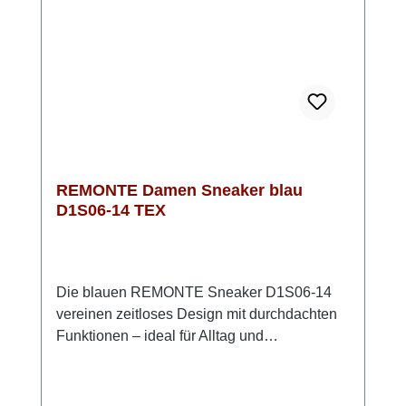
D1S04-14 ist komplett vegan
hergestellt.Optisch ist der Sneaker in
Jeansblau ein absoluter Hingucker und passt
zu vielen Outfits. Mit der innovativen Sohle
und den sportlichen Streifen bist Du immer up
to date
REMONTE Damen Sneaker blau
D1S06-14 TEX
Die blauen REMONTE Sneaker D1S06-14
vereinen zeitloses Design mit durchdachten
Funktionen – ideal für Alltag und
Übergangszeiten. Das hochwertige Glattleder
verleiht dem Schuh einen klassischen Look,
den Du vielseitig kombinieren kannst. Dank