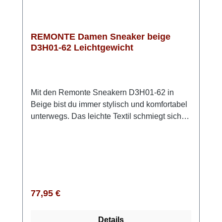
entspannter Look mit Stil und Komfort.
REMONTE Damen Sneaker beige
D3H01-62 Leichtgewicht
Mit den Remonte Sneakern D3H01-62 in
Beige bist du immer stylisch und komfortabel
unterwegs. Das leichte Textil schmiegt sich
angenehm an deinen Fuß an, während dir die
Extraweite H genau den Freiraum gibt, den
du im Alltag brauchst. Dank der Schnürung
sitzt der Sneaker perfekt – egal, ob du durch
die Stadt schlenderst, unterwegs bist oder
einfach einen aktiven Tag genießt. Die
Regulärer Preis:
77,95 €
ultraleichte Light TR Sohle sorgt dafür, dass
sich jeder Schritt angenehm leicht anfühlt,
Details