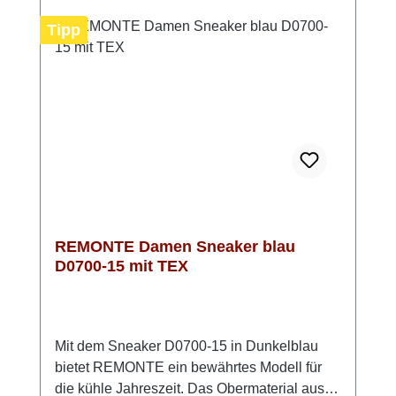
brauchst. Das atmungsaktive
Microvelourfutter sorgt zusätzlich für ein
Tipp
angenehmes Klima im Schuh. Ein Sneaker,
der Komfort und Stil perfekt verbindet. Look-
Tipp: Kombiniere ihn mit hellen Naturtönen
oder setze ihn als ruhigen Gegenpol zu
kräftigen Farben – immer ein stilvoller Auftritt.
REMONTE Damen Sneaker blau
D0700-15 mit TEX
Mit dem Sneaker D0700-15 in Dunkelblau
bietet REMONTE ein bewährtes Modell für
die kühle Jahreszeit. Das Obermaterial aus