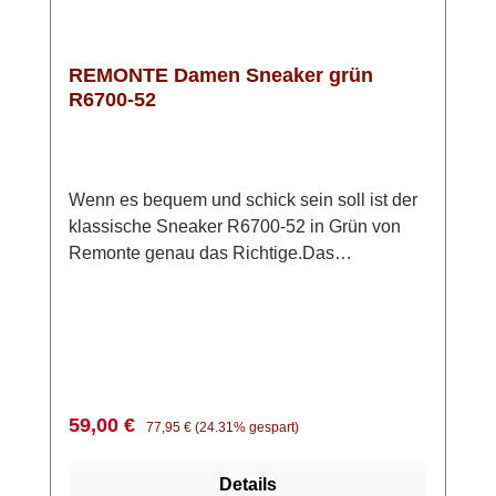
REMONTE Damen Sneaker grün
R6700-52
Wenn es bequem und schick sein soll ist der
klassische Sneaker R6700-52 in Grün von
Remonte genau das Richtige.Das
anschmiegsame Obermaterial besteht zum
Teil aus Stretch. So ist z.B. der Ballenbereich
besonders weich und macht bei leichtem
Hallux Valgus so gut wie keine Probleme. Die
angenehme Weite G sorgt für genug Platz im
Zehenbereich und zusätzlichen Komfort.Die
Verkaufspreis:
Regulärer Preis:
59,00 €
77,95 €
(24.31% gespart)
weiche Innensohle aus Remonte Soft
Schaumstoff ist herausnehmbar und die
Details
leichte und griffige Sohle aus Light TR federt