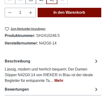
(Diese Option ist zurzeit nicht verfügbar.)
(Diese Option ist zurzeit nicht verfügbar.)
(Diese Option ist zurzeit nich
Produkt Anzahl: Gib den gewünschten Wert e
In den Warenkorb
Zum Merkzettel hinzufügen
Produktnummer:
SH2410246.5
Herstellernummer:
N42G0-14
Beschreibung
Lässig, modern und herrlich bequem: Der Damen
Slipper N42G0-14 von RIEKER in Blau ist der ideale
Begleiter für entspannte Ta…
Mehr
Bewertungen