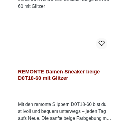
ergänzt das Design und unterstreicht den
modernen Look. Die Kombination aus
Wollweiß, Beige und Akzenten in Gold (leicht
glänzend) sorgt für eine edle Optik. Mit
diesem Modell bist du absolut trendy
unterwegs.
REMONTE Damen Sneaker beige
D0T18-60 mit Glitzer
Mit den remonte Slippern D0T18-60 bist du
stilvoll und bequem unterwegs – jeden Tag
aufs Neue. Die sanfte beige Farbgebung mit
dezentem Glitzer passt zu nahezu jedem