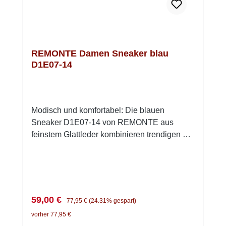
REMONTE Damen Sneaker blau
D1E07-14
Modisch und komfortabel: Die blauen
Sneaker D1E07-14 von REMONTE aus
feinstem Glattleder kombinieren trendigen Stil
mit praktischer Funktionalität. Dank der
Schnürung können die Schuhe perfekt
angepasst werden, wobei der eingezogene
blaue Gummizug das Modell fast wie einen
Slipper wirken lässt. Zusätzlich sind weiße
Verkaufspreis:
Regulärer Preis:
59,00 €
77,95 €
(24.31% gespart)
Schnürsenkel zum Binden im Lieferumfang
vorher 77,95 €
enthalten, für diejenigen, die eine traditionelle