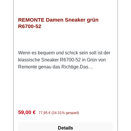
REMONTE Damen Sneaker grün
R6700-52
Wenn es bequem und schick sein soll ist der
klassische Sneaker R6700-52 in Grün von
Remonte genau das Richtige.Das
anschmiegsame Obermaterial besteht zum
Teil aus Stretch. So ist z.B. der Ballenbereich
besonders weich und macht bei leichtem
Hallux Valgus so gut wie keine Probleme. Die
angenehme Weite G sorgt für genug Platz im
Zehenbereich und zusätzlichen Komfort.Die
Verkaufspreis:
Regulärer Preis:
59,00 €
77,95 €
(24.31% gespart)
weiche Innensohle aus Remonte Soft
Schaumstoff ist herausnehmbar und die
Details
leichte und griffige Sohle aus Light TR federt