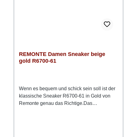
bei jedem Schritt. Die harmonische
Kombination aus dezentem Beige und leicht
glänzenden goldenen Akzenten macht diesen
Sneaker zu einem vielseitigen Begleiter für
den Sommer. Er ist nicht nur einfach zu
kombinieren, sondern setzt auch modische
Akzente. REMONTE vereint hier gekonnt Stil
REMONTE Damen Sneaker beige
und Funktionalität!
gold R6700-61
Wenn es bequem und schick sein soll ist der
klassische Sneaker R6700-61 in Gold von
Remonte genau das Richtige.Das
anschmiegsame Obermaterial besteht zum
Teil aus Stretch. So ist z.B. der Ballenbereich
besonders weich und macht bei leichtem
Hallux Valgus keine Probleme. Die