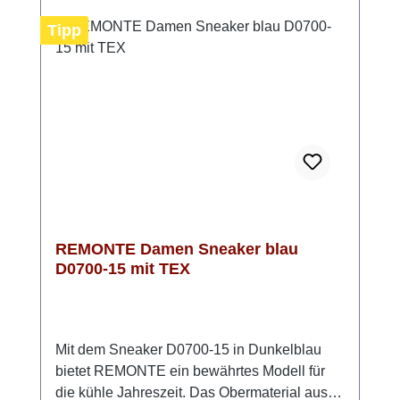
brauchst. Das atmungsaktive
Microvelourfutter sorgt zusätzlich für ein
Tipp
angenehmes Klima im Schuh. Ein Sneaker,
der Komfort und Stil perfekt verbindet. Look-
Tipp: Kombiniere ihn mit hellen Naturtönen
oder setze ihn als ruhigen Gegenpol zu
kräftigen Farben – immer ein stilvoller Auftritt.
REMONTE Damen Sneaker blau
D0700-15 mit TEX
Mit dem Sneaker D0700-15 in Dunkelblau
bietet REMONTE ein bewährtes Modell für
die kühle Jahreszeit. Das Obermaterial aus