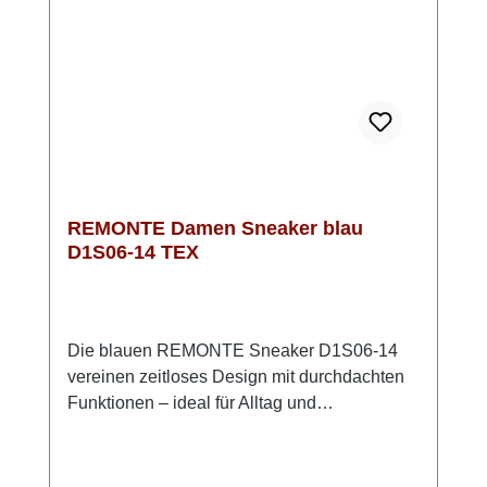
D1S04-14 ist komplett vegan
hergestellt.Optisch ist der Sneaker in
Jeansblau ein absoluter Hingucker und passt
zu vielen Outfits. Mit der innovativen Sohle
und den sportlichen Streifen bist Du immer up
to date
REMONTE Damen Sneaker blau
D1S06-14 TEX
Die blauen REMONTE Sneaker D1S06-14
vereinen zeitloses Design mit durchdachten
Funktionen – ideal für Alltag und
Übergangszeiten. Das hochwertige Glattleder
verleiht dem Schuh einen klassischen Look,
den Du vielseitig kombinieren kannst. Dank