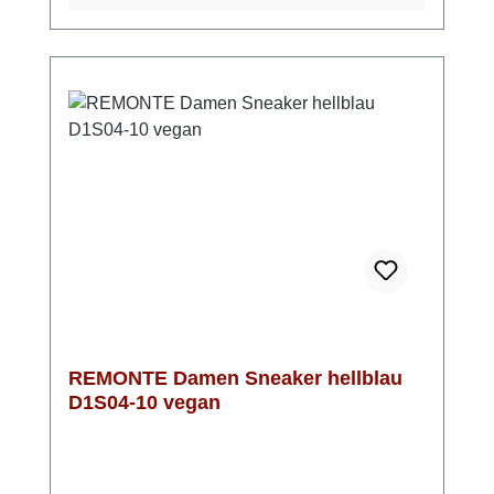
jeden Schritt gut ab. Mit der Schnürung kann
der Sneaker perfekt an Deine Füße
angepasst werden und anschließend kannst
Du ihn einfach mit dem Reißverschluss
anziehen.Optisch ist der Sneaker in hellem
Grün ein absoluter Hingucker. Ein silberner
Streifen an der Ferse und das dezente Muster
im Obermaterial garantieren einen
glänzenden Auftritt zu vielen Gelegenheiten.
REMONTE Damen Sneaker hellblau
D1S04-10 vegan