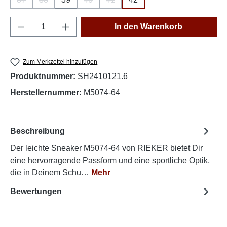
(Diese Option ist zurzeit nicht verfügbar.)
(Diese Option ist zurzeit nicht verfügbar.)
(Diese Option ist zurzeit nicht verfügbar.)
(Diese Option ist zurzeit nicht verfüg
Produkt Anzahl: Gib den gewünschten Wert e
In den Warenkorb
Zum Merkzettel hinzufügen
Produktnummer:
SH2410121.6
Herstellernummer:
M5074-64
Beschreibung
Der leichte Sneaker M5074-64 von RIEKER bietet Dir
eine hervorragende Passform und eine sportliche Optik,
die in Deinem Schu…
Mehr
Bewertungen