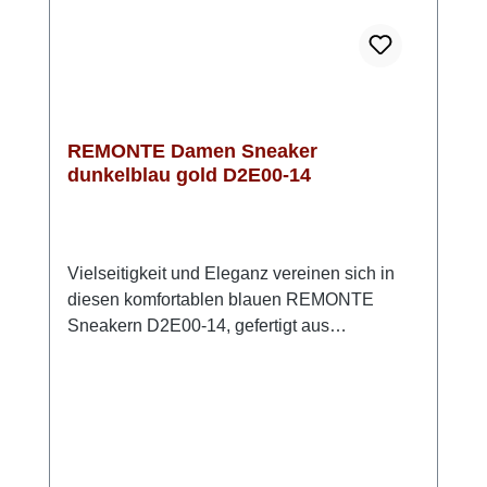
REMONTE Damen Sneaker
dunkelblau gold D2E00-14
Vielseitigkeit und Eleganz vereinen sich in
diesen komfortablen blauen REMONTE
Sneakern D2E00-14, gefertigt aus
hochwertigem Glattleder. Ihr modernes
Design kombiniert praktische Funktionalität
mit einem ansprechenden Look. Die
durchdachte Kombination aus Schnürung
und Reißverschluss ermöglicht eine
individuelle Anpassung und erleichtert das