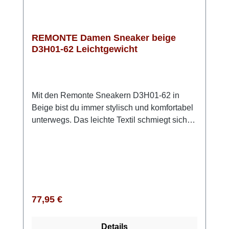
entspannter Look mit Stil und Komfort.
REMONTE Damen Sneaker beige
D3H01-62 Leichtgewicht
Mit den Remonte Sneakern D3H01-62 in
Beige bist du immer stylisch und komfortabel
unterwegs. Das leichte Textil schmiegt sich
angenehm an deinen Fuß an, während dir die
Extraweite H genau den Freiraum gibt, den
du im Alltag brauchst. Dank der Schnürung
sitzt der Sneaker perfekt – egal, ob du durch
die Stadt schlenderst, unterwegs bist oder
einfach einen aktiven Tag genießt. Die
Regulärer Preis:
77,95 €
ultraleichte Light TR Sohle sorgt dafür, dass
sich jeder Schritt angenehm leicht anfühlt,
Details