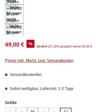
Verkaufspreis:
%
49,00 €
Regulärer Preis:
62,95 €
(22.16% gespart)
vorher 62,95 €
Preise inkl. MwSt. zzgl. Versandkosten
Versandkostenfrei
Sofort verfügbar, Lieferzeit: 1-3 Tage
auswählen
Größe
37
38
39
40
41
42