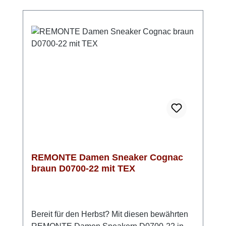
angenehmes Klima im Schuh, sodass du dich
den ganzen Tag über wohlfühlst. Durch die
Komfortweite G – G ½ genießt du mehr
Bewegungsfreiheit im Vorfußbereich, was
besonders bei längeren Wegen für
Bequemlichkeit sorgt. Mit der leichten Light-
TR-Sohle und einem ca. 35 mm hohen
Keilabsatz erhältst du zusätzlichen Komfort
bei gleichzeitig sportlich-lässigem Look. In
Blau mit tollen Details ist dieser Sneaker
vielseitig kombinierbar und passt perfekt zu
deinem Alltag.
REMONTE Damen Sneaker Cognac
braun D0700-22 mit TEX
Bereit für den Herbst? Mit diesen bewährten