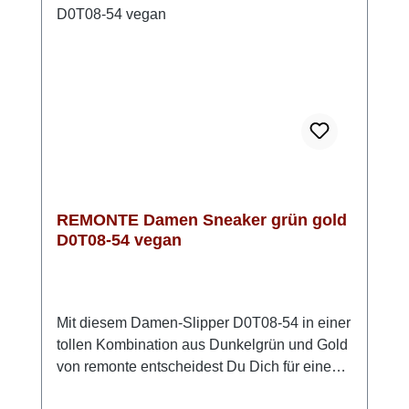
gut aussieht, sondern sich auch genauso
anfühlt. Look-Tipp: Kombiniere ihn mit
schlichten Outfits – der Sneaker setzt
automatisch ein modisches Highlight.
REMONTE Damen Sneaker grün gold
D0T08-54 vegan
Mit diesem Damen-Slipper D0T08-54 in einer
tollen Kombination aus Dunkelgrün und Gold
von remonte entscheidest Du Dich für einen
zuverlässigen Begleiter, der Komfort und