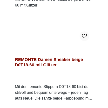
ergänzt das Design und unterstreicht den
modernen Look. Die Kombination aus
Wollweiß, Beige und Akzenten in Gold (leicht
glänzend) sorgt für eine edle Optik. Mit
diesem Modell bist du absolut trendy
unterwegs.
REMONTE Damen Sneaker beige
D0T18-60 mit Glitzer
Mit den remonte Slippern D0T18-60 bist du
stilvoll und bequem unterwegs – jeden Tag
aufs Neue. Die sanfte beige Farbgebung mit
dezentem Glitzer passt zu nahezu jedem