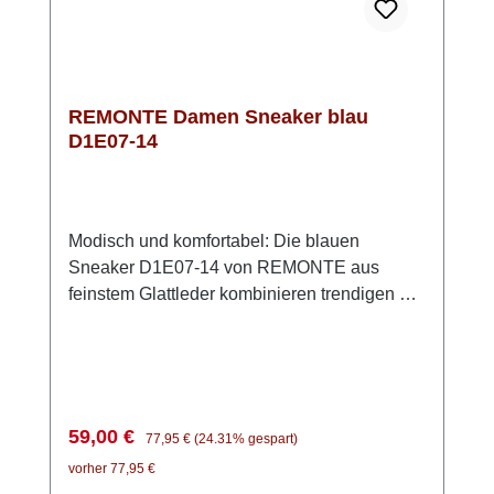
REMONTE Damen Sneaker blau
D1E07-14
Modisch und komfortabel: Die blauen
Sneaker D1E07-14 von REMONTE aus
feinstem Glattleder kombinieren trendigen Stil
mit praktischer Funktionalität. Dank der
Schnürung können die Schuhe perfekt
angepasst werden, wobei der eingezogene
blaue Gummizug das Modell fast wie einen
Slipper wirken lässt. Zusätzlich sind weiße
Verkaufspreis:
Regulärer Preis:
59,00 €
77,95 €
(24.31% gespart)
Schnürsenkel zum Binden im Lieferumfang
vorher 77,95 €
enthalten, für diejenigen, die eine traditionelle