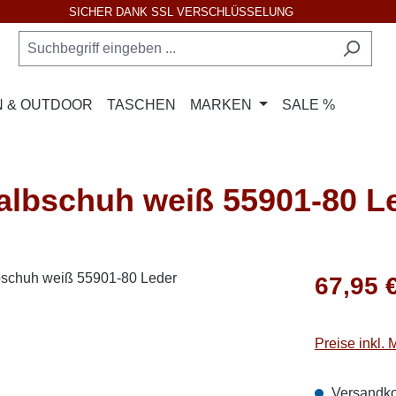
SICHER DANK SSL VERSCHLÜSSELUNG
 & OUTDOOR
TASCHEN
MARKEN
SALE %
lbschuh weiß 55901-80 L
Regulärer Pr
67,95 
Preise inkl.
Versandko