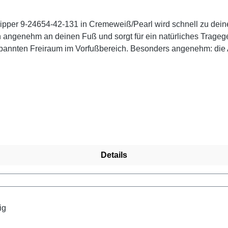
ipper 9-24654-42-131 in Cremeweiß/Pearl wird schnell zu deine
angenehm an deinen Fuß und sorgt für ein natürliches Tragegefü
spannten Freiraum im Vorfußbereich. Besonders angenehm: die 
n du eigene Einlagen nutzt? Kein Problem – das herausnehmbare
e mit Akzenten in Gold. Ein Slipper, der Komfort und zeitlose E
er und Jeans.
Details