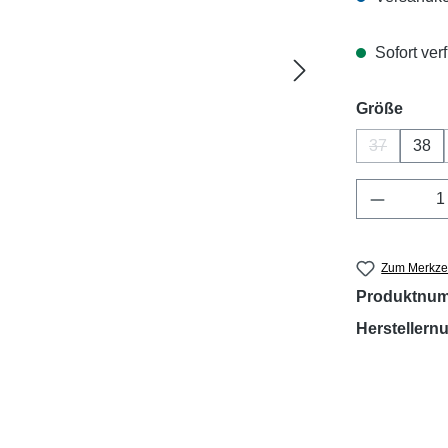
Sofort verf
ausw
Größe
37
38
(Diese Opti
Produkt 
Zum Merkzet
Produktnu
Hersteller