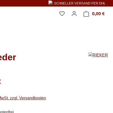
SCHNELLER VERSAND PER DHL
0,00 €
Ware
eder
eis:
€
 MwSt. zzgl. Versandkosten
stenfrei