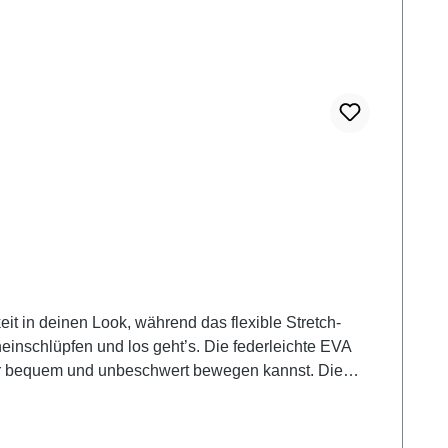
it in deinen Look, während das flexible Stretch-
einschlüpfen und los geht’s. Die federleichte EVA
ber bequem und unbeschwert bewegen kannst. Die
 Egal ob Alltag, Stadtbummel oder Reise – diese
Freizeit und längere Strecken eignen, sind die
scher, unkomplizierter Look mit maximalem Komfort.