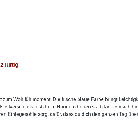
 luftig
t zum Wohlfühlmoment. Die frische blaue Farbe bringt Leichtigke
Klettverschluss bist du im Handumdrehen startklar – einfach hin
ren Einlegesohle sorgt dafür, dass du dich den ganzen Tag ü
auchst – ideal für lange Tage, an denen du viel unterwegs bist.
me Damen Ballerinas in Blau suchst, die sich ideal für Alltag, 
kt zu Sommerkleidern oder Cropped Jeans – so entsteht ein fri