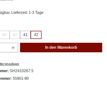
ügbar, Lieferzeit: 1-3 Tage
ählen
39
40
41
42
on ist zurzeit nicht verfügbar.)
(Diese Option ist zurzeit nicht verfügbar.)
(Diese Option ist zurzeit nicht verfügbar.)
Anzahl: Gib den gewünschten Wert ein oder
In den Warenkorb
tel hinzufügen
mmer:
SH2410267.5
nummer:
55901-80