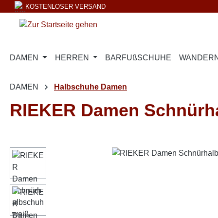
KOSTENLOSER VERSAND
m Hauptinhalt springen
Zur Suche springen
Zur Hauptnavigation springen
DAMEN
HERREN
BARFUßSCHUHE
WANDERN
DAMEN
Halbschuhe Damen
RIEKER Damen Schnürha
Bildergalerie überspringen