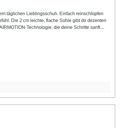
m täglichen Lieblingsschuh. Einfach reinschlüpfen
hl. Die 2 cm leichte, flache Sohle gibt dir dezenten
AIRMOTION-Technologie, die deine Schritte sanft
 Fußbett macht dich flexibel. Ein optisches Highlight
leganz mühelos verbindet. Look-Tipp: Perfekt zu