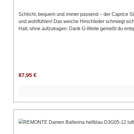
Schlicht, bequem und immer passend – der Caprice Sl
und wohlfühlen! Das weiche Hirschleder schmiegt sich 
Halt, ohne aufzutragen. Dank G-Weite genießt du ent
abfedert und für ein frisches Fußklima sorgt. Und wen
ist das leicht glänzende Leder und die dezente Schnall
cleanen Alltagslooks oder modern kombiniert mit Blaz
Regulärer Preis:
87,95 €