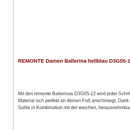
REMONTE Damen Ballerina hellblau D3G05-12
Mit den remonte Ballerinas D3G05-12 wird jeder Schrit
Material sich perfekt an deinen Fuß anschmiegt. Dank 
Sohle in Kombination mit der weichen, herausnehmba
Komfortweite G gibt dir genau den Freiraum, den du br
Ballerinas machen alles mit. Wenn du leichte und beque
remonte D3G05-12 die perfekte Wahl. Look-Tipp: Perfe