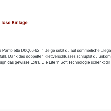
lose Einlage
te Pantolette D0Q66-62 in Beige setzt du auf sommerliche El
ühl. Dank des doppelten Klettverschlusses schlüpfst du unkompl
gn das gewisse Extra. Die Lite ’n Soft Technologie schenkt dir 
ar leichtes Laufgefühl. Mit dem femininen Keilabsatz genießt 
t für warme Tage. Look-Tipp: Perfekt zu Sommerkleidern, Culot