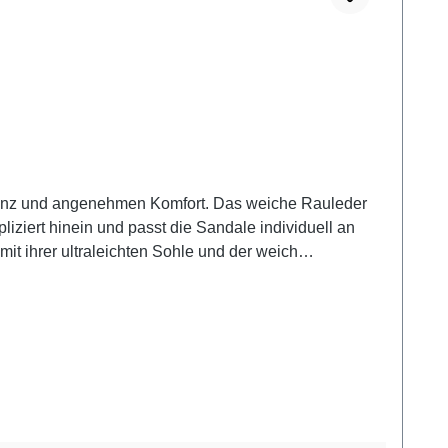
eganz und angenehmen Komfort. Das weiche Rauleder
iziert hinein und passt die Sandale individuell an
mit ihrer ultraleichten Sohle und der weich
du eine angenehme Höhe, ohne auf Stabilität zu
tes oder schmalen Jeans – für einen entspannten, aber