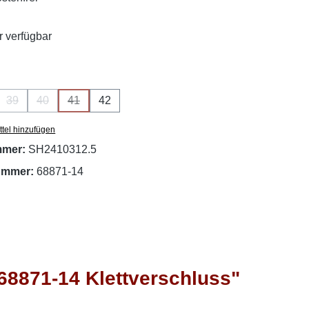
 verfügbar
ählen
39
40
41
42
se Option ist zurzeit nicht verfügbar.)
(Diese Option ist zurzeit nicht verfügbar.)
(Diese Option ist zurzeit nicht verfügbar.)
(Diese Option ist zurzeit nicht verfügbar.)
tel hinzufügen
mmer:
SH2410312.5
nummer:
68871-14
68871-14 Klettverschluss"