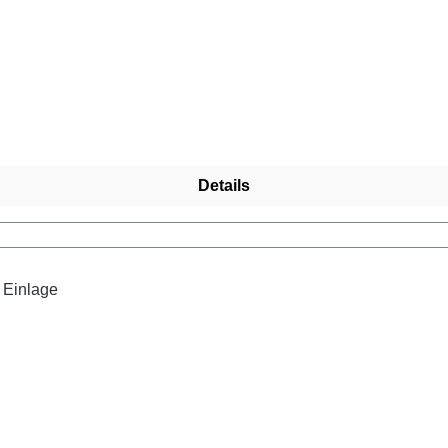
tten entspannt bleiben. Look-Tipp: Kombiniere sie zu luftigen S
Details