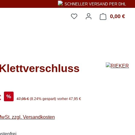
SCHNELLER VERSAND PER DHL
0,00 €
Ware
Klettverschluss
s:
€
%
Regulärer Preis:
47,95 €
(8.24% gespart)
vorher 47,95 €
 MwSt. zzgl. Versandkosten
stenfrei