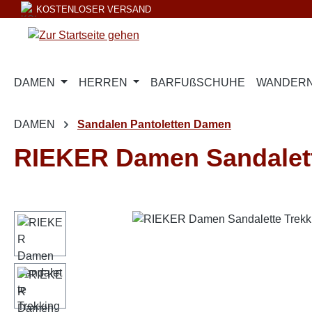
KOSTENLOSER VERSAND
m Hauptinhalt springen
Zur Suche springen
Zur Hauptnavigation springen
DAMEN
HERREN
BARFUßSCHUHE
WANDERN
DAMEN
Sandalen Pantoletten Damen
RIEKER Damen Sandalette
Bildergalerie überspringen