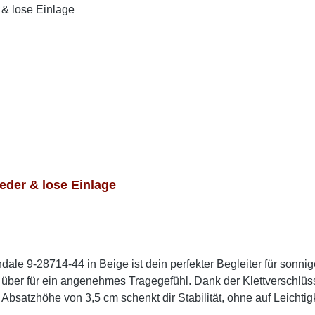
der & lose Einlage
ale 9-28714-44 in Beige ist dein perfekter Begleiter für sonnig
über für ein angenehmes Tragegefühl. Dank der Klettverschlüs
satzhöhe von 3,5 cm schenkt dir Stabilität, ohne auf Leichtigk
ne Einlagen und individuellen Komfort bietet. Ob beim Stadtbum