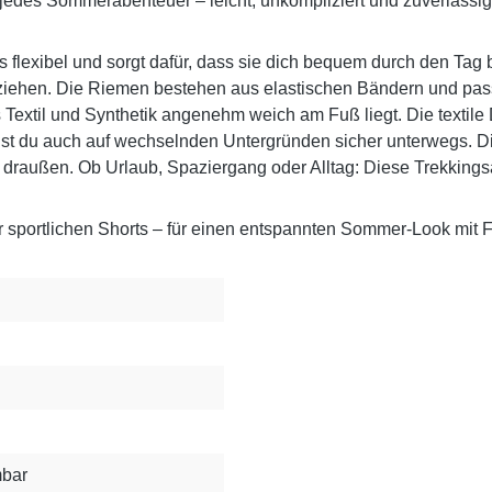
 jedes Sommerabenteuer – leicht, unkompliziert und zuverlässi
flexibel und sorgt dafür, dass sie dich bequem durch den Tag b
hen. Die Riemen bestehen aus elastischen Bändern und passen
s Textil und Synthetik angenehm weich am Fuß liegt. Die textile 
ist du auch auf wechselnden Untergründen sicher unterwegs. Di
ge draußen. Ob Urlaub, Spaziergang oder Alltag: Diese Trekkin
r sportlichen Shorts – für einen entspannten Sommer-Look mit F
mbar