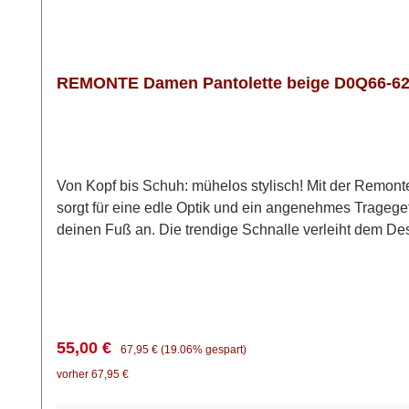
REMONTE Damen Pantolette beige D0Q66-62 
Von Kopf bis Schuh: mühelos stylisch! Mit der Remon
sorgt für eine edle Optik und ein angenehmes Tragegef
deinen Fuß an. Die trendige Schnalle verleiht dem Desi
gepolsterten, herausnehmbaren Einlegesohle ein spürb
verzichten. Dieses Modell bietet zuverlässigen Komfor
stilbewussten Auftritt.
Verkaufspreis:
Regulärer Preis:
55,00 €
67,95 €
(19.06% gespart)
vorher 67,95 €