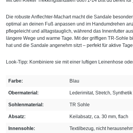
Mit den Rieker Trekkingsandalen 68871-14 bist du bereit für
Die robuste Anflechter-Machart macht die Sandale besonders 
optimal an deinen Fuß anpassen und im Handumdrehen anzie
pflegeleicht und alltagstauglich, während das Innenfutter au
längere Wege und warme Tage. Mit der griffigen TR-Sohle b
hat und die Sandale angenehm sitzt – perfekt für aktive Ta
Look-Tipp: Kombiniere sie mit einer luftigen Leinenhose ode
Farbe:
Blau
Obermaterial:
Lederimitat, Stretch, Synthetik
Sohlenmaterial:
TR Sohle
Absatz:
Keilabsatz, ca. 30 mm, flach
Innensohle:
Textilbezug, nicht herausneh