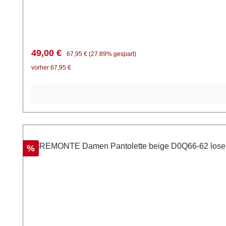
alles mit und lässt deine Füße auch nach vielen Schri
femininen Kleidern.
Verkaufspreis:
Regulärer Preis:
49,00 €
67,95 €
(27.89% gespart)
vorher 67,95 €
Rabatt
%