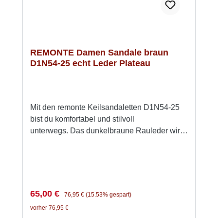
REMONTE Damen Sandale braun
D1N54-25 echt Leder Plateau
Mit den remonte Keilsandaletten D1N54-25
bist du komfortabel und stilvoll
unterwegs. Das dunkelbraune Rauleder wirkt
zeitlos und lässt sich vielseitig kombinieren –
ein echter Allrounder für warme Tage. Die
zwei Klettverschlüsse sorgen dafür, dass du
die Sandalen schnell anziehen und perfekt
an deinen Fuß anpassen kannst. Besonders
Verkaufspreis:
Regulärer Preis:
65,00 €
76,95 €
(15.53% gespart)
angenehm: die Lite ’n Soft Technologie mit
vorher 76,95 €
ihrer leichten PU-Sohle und der weich