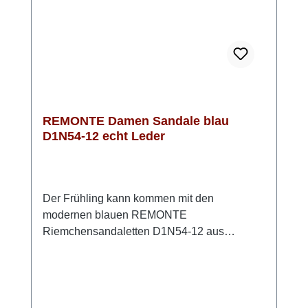
einem Sommerkleid – so entsteht ein
unkomplizierter, moderner Look.
REMONTE Damen Sandale blau
D1N54-12 echt Leder
Der Frühling kann kommen mit den
modernen blauen REMONTE
Riemchensandaletten D1N54-12 aus
hochwertigem Rauleder. Mit den beiden
praktischen Klettverschlüssen lassen sich
diese Sandalen einfach anpassen und
bequem verschließen. Die innovative