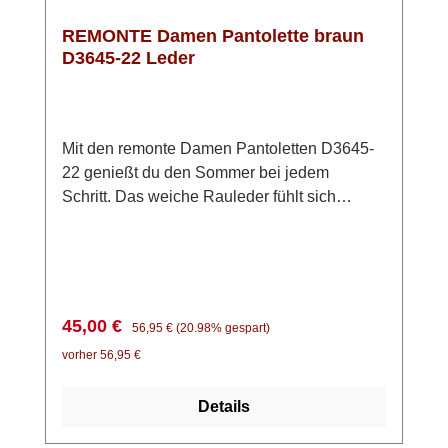
REMONTE Damen Pantolette braun
D3645-22 Leder
Mit den remonte Damen Pantoletten D3645-
22 genießt du den Sommer bei jedem
Schritt. Das weiche Rauleder fühlt sich
angenehm an und sorgt für ein natürliches
Fußklima – perfekt für warme Tage. Einfach
hineinschlüpfen und los geht’s: Der kleine
seitliche Gummizug macht das Anziehen
besonders unkompliziert und sorgt für einen
Verkaufspreis:
Regulärer Preis:
45,00 €
56,95 €
(20.98% gespart)
guten Sitz. Die weiche Innensohle passt sich
vorher 56,95 €
deinem Fuß an und schenkt dir ein
komfortables Laufgefühl – auch wenn du
Details
länger unterwegs bist. Die handgestickten
Nähte verleihen den Pantoletten einen