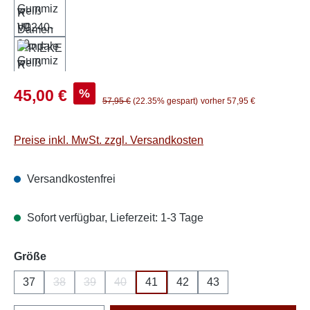
Verkaufspreis:
%
45,00 €
Regulärer Preis:
57,95 €
(22.35% gespart)
vorher 57,95 €
Preise inkl. MwSt. zzgl. Versandkosten
Versandkostenfrei
Sofort verfügbar, Lieferzeit: 1-3 Tage
auswählen
Größe
37
38
39
40
41
42
43
(Diese Option ist zurzeit nicht verfügbar.)
(Diese Option ist zurzeit nicht verfügbar.)
(Diese Option ist zurzeit nicht verfügbar.)