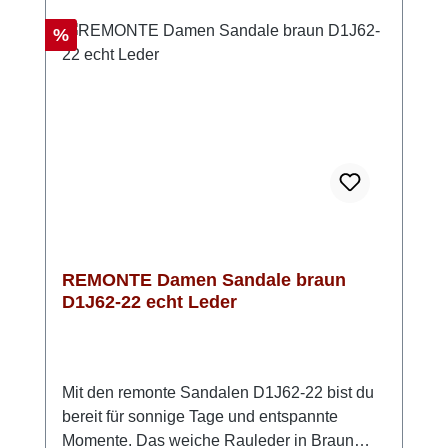
Auftritt in einem. Perfekt, wenn du bequeme
Damen Riemchensandalen mit Stil
Rabatt
%
suchst. Look-Tipp: Kombiniere sie mit einem
luftigen Kleid oder einer Stoffhose – so
entsteht ein moderner, sommerlicher Look mit
einem Hauch Eleganz.
REMONTE Damen Sandale braun
D1J62-22 echt Leder
Mit den remonte Sandalen D1J62-22 bist du
bereit für sonnige Tage und entspannte
Momente. Das weiche Rauleder in Braun