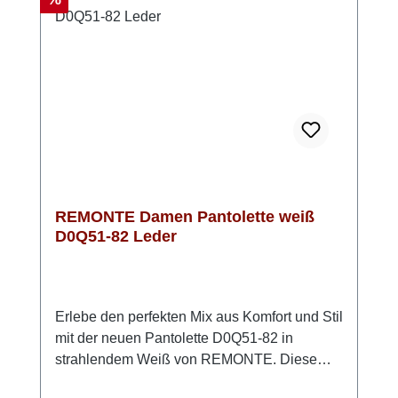
atmungsaktive Microvelourfutter sorgt
außerdem für ein angenehmes
Fußklima. Look-Tipp: Besonders schön
wirken die Pantoletten zu einem luftigen
Sommerkleid oder zu einer Leinenhose mit
lockerem Top.
REMONTE Damen Pantolette weiß
D0Q51-82 Leder
Erlebe den perfekten Mix aus Komfort und Stil
mit der neuen Pantolette D0Q51-82 in
strahlendem Weiß von REMONTE. Diese
eleganten Pantoletten sind ideal für warme