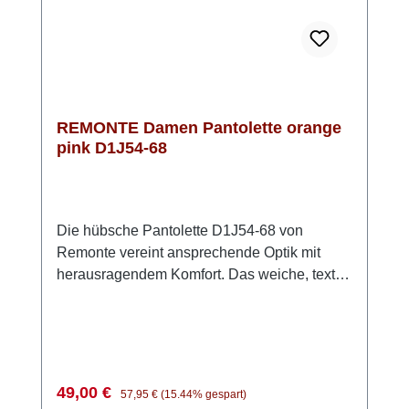
REMONTE Damen Pantolette orange
pink D1J54-68
Die hübsche Pantolette D1J54-68 von
Remonte vereint ansprechende Optik mit
herausragendem Komfort. Das weiche, textile
Obermaterial sorgt für eine luftige und
anschmiegsame Passform, die den ganzen
Tag über angenehm zu tragen ist. Die weiche
Innensohle ist mit einem praktischen
Klettverschluss befestigt und lässt sich leicht
Verkaufspreis:
Regulärer Preis:
49,00 €
57,95 €
(15.44% gespart)
herausnehmen, sodass Du die Pantolette