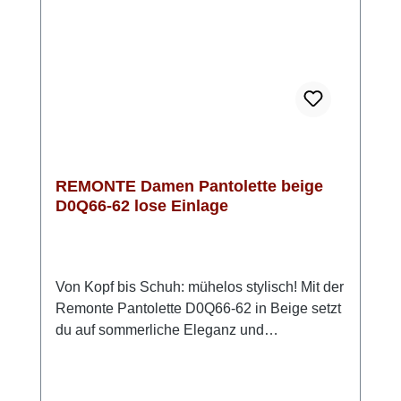
entspannt bleiben. Look-Tipp: Kombiniere sie
zu luftigen Sommeroutfits – sie passt
genauso gut zu Jeans wie zu femininen
Kleidern.
REMONTE Damen Pantolette beige
D0Q66-62 lose Einlage
Von Kopf bis Schuh: mühelos stylisch! Mit der
Remonte Pantolette D0Q66-62 in Beige setzt
du auf sommerliche Eleganz und
angenehmen Komfort. Das weiche Rauleder
sorgt für eine edle Optik und ein angenehmes
Tragegefühl. Dank des doppelten