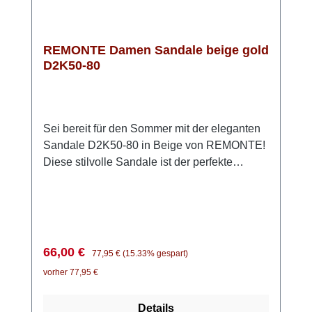
von REMONTE – der ideale Begleiter für
jeden Tag!
REMONTE Damen Sandale beige gold
D2K50-80
Sei bereit für den Sommer mit der eleganten
Sandale D2K50-80 in Beige von REMONTE!
Diese stilvolle Sandale ist der perfekte
Begleiter für warme Tage. Das Obermaterial
besteht aus hochwertigem, anschmiegsamem
Glattleder, während die Innenseite mit
weichem Microvelour ausgestattet ist, was für
ein angenehmes Tragegefühl sorgt. Dank der
Verkaufspreis:
Regulärer Preis:
66,00 €
77,95 €
(15.33% gespart)
praktischen Klettverschlüsse lassen sich die
vorher 77,95 €
beiden vorderen Riemen individuell
anpassen, um optimalen Halt zu
Details