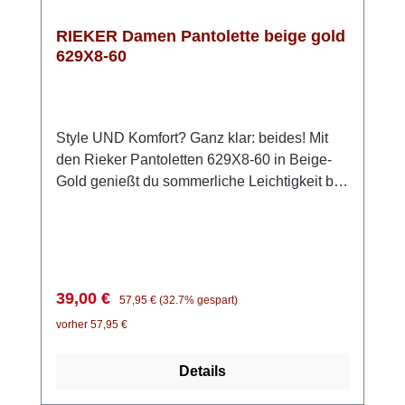
RIEKER Damen Pantolette beige gold
629X8-60
Style UND Komfort? Ganz klar: beides! Mit
den Rieker Pantoletten 629X8-60 in Beige-
Gold genießt du sommerliche Leichtigkeit bei
jedem Schritt. Einfach hineinschlüpfen und
losgehen – unkomplizierter geht es kaum. Die
modischen Flechtelemente verleihen deinem
Outfit das gewisse Etwas, während die
flexible Anflechter-Machart für Beweglichkeit
Verkaufspreis:
Regulärer Preis:
39,00 €
57,95 €
(32.7% gespart)
sorgt. Die leichte Keilsohle dämpft angenehm
vorher 57,95 €
und schenkt dir ein entspanntes Laufgefühl –
selbst an langen Sommertagen. Dank der
Details
schmalen Passform sitzt der Schuh sicher am
Fuß, und die extra weiche Decksohle macht