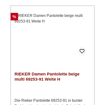
jeden Schritt besonders angenehm. Ob
Stadtbummel, Urlaub oder Gartenparty –
diese Pantoletten sind bereit für deinen
Rabatt
%
Sommer. Look-Tipp: Kombiniere sie mit
fließenden Stoffen oder setze sie als warmen
Akzent zu hellen Naturtönen.
RIEKER Damen Pantolette beige
multi 69253-91 Weite H
Die Rieker Pantolette 69253-91 in bunter