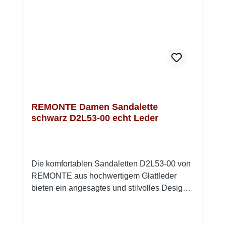
Lite'n'Soft-Technologie genießen Sie
Flexibilität und Leichtigkeit bei jedem
Schritt. Diese Sandale ist die perfekte Wahl
für stilvolle Sommeroutfits und für jeden Tag -
Style und Komfort von REMONTE
REMONTE Damen Sandalette
schwarz D2L53-00 echt Leder
Die komfortablen Sandaletten D2L53-00 von
REMONTE aus hochwertigem Glattleder
bieten ein angesagtes und stilvolles Design
und höchsten Komfort.Die praktischen
Klettverschlüsse ermöglichen ein
kinderleichtes An- und Ausziehen und sorgen