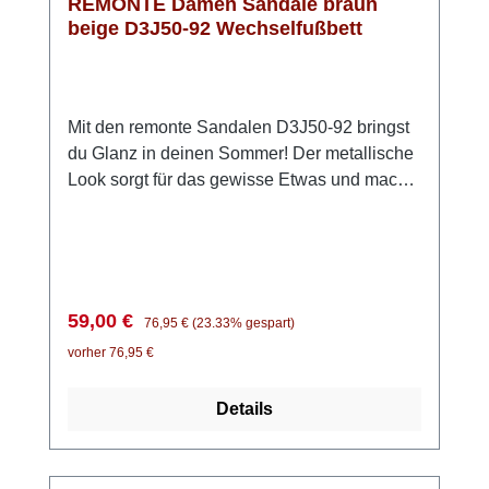
REMONTE Damen Sandale braun
beige D3J50-92 Wechselfußbett
Mit den remonte Sandalen D3J50-92 bringst
du Glanz in deinen Sommer! Der metallische
Look sorgt für das gewisse Etwas und macht
jedes Outfit ein bisschen besonderer. Dank
der praktischen Klettverschlüsse kannst du
die Sandalen ganz einfach anpassen und bist
im Handumdrehen startklar. Die ultraleichte
Sohle und die weiche Einlegesohle sorgen
Verkaufspreis:
Regulärer Preis:
59,00 €
76,95 €
(23.33% gespart)
dafür, dass du dich den ganzen Tag über
vorher 76,95 €
wohlfühlst – egal, wohin dich dein Tag führt.
Obendrein ist die Innensohle herausnehmbar.
Details
Ob beim Stadtbummel, im Urlaub oder bei
sommerlichen Events: Diese Sandalen bieten
dir Komfort, Leichtigkeit und einen modischen