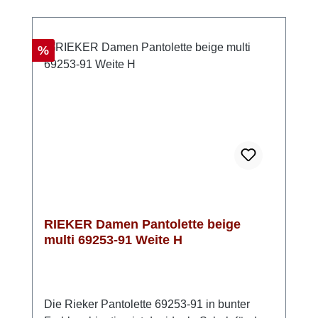
jeden Schritt besonders angenehm. Ob
Stadtbummel, Urlaub oder Gartenparty –
diese Pantoletten sind bereit für deinen
Rabatt
%
Sommer. Look-Tipp: Kombiniere sie mit
fließenden Stoffen oder setze sie als warmen
Akzent zu hellen Naturtönen.
RIEKER Damen Pantolette beige
multi 69253-91 Weite H
Die Rieker Pantolette 69253-91 in bunter