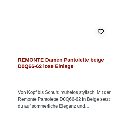
entspannt bleiben. Look-Tipp: Kombiniere sie
zu luftigen Sommeroutfits – sie passt
genauso gut zu Jeans wie zu femininen
Kleidern.
REMONTE Damen Pantolette beige
D0Q66-62 lose Einlage
Von Kopf bis Schuh: mühelos stylisch! Mit der
Remonte Pantolette D0Q66-62 in Beige setzt
du auf sommerliche Eleganz und
angenehmen Komfort. Das weiche Rauleder
sorgt für eine edle Optik und ein angenehmes
Tragegefühl. Dank des doppelten