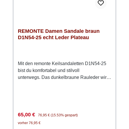
REMONTE Damen Sandale braun
D1N54-25 echt Leder Plateau
Mit den remonte Keilsandaletten D1N54-25
bist du komfortabel und stilvoll
unterwegs. Das dunkelbraune Rauleder wirkt
zeitlos und lässt sich vielseitig kombinieren –
ein echter Allrounder für warme Tage. Die
zwei Klettverschlüsse sorgen dafür, dass du
die Sandalen schnell anziehen und perfekt
an deinen Fuß anpassen kannst. Besonders
Verkaufspreis:
Regulärer Preis:
65,00 €
76,95 €
(15.53% gespart)
angenehm: die Lite ’n Soft Technologie mit
vorher 76,95 €
ihrer leichten PU-Sohle und der weich