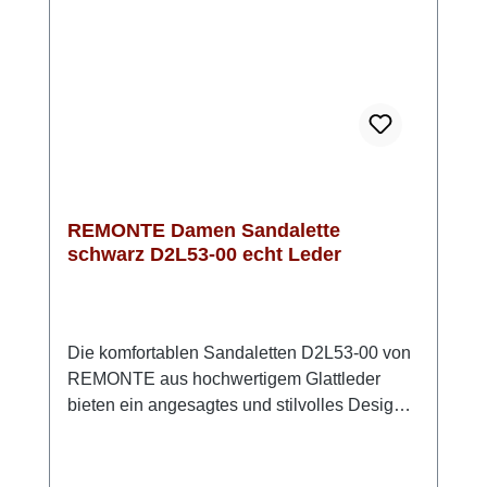
Lite'n'Soft-Technologie genießen Sie
Flexibilität und Leichtigkeit bei jedem
Schritt. Diese Sandale ist die perfekte Wahl
für stilvolle Sommeroutfits und für jeden Tag -
Style und Komfort von REMONTE
REMONTE Damen Sandalette
schwarz D2L53-00 echt Leder
Die komfortablen Sandaletten D2L53-00 von
REMONTE aus hochwertigem Glattleder
bieten ein angesagtes und stilvolles Design
und höchsten Komfort.Die praktischen
Klettverschlüsse ermöglichen ein
kinderleichtes An- und Ausziehen und sorgen