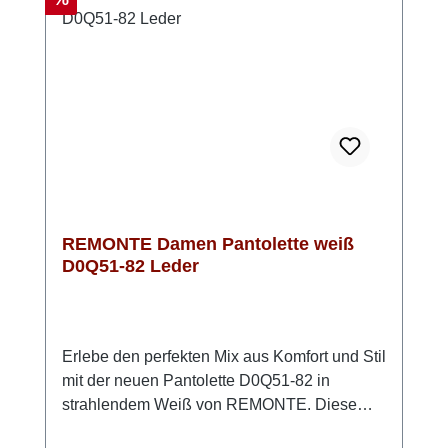
atmungsaktive Microvelourfutter sorgt
außerdem für ein angenehmes
Fußklima. Look-Tipp: Besonders schön
wirken die Pantoletten zu einem luftigen
Sommerkleid oder zu einer Leinenhose mit
lockerem Top.
REMONTE Damen Pantolette weiß
D0Q51-82 Leder
Erlebe den perfekten Mix aus Komfort und Stil
mit der neuen Pantolette D0Q51-82 in
strahlendem Weiß von REMONTE. Diese
eleganten Pantoletten sind ideal für warme