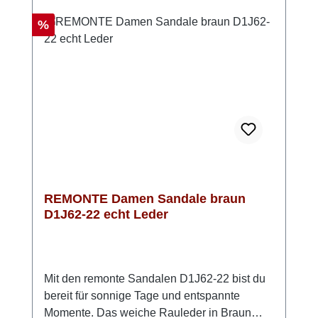
Auftritt in einem. Perfekt, wenn du bequeme
Damen Riemchensandalen mit Stil
Rabatt
%
suchst. Look-Tipp: Kombiniere sie mit einem
luftigen Kleid oder einer Stoffhose – so
entsteht ein moderner, sommerlicher Look mit
einem Hauch Eleganz.
REMONTE Damen Sandale braun
D1J62-22 echt Leder
Mit den remonte Sandalen D1J62-22 bist du
bereit für sonnige Tage und entspannte
Momente. Das weiche Rauleder in Braun