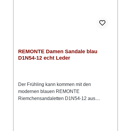
einem Sommerkleid – so entsteht ein
unkomplizierter, moderner Look.
REMONTE Damen Sandale blau
D1N54-12 echt Leder
Der Frühling kann kommen mit den
modernen blauen REMONTE
Riemchensandaletten D1N54-12 aus
hochwertigem Rauleder. Mit den beiden
praktischen Klettverschlüssen lassen sich
diese Sandalen einfach anpassen und
bequem verschließen. Die innovative