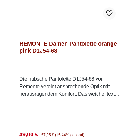
REMONTE Damen Pantolette orange
pink D1J54-68
Die hübsche Pantolette D1J54-68 von
Remonte vereint ansprechende Optik mit
herausragendem Komfort. Das weiche, textile
Obermaterial sorgt für eine luftige und
anschmiegsame Passform, die den ganzen
Tag über angenehm zu tragen ist. Die weiche
Innensohle ist mit einem praktischen
Klettverschluss befestigt und lässt sich leicht
Verkaufspreis:
Regulärer Preis:
49,00 €
57,95 €
(15.44% gespart)
herausnehmen, sodass Du die Pantolette