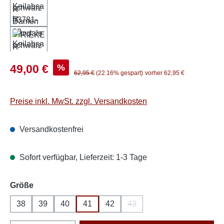
Verkaufspreis:
%
49,00 €
Regulärer Preis:
62,95 €
(22.16% gespart)
vorher 62,95 €
Preise inkl. MwSt. zzgl. Versandkosten
Versandkostenfrei
Sofort verfügbar, Lieferzeit: 1-3 Tage
auswählen
Größe
38
39
40
41
42
43
(Diese Option ist zurzeit nich