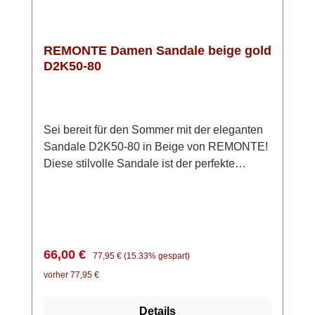
von REMONTE – der ideale Begleiter für
jeden Tag!
REMONTE Damen Sandale beige gold
D2K50-80
Sei bereit für den Sommer mit der eleganten
Sandale D2K50-80 in Beige von REMONTE!
Diese stilvolle Sandale ist der perfekte
Begleiter für warme Tage. Das Obermaterial
besteht aus hochwertigem, anschmiegsamem
Glattleder, während die Innenseite mit
weichem Microvelour ausgestattet ist, was für
ein angenehmes Tragegefühl sorgt. Dank der
Verkaufspreis:
Regulärer Preis:
66,00 €
77,95 €
(15.33% gespart)
praktischen Klettverschlüsse lassen sich die
vorher 77,95 €
beiden vorderen Riemen individuell
anpassen, um optimalen Halt zu
Details