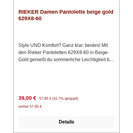
RIEKER Damen Pantolette beige gold
629X8-60
Style UND Komfort? Ganz klar: beides! Mit
den Rieker Pantoletten 629X8-60 in Beige-
Gold genießt du sommerliche Leichtigkeit bei
jedem Schritt. Einfach hineinschlüpfen und
losgehen – unkomplizierter geht es kaum. Die
modischen Flechtelemente verleihen deinem
Outfit das gewisse Etwas, während die
flexible Anflechter-Machart für Beweglichkeit
Verkaufspreis:
Regulärer Preis:
39,00 €
57,95 €
(32.7% gespart)
sorgt. Die leichte Keilsohle dämpft angenehm
vorher 57,95 €
und schenkt dir ein entspanntes Laufgefühl –
selbst an langen Sommertagen. Dank der
Details
schmalen Passform sitzt der Schuh sicher am
Fuß, und die extra weiche Decksohle macht