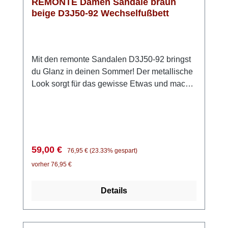
REMONTE Damen Sandale braun
beige D3J50-92 Wechselfußbett
Mit den remonte Sandalen D3J50-92 bringst
du Glanz in deinen Sommer! Der metallische
Look sorgt für das gewisse Etwas und macht
jedes Outfit ein bisschen besonderer. Dank
der praktischen Klettverschlüsse kannst du
die Sandalen ganz einfach anpassen und bist
im Handumdrehen startklar. Die ultraleichte
Sohle und die weiche Einlegesohle sorgen
Verkaufspreis:
Regulärer Preis:
59,00 €
76,95 €
(23.33% gespart)
dafür, dass du dich den ganzen Tag über
vorher 76,95 €
wohlfühlst – egal, wohin dich dein Tag führt.
Obendrein ist die Innensohle herausnehmbar.
Details
Ob beim Stadtbummel, im Urlaub oder bei
sommerlichen Events: Diese Sandalen bieten
dir Komfort, Leichtigkeit und einen modischen