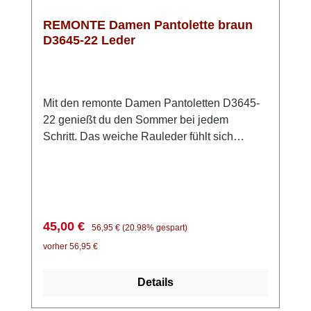
REMONTE Damen Pantolette braun
D3645-22 Leder
Mit den remonte Damen Pantoletten D3645-
22 genießt du den Sommer bei jedem
Schritt. Das weiche Rauleder fühlt sich
angenehm an und sorgt für ein natürliches
Fußklima – perfekt für warme Tage. Einfach
hineinschlüpfen und los geht’s: Der kleine
seitliche Gummizug macht das Anziehen
besonders unkompliziert und sorgt für einen
Verkaufspreis:
Regulärer Preis:
45,00 €
56,95 €
(20.98% gespart)
guten Sitz. Die weiche Innensohle passt sich
vorher 56,95 €
deinem Fuß an und schenkt dir ein
komfortables Laufgefühl – auch wenn du
Details
länger unterwegs bist. Die handgestickten
Nähte verleihen den Pantoletten einen