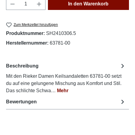
Produkt Anzahl: Gib den gewünschten Wert e
In den Warenkorb
Zum Merkzettel hinzufügen
Produktnummer:
SH2410306.5
Herstellernummer:
63781-00
Beschreibung
Mit den Rieker Damen Keilsandaletten 63781-00 setzt
du auf eine gelungene Mischung aus Komfort und Stil.
Das schlichte Schwa…
Mehr
Bewertungen