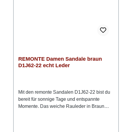
entsteht ein moderner, sommerlicher Look mit
einem Hauch Eleganz.
REMONTE Damen Sandale braun
D1J62-22 echt Leder
Mit den remonte Sandalen D1J62-22 bist du
bereit für sonnige Tage und entspannte
Momente. Das weiche Rauleder in Braun
wirkt natürlich und stilvoll – ein echter
Allrounder für deinen Sommer. Die
verstellbaren Riemen mit Klettverschluss