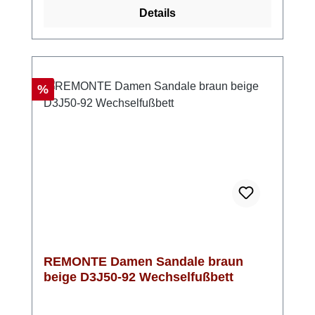
Einlegesohlen bieten zusätzlichen
Details
Komfort. Ein Must-Have für den Sommer. Die
schönen Blautöne und die tolle bunte Sohle
sorgen für einen frischen Look!
Rabatt
%
REMONTE Damen Sandale braun
beige D3J50-92 Wechselfußbett