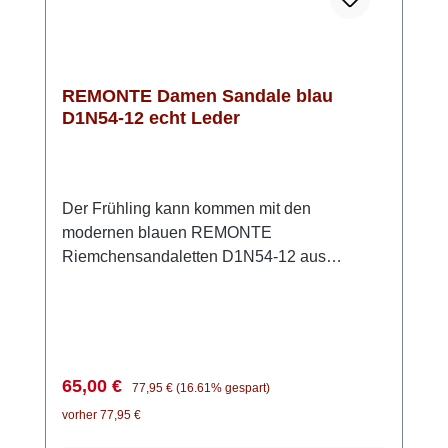
REMONTE Damen Sandale blau
D1N54-12 echt Leder
Der Frühling kann kommen mit den
modernen blauen REMONTE
Riemchensandaletten D1N54-12 aus
hochwertigem Rauleder. Mit den beiden
praktischen Klettverschlüssen lassen sich
diese Sandalen einfach anpassen und
bequem verschließen. Die innovative
REMONTE Lite´n Soft Technologie sorgt für
Verkaufspreis:
Regulärer Preis:
65,00 €
77,95 €
(16.61% gespart)
ein angenehmes Tragegefühl. Die kräftige
vorher 77,95 €
aber leichte Sohle und die herausnehmbaren