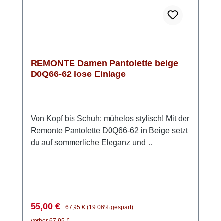
REMONTE Damen Pantolette beige
D0Q66-62 lose Einlage
Von Kopf bis Schuh: mühelos stylisch! Mit der
Remonte Pantolette D0Q66-62 in Beige setzt
du auf sommerliche Eleganz und
angenehmen Komfort. Das weiche Rauleder
sorgt für eine edle Optik und ein angenehmes
Tragegefühl. Dank des doppelten
Klettverschlusses schlüpfst du unkompliziert
hinein und passt die Sandale individuell an
Verkaufspreis:
Regulärer Preis:
55,00 €
67,95 €
(19.06% gespart)
deinen Fuß an. Die trendige Schnalle verleiht
vorher 67,95 €