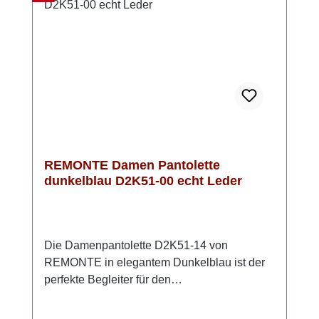
beim Stadtbummel – diese Pantoletten
verbinden Komfort und Stil auf angenehme
Weise. Look-Tipp: Kombiniere sie mit einem
lockeren Sommerkleid oder einer luftigen
Hose – so entsteht ein stilvoller und
entspannter Look.
REMONTE Damen Pantolette
dunkelblau D2K51-00 echt Leder
Die Damenpantolette D2K51-14 von
REMONTE in elegantem Dunkelblau ist der
perfekte Begleiter für den
Sommer! Hergestellt aus hochwertigem,
anschmiegsamem Glattleder, bietet sie nicht