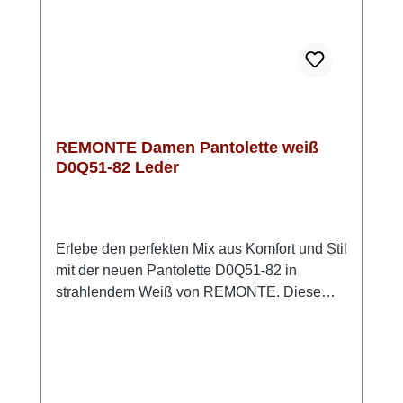
wirken die Pantoletten zu einem luftigen
Sommerkleid oder zu einer Leinenhose mit
lockerem Top.
REMONTE Damen Pantolette weiß
D0Q51-82 Leder
Erlebe den perfekten Mix aus Komfort und Stil
mit der neuen Pantolette D0Q51-82 in
strahlendem Weiß von REMONTE. Diese
eleganten Pantoletten sind ideal für warme
Sommertage und bieten zahlreiche Vorteile,
die sie zu einem Must-Have in Deiner
Schuhkollektion machen. Das Obermaterial
aus hochwertigem Glattleder sorgt nicht nur