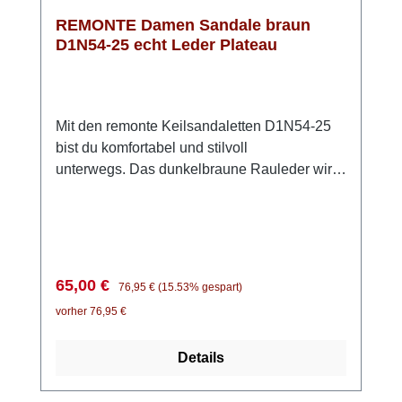
REMONTE Damen Sandale braun
D1N54-25 echt Leder Plateau
Mit den remonte Keilsandaletten D1N54-25
bist du komfortabel und stilvoll
unterwegs. Das dunkelbraune Rauleder wirkt
zeitlos und lässt sich vielseitig kombinieren –
ein echter Allrounder für warme Tage. Die
zwei Klettverschlüsse sorgen dafür, dass du
die Sandalen schnell anziehen und perfekt
an deinen Fuß anpassen kannst. Besonders
Verkaufspreis:
Regulärer Preis:
65,00 €
76,95 €
(15.53% gespart)
angenehm: die Lite ’n Soft Technologie mit
vorher 76,95 €
ihrer leichten PU-Sohle und der weich
gepolsterten, herausnehmbaren Einlegesohle
Details
– so gehst du auch an langen Tagen
entspannt durch den Tag. Die Plateausohle