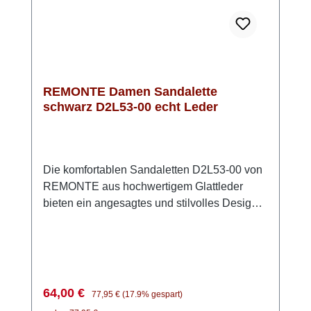
für stilvolle Sommeroutfits und für jeden Tag -
Style und Komfort von REMONTE
REMONTE Damen Sandalette
schwarz D2L53-00 echt Leder
Die komfortablen Sandaletten D2L53-00 von
REMONTE aus hochwertigem Glattleder
bieten ein angesagtes und stilvolles Design
und höchsten Komfort.Die praktischen
Klettverschlüsse ermöglichen ein
kinderleichtes An- und Ausziehen und sorgen
für eine genaue Anpassung an Deine Füße.
Die kräftige PU Sohle und die weiche lederne
Verkaufspreis:
Regulärer Preis:
64,00 €
77,95 €
(17.9% gespart)
Innensohle garantieren höchsten Komfort,