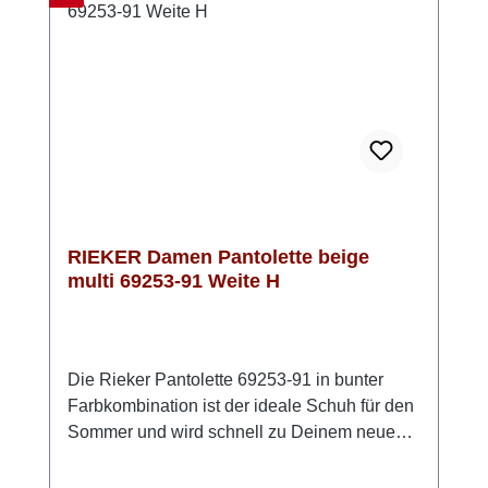
Sommer. Look-Tipp: Kombiniere sie mit
fließenden Stoffen oder setze sie als warmen
Akzent zu hellen Naturtönen.
RIEKER Damen Pantolette beige
multi 69253-91 Weite H
Die Rieker Pantolette 69253-91 in bunter
Farbkombination ist der ideale Schuh für den
Sommer und wird schnell zu Deinem neuen
Lieblingsschuh. Mit ihrem auffallenden,
mehrfarbigen Design bringt sie frischen Wind