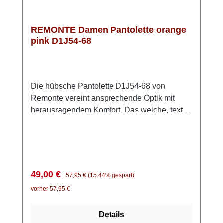
REMONTE Damen Pantolette orange
pink D1J54-68
Die hübsche Pantolette D1J54-68 von
Remonte vereint ansprechende Optik mit
herausragendem Komfort. Das weiche, textile
Obermaterial sorgt für eine luftige und
anschmiegsame Passform, die den ganzen
Tag über angenehm zu tragen ist. Die weiche
Innensohle ist mit einem praktischen
Klettverschluss befestigt und lässt sich leicht
Verkaufspreis:
Regulärer Preis:
49,00 €
57,95 €
(15.44% gespart)
herausnehmen, sodass Du die Pantolette
vorher 57,95 €
auch mit eigenen Einlagen nutzen
kannst. Die kräftige und dämpfende Sohle
Details
unterstreicht den aktuellen Look perfekt. Trotz