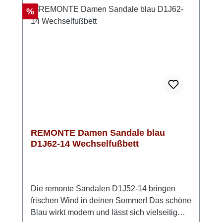
leicht herausgenommen werden, sodass Du
Rabatt
%
auch eigene Einlagen verwenden kannst.Die
stilvolle Kombination aus Beige und
eleganten Goldakzenten macht diese
Sandale vielseitig einsetzbar – ideal für den
Alltag oder für schickere Anlässe am Abend -
Komfort und Stil von REMONTE
REMONTE Damen Sandale blau
D1J62-14 Wechselfußbett
Die remonte Sandalen D1J52-14 bringen
frischen Wind in deinen Sommer! Das schöne
Blau wirkt modern und lässt sich vielseitig