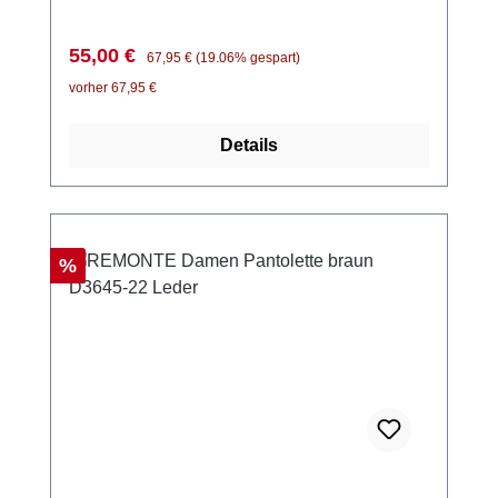
Klettverschlusses schlüpfst du unkompliziert
hinein und passt die Sandale individuell an
Verkaufspreis:
Regulärer Preis:
55,00 €
67,95 €
(19.06% gespart)
deinen Fuß an. Die trendige Schnalle verleiht
vorher 67,95 €
dem Design das gewisse Extra. Die Lite ’n
Soft Technologie schenkt dir mit ihrer
Details
ultraleichten Sohle und der weich
gepolsterten, herausnehmbaren Einlegesohle
ein spürbar leichtes Laufgefühl. Mit dem
femininen Keilabsatz genießt du eine
angenehme Höhe, ohne auf Stabilität zu
Rabatt
%
verzichten. Dieses Modell bietet
zuverlässigen Komfort für warme Tage. Look-
Tipp: Perfekt zu Sommerkleidern, Culottes
oder schmalen Jeans – für einen
entspannten, aber stilbewussten Auftritt.