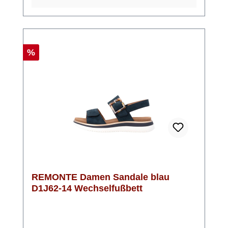
gewährleisten. Die Sandale ist in der
normalen Weite F½ geschnitten, fällt jedoch
etwas breiter aus. Die weiche Soft-
Einlegesohle ist mit Klett befestigt und kann
leicht herausgenommen werden, sodass Du
Rabatt
%
auch eigene Einlagen verwenden kannst.Die
stilvolle Kombination aus Beige und
eleganten Goldakzenten macht diese
Sandale vielseitig einsetzbar – ideal für den
Alltag oder für schickere Anlässe am Abend -
Komfort und Stil von REMONTE
REMONTE Damen Sandale blau
D1J62-14 Wechselfußbett