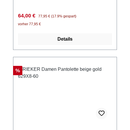
für eine genaue Anpassung an Deine Füße.
Die kräftige PU Sohle und die weiche lederne
Verkaufspreis:
Regulärer Preis:
64,00 €
77,95 €
(17.9% gespart)
Innensohle garantieren höchsten Komfort,
vorher 77,95 €
egal ob im Alltag oder bei besonderen
Anlässen. Die Sandalette ist in der normalen
Details
Weite F½ geschnitten. Top aktuell ist die
kräftige Keilsohle in Beige, farblich
abgestimmt mit der großen Schnalle im
Animal-Print - Style meets Komfort von
REMONTE
Rabatt
%