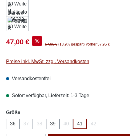
Verkaufspreis:
%
47,00 €
Regulärer Preis:
57,95 €
(18.9% gespart)
vorher 57,95 €
Preise inkl. MwSt. zzgl. Versandkosten
Versandkostenfrei
Sofort verfügbar, Lieferzeit: 1-3 Tage
auswählen
Größe
36
37
38
39
40
41
42
(Diese Option ist zurzeit nicht verfügbar.)
(Diese Option ist zurzeit nicht verfügbar.)
(Diese Option ist zurzeit nicht verfüg
(Diese Option ist zurze