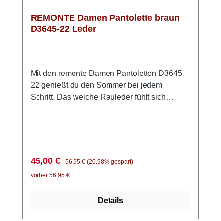
REMONTE Damen Pantolette braun
D3645-22 Leder
Mit den remonte Damen Pantoletten D3645-
22 genießt du den Sommer bei jedem
Schritt. Das weiche Rauleder fühlt sich
angenehm an und sorgt für ein natürliches
Fußklima – perfekt für warme Tage. Einfach
hineinschlüpfen und los geht’s: Der kleine
seitliche Gummizug macht das Anziehen
besonders unkompliziert und sorgt für einen
Verkaufspreis:
Regulärer Preis:
45,00 €
56,95 €
(20.98% gespart)
guten Sitz. Die weiche Innensohle passt sich
vorher 56,95 €
deinem Fuß an und schenkt dir ein
komfortables Laufgefühl – auch wenn du
Details
länger unterwegs bist. Die handgestickten
Nähte verleihen den Pantoletten einen