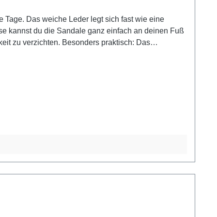
e Tage. Das weiche Leder legt sich fast wie eine
se kannst du die Sandale ganz einfach an deinen Fuß
eit zu verzichten. Besonders praktisch: Das
mel, im Urlaub oder im Alltag – diese Sandale macht
ommeroutfits – sie passt genauso gut zu Jeans wie zu