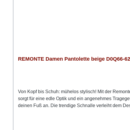
REMONTE Damen Pantolette beige D0Q66-62 
Von Kopf bis Schuh: mühelos stylisch! Mit der Remon
sorgt für eine edle Optik und ein angenehmes Tragegef
deinen Fuß an. Die trendige Schnalle verleiht dem Desi
gepolsterten, herausnehmbaren Einlegesohle ein spürb
verzichten. Dieses Modell bietet zuverlässigen Komfor
stilbewussten Auftritt.