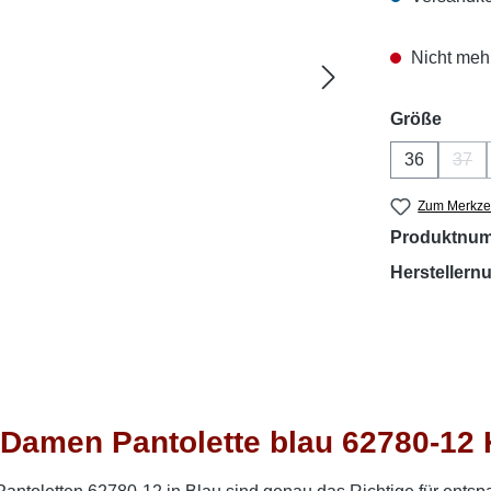
Nicht mehr
ausw
Größe
36
37
(Die
Zum Merkzet
Produktnu
Hersteller
Damen Pantolette blau 62780-12 