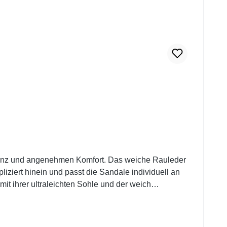
eganz und angenehmen Komfort. Das weiche Rauleder
iziert hinein und passt die Sandale individuell an
mit ihrer ultraleichten Sohle und der weich
du eine angenehme Höhe, ohne auf Stabilität zu
tes oder schmalen Jeans – für einen entspannten, aber