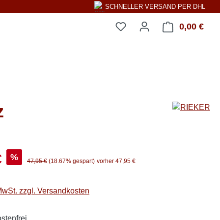
SCHNELLER VERSAND PER DHL
0,00 €
Ware
z
s:
€
%
Regulärer Preis:
47,95 €
(18.67% gespart)
vorher 47,95 €
 MwSt. zzgl. Versandkosten
stenfrei