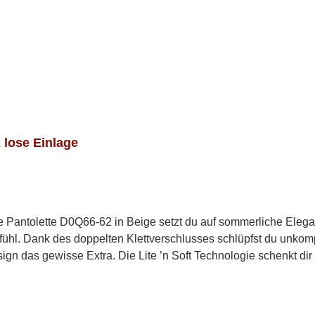
lose Einlage
te Pantolette D0Q66-62 in Beige setzt du auf sommerliche El
ühl. Dank des doppelten Klettverschlusses schlüpfst du unkompl
gn das gewisse Extra. Die Lite ’n Soft Technologie schenkt dir 
ar leichtes Laufgefühl. Mit dem femininen Keilabsatz genießt 
t für warme Tage. Look-Tipp: Perfekt zu Sommerkleidern, Culot