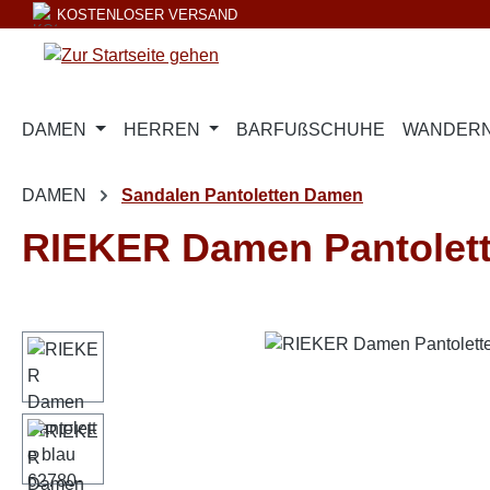
KOSTENLOSER VERSAND
m Hauptinhalt springen
Zur Suche springen
Zur Hauptnavigation springen
DAMEN
HERREN
BARFUßSCHUHE
WANDERN
DAMEN
Sandalen Pantoletten Damen
RIEKER Damen Pantolette
Bildergalerie überspringen