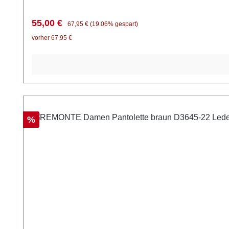
Verkaufspreis:
Regulärer Preis:
55,00 €
67,95 €
(19.06% gespart)
vorher 67,95 €
Rabatt
%