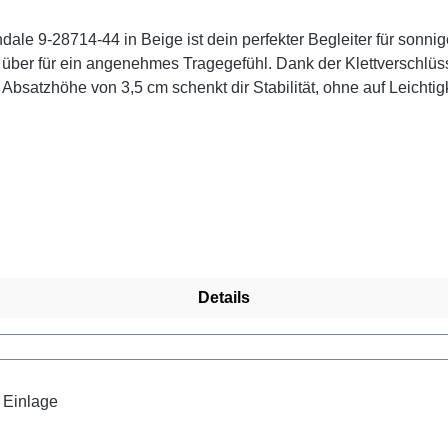
ale 9-28714-44 in Beige ist dein perfekter Begleiter für sonnig
über für ein angenehmes Tragegefühl. Dank der Klettverschlüs
satzhöhe von 3,5 cm schenkt dir Stabilität, ohne auf Leichtigk
ne Einlagen und individuellen Komfort bietet. Ob beim Stadtbum
tten entspannt bleiben. Look-Tipp: Kombiniere sie zu luftigen S
Details