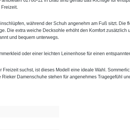
antoletten 62780-12 in Blau sind genau das Richtige für entspa
 Freizeit.
nschlüpfen, während der Schuh angenehm am Fuß sitzt. Die fle
e. Die extra weiche Decksohle erhöht den Komfort zusätzlich 
pannt und bequem unterwegs.
mmerkleid oder einer leichten Leinenhose für einen entspannten
Freizeit suchst, ist dieses Modell eine ideale Wahl. Sommerlic
ade Rieker Damenschuhe stehen für angenehmes Tragegefühl und