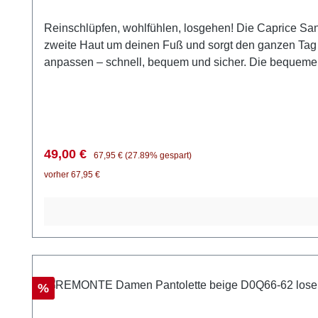
Reinschlüpfen, wohlfühlen, losgehen! Die Caprice Sand
zweite Haut um deinen Fuß und sorgt den ganzen Tag 
anpassen – schnell, bequem und sicher. Die bequeme Ab
herausnehmbare Fußbett, das dir Flexibilität für eige
alles mit und lässt deine Füße auch nach vielen Schri
femininen Kleidern.
Verkaufspreis:
Regulärer Preis:
49,00 €
67,95 €
(27.89% gespart)
vorher 67,95 €
Rabatt
%