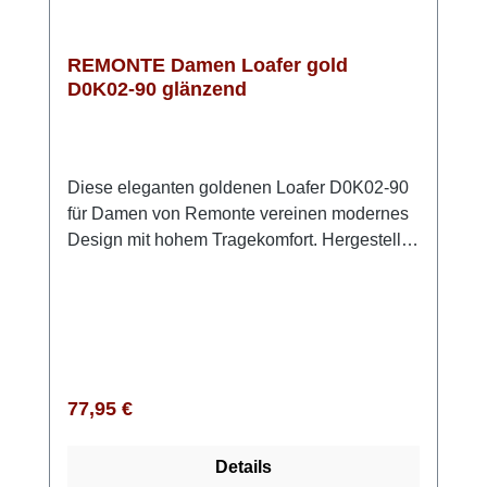
REMONTE Damen Loafer gold
D0K02-90 glänzend
Diese eleganten goldenen Loafer D0K02-90
für Damen von Remonte vereinen modernes
Design mit hohem Tragekomfort. Hergestellt
aus hochwertigem Glattleder, bieten sie nicht
nur einen stilvollen Look, sondern auch
zahlreiche praktische Features. Die
Anflechtermachart sorgt für hohe
Strapazierfähigkeit und Flexibilität, während
der Gummizug das An- und Ausziehen
Regulärer Preis:
77,95 €
angenehm erleichtert. Mit einer gepolsterten,
herausnehmbaren Einlegesohle und einer
Details
flexiblen, rutschfesten TR-Sohle sind diese