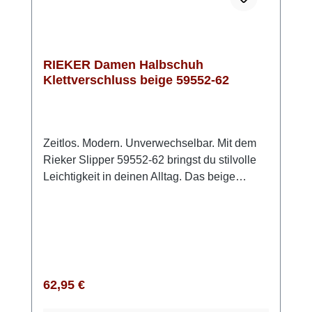
geeignet!
RIEKER Damen Halbschuh
Klettverschluss beige 59552-62
Zeitlos. Modern. Unverwechselbar. Mit dem
Rieker Slipper 59552-62 bringst du stilvolle
Leichtigkeit in deinen Alltag. Das beige
Obermaterial mit metallischem Schimmer
verleiht deinem Look das gewisse Etwas.
Dank des praktischen Klettverschlusses
schlüpfst du bequem hinein und passt den
Schuh optimal an deinen Fuß an. Die
ultraleichte, griffige Sohle mit leichter
Regulärer Preis:
62,95 €
Erhöhung schenkt dir ein sicheres Laufgefühl,
während das extraweiche, herausnehmbare