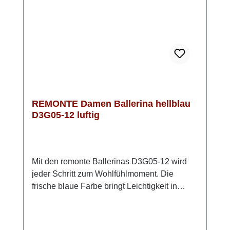
mit Akzenten in Gold. Ein Slipper, der Komfort
und zeitlose Eleganz mühelos
verbindet. Look-Tipp: Perfekt zu cleanen
Alltagslooks oder modern kombiniert mit
Blazer und Jeans.
REMONTE Damen Ballerina hellblau
D3G05-12 luftig
Mit den remonte Ballerinas D3G05-12 wird
jeder Schritt zum Wohlfühlmoment. Die
frische blaue Farbe bringt Leichtigkeit in
deinen Look, während das flexible Stretch-
Material sich perfekt an deinen Fuß
anschmiegt. Dank Klettverschluss bist du im