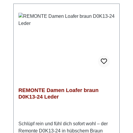
einem echten Wohlfühlbegleiter. Ob
Stadtbummel, langer Arbeitstag oder zum
Restaurant – dieser Loafer passt sich deinem
Alltag mühelos an und bleibt dabei stilvoll
und zurückhaltend. Look-Tipp: Kombiniere
ihn mit einer schmalen Jeans oder einer
eleganten Stoffhose – unkompliziert, modern
und bequem.
REMONTE Damen Loafer braun
D0K13-24 Leder
Schlüpf rein und fühl dich sofort wohl – der
Remonte D0K13-24 in hübschem Braun