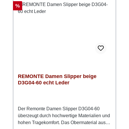
deinem Outfit einen eleganten Touch verleiht,
Rabatt
%
ohne sich in den Vordergrund zu
drängen.Look-Tipp: Sieht besonders edel zu
monochromen Outfits oder klassischen
Business-Looks aus.
REMONTE Damen Slipper beige
D3G04-60 echt Leder
Der Remonte Damen Slipper D3G04-60
überzeugt durch hochwertige Materialien und
hohen Tragekomfort. Das Obermaterial aus