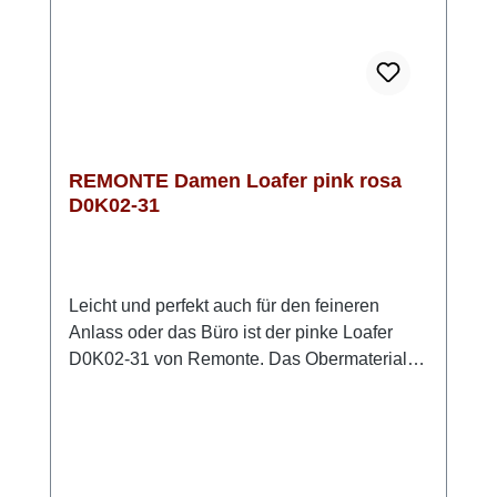
REMONTE Damen Loafer pink rosa
D0K02-31
Leicht und perfekt auch für den feineren
Anlass oder das Büro ist der pinke Loafer
D0K02-31 von Remonte. Das Obermaterial
ist echtes anschmiegsames Rauleder. Die
weiche Innensohle aus Schaumstoff ist mit
Leder bezogen und zudem für eigene
Einlagen herausnehmbar. Die flexible TR
Sohle hat einen kleinen Absatz und wirkt