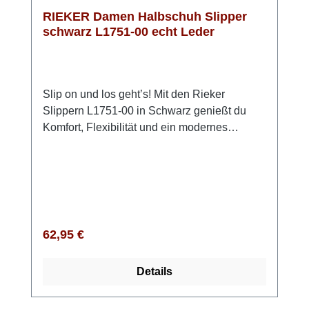
RIEKER Damen Halbschuh Slipper
schwarz L1751-00 echt Leder
Slip on und los geht’s! Mit den Rieker
Slippern L1751-00 in Schwarz genießt du
Komfort, Flexibilität und ein modernes
Design. Gefertigt in traditioneller Anflechter-
Machart, punkten sie mit Robustheit und
angenehmer Beweglichkeit. Der Gummizug
sorgt dafür, dass du schnell hineinschlüpfen
kannst, und die leichte, schockabsorbierende
PU-Sohle verwöhnt deine Füße bei jedem
Regulärer Preis:
62,95 €
Schritt. Die schmale Passform schenkt
zusätzlichen Halt, sodass du dich in den
Details
Schuhen jederzeit sicher fühlst. Dank des
klassischen schwarzen Glattleders lassen