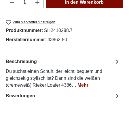
Produkt Anzahl: Gib den gewünschten Wert e
In den Warenkorb
Zum Merkzettel hinzufügen
Produktnummer:
SH2410288.7
Herstellernummer:
43862-80
Beschreibung
Du suchst einen Schuh, der leicht, bequem und
gleichzeitig stylisch ist? Dann sind die weißen
(cremeweiß) Rieker Loafer 4386…
Mehr
Bewertungen