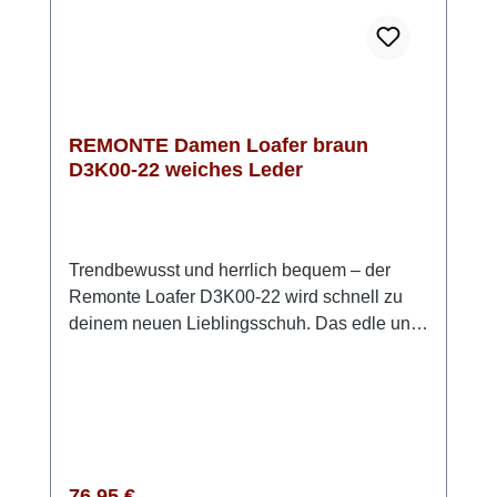
REMONTE Damen Loafer braun
D3K00-22 weiches Leder
Trendbewusst und herrlich bequem – der
Remonte Loafer D3K00-22 wird schnell zu
deinem neuen Lieblingsschuh. Das edle und
sehr weiche Rauleder in Braun verleiht
deinem Outfit eine warme, stilvolle
Note. Einfach hineinschlüpfen und losgehen:
Ganz ohne Verschluss sitzt der Schuh
angenehm am Fuß. Die flexible TR-Sohle
sorgt für sicheren Halt, während die weich
Regulärer Preis:
76,95 €