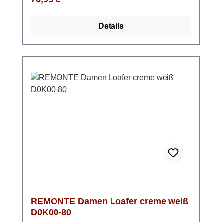
gepolsterte, herausnehmbare Einlegesohle
jeden Schritt sanft abfedert. Besonders
Details
angenehm ist auch das atmungsaktive
Microvelourfutter, das für ein frisches
Tragegefühl sorgt. Ob im Büro, beim
Stadtbummel oder auf Reisen – dieser Loafer
begleitet dich komfortabel durch den
Tag. Look-Tipp: Kombiniere ihn mit Jeans für
einen entspannten Look oder elegant mit
Stoffhose für einen stilvollen Auftritt.
REMONTE Damen Loafer creme weiß
D0K00-80