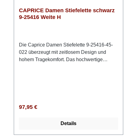
CAPRICE Damen Stiefelette schwarz
9-25416 Weite H
Die Caprice Damen Stiefelette 9-25416-45-
022 überzeugt mit zeitlosem Design und
hohem Tragekomfort. Das hochwertige
Obermaterial aus feinem Glattleder verleiht
der Stiefelette eine edle Optik, ist angenehm
leicht und sorgt für ein komfortables
Tragegefühl. Die komfortable Weite H bietet
zusätzlichen Platz und eignet sich besonders
für etwas breitere Füße. Dank der innovativen
Regulärer Preis:
97,95 €
CAPRICE CLIMOTION Technologie passt
sich die herausnehmbare Innensohle optimal
Details
an den Fuß an und unterstützt ein angenehm
weiches Laufgefühl. Das Innenmaterial aus