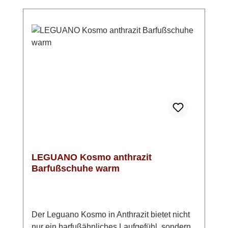
Textil und Synthetik sorgt für ein
ausgewogenes Fußklima, während der
seitliche Reißverschluss einen bequemen
Einstieg ermöglicht. Mit einer Schafthöhe von
9 cm und einem ca. 30 mm hohen Keilabsatz
ist diese Lederstiefelette ein vielseitiger
Begleiter für Alltag und Freizeit. Look-Tipp:
Die schwarze Caprice Stiefelette harmoniert
perfekt mit Jeans, Strickkleidern oder
Stoffhosen und rundet klassische sowie
moderne Herbst- und Winterlooks stilvoll ab.
LEGUANO Kosmo anthrazit
Barfußschuhe warm
Der Leguano Kosmo in Anthrazit bietet nicht
nur ein barfußähnliches Laufgefühl, sondern