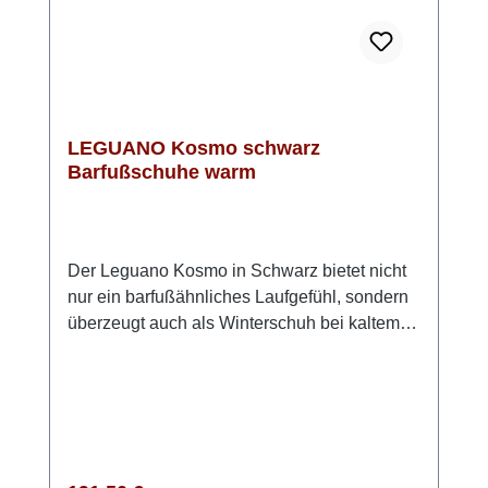
Jahreszeit. Obermaterial: 100 % Polyamid
(wasserabweisend und atmungsaktiv),
Obermaterial Kragen: 100 % Polyester, Futter,
Füllung, Innensohle: 100 % Polyester, Sohle:
LIFOLIT®-lg Leguano Barfußschuhe fallen
kleiner aus, bitte eine Nummer größer
LEGUANO Kosmo schwarz
bestellen.
Barfußschuhe warm
Der Leguano Kosmo in Schwarz bietet nicht
nur ein barfußähnliches Laufgefühl, sondern
überzeugt auch als Winterschuh bei kaltem
Wetter.Mit seiner flexiblen, dünnen Sohle
fördert der Schuh die natürliche
Abrollbewegung und stärkt die
Fußmuskulatur. Das Highlight: Das
angenehme Warmfutter im Inneren sorgt für
wohlige Wärme an kühlen Tagen, während