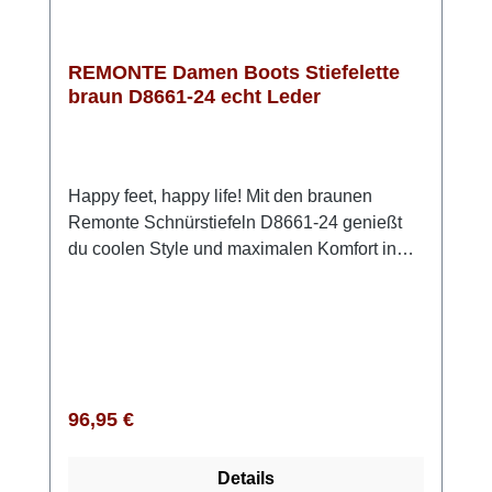
passt dieses Modell sowohl zu Hosen als
auch zu Röcken – eine vielseitige Wahl für
Herbst und Winter.
REMONTE Damen Boots Stiefelette
braun D8661-24 echt Leder
Happy feet, happy life! Mit den braunen
Remonte Schnürstiefeln D8661-24 genießt
du coolen Style und maximalen Komfort in
einem. Das glatte Leder sorgt für einen edlen
Look, während Reißverschluss und
Schnürung ein einfaches An- und Ausziehen
ermöglichen. Die ultraleichte,
schockabsorbierende Sohle und die
gepolsterte, herausnehmbare Einlegesohle
Regulärer Preis:
96,95 €
machen jeden Schritt zum Vergnügen. Durch
die Komfortweite hast du im Vorfußbereich
Details
mehr Platz – für ein natürlich entspanntes