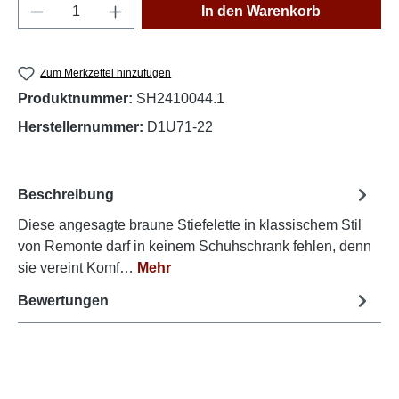
Produkt Anzahl: Gib den gewünschten Wert e
In den Warenkorb
Zum Merkzettel hinzufügen
Produktnummer:
SH2410044.1
Herstellernummer:
D1U71-22
Beschreibung
Diese angesagte braune Stiefelette in klassischem Stil
von Remonte darf in keinem Schuhschrank fehlen, denn
sie vereint Komf…
Mehr
Bewertungen