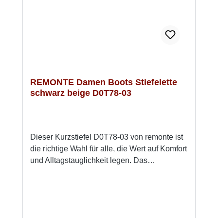
durch die tolle Farbe und die Abstufungen im
Petrol. Die kräftige Sohle gibt den letzten
Schliff zu diesem Biker Boot.
REMONTE Damen Boots Stiefelette
schwarz beige D0T78-03
Dieser Kurzstiefel D0T78-03 von remonte ist
die richtige Wahl für alle, die Wert auf Komfort
und Alltagstauglichkeit legen. Das
Obermaterial aus pflegeleichtem Kunstleder
in klassischem Schwarz mit grau-beigen
Akzenten verleiht dem Schuh eine
zurückhaltend moderne Optik. Der