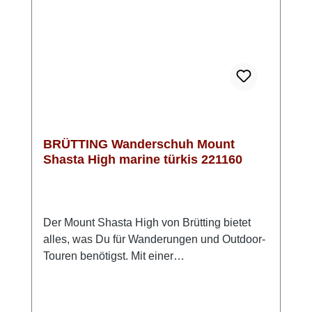
sehr bequemen Leisten und ist daher auch
einer unserer Bestseller im Wanderschuh-
Segment. Die sportliche Optik in Dunkelblau
und Orange sieht klasse aus und passt
immer.Wanderschuhe von Brütting fallen
normal aus und sind für Damen und Herren
gleichermaßen geeignet.
BRÜTTING Wanderschuh Mount
Shasta High marine türkis 221160
Der Mount Shasta High von Brütting bietet
alles, was Du für Wanderungen und Outdoor-
Touren benötigst. Mit einer
wasserabweisenden, atmungsaktiven
Comfort Tex Membran bleiben Deine Füße
auch bei nassen Bedingungen trocken,