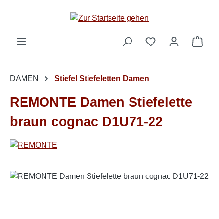
Zum Hauptinhalt springen
Ware
DAMEN
Stiefel Stiefeletten Damen
REMONTE Damen Stiefelette
braun cognac D1U71-22
Bildergalerie überspringen