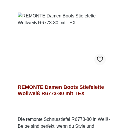
Einlegesohle. Durch die Extraweite H hast du
im Vorfußbereich zusätzlichen Platz, sodass
der Schuh auch bei längerem Tragen
angenehm bleibt. Das warme Schurwollfutter
in Verbindung mit der wasserabweisenden
remonteTEX-Membran schützt zuverlässig
vor Kälte und Nässe. Mit seiner Absatzhöhe
von 55 mm und einer Schafthöhe von 11 cm
vereint der Stiefel Funktionalität und
wintertauglichen Stil und sieht dabei einfach
umwerfend aus!
REMONTE Damen Boots Stiefelette
Wollweiß R6773-80 mit TEX
Die remonte Schnürstiefel R6773-80 in Weiß-
Beige sind perfekt, wenn du Style und