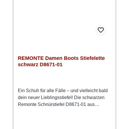
runden die Schnürstiefel jedes Outfit perfekt
ab und setzen dabei einen stilvollen Akzent.
REMONTE Damen Boots Stiefelette
schwarz D8671-01
Ein Schuh für alle Fälle – und vielleicht bald
dein neuer Lieblingsstiefel! Die schwarzen
Remonte Schnürstiefel D8671-01 aus
Glattleder punkten mit perfektem
Sitz. Schnürung plus Reißverschluss sorgen
für Halt und ein bequemes An- und