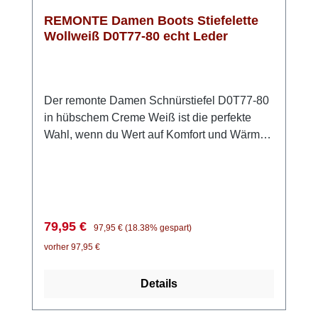
REMONTE Damen Boots Stiefelette
Wollweiß D0T77-80 echt Leder
Der remonte Damen Schnürstiefel D0T77-80
in hübschem Creme Weiß ist die perfekte
Wahl, wenn du Wert auf Komfort und Wärme
legst. Das Obermaterial aus hochwertigem
Glattleder ist anschmiegsam und pflegeleicht.
Der Clou ist die Kombination aus Schnürung
und Reißverschluss, sodass du schnell
hinein- und wieder herausschlüpfen kannst.
Verkaufspreis:
Regulärer Preis:
79,95 €
97,95 €
(18.38% gespart)
Der Fellkragen am Schaft setzt zudem einen
vorher 97,95 €
modischen Akzent. Für besonderen Komfort
sorgt die Lite ’n Soft Technologie: eine
Details
federleichte PU-Sohle in Kombination mit
einer gepolsterten, herausnehmbaren