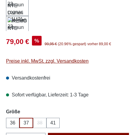
Verkaufspreis:
%
79,00 €
Regulärer Preis:
99,95 €
(20.96% gespart)
vorher 89,00 €
Preise inkl. MwSt. zzgl. Versandkosten
Versandkostenfrei
Sofort verfügbar, Lieferzeit: 1-3 Tage
auswählen
Größe
36
37
38
41
(Diese Option ist zurzeit nicht verfügbar.)