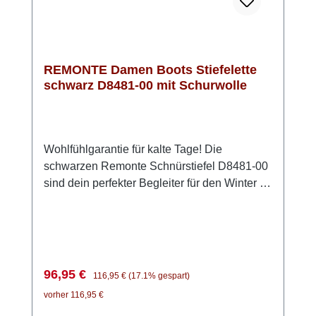
REMONTE Damen Boots Stiefelette
schwarz D8481-00 mit Schurwolle
Wohlfühlgarantie für kalte Tage! Die
schwarzen Remonte Schnürstiefel D8481-00
sind dein perfekter Begleiter für den Winter –
stylisch, bequem und wetterfest. Durch die
Kombi aus Schnürung und Reißverschluss
sitzt der Schuh perfekt und lässt sich ganz
einfach anziehen. Das echte Lammfellfutter
sorgt für kuschelig-warme Füße, während die
Verkaufspreis:
Regulärer Preis:
96,95 €
116,95 €
(17.1% gespart)
Thermosohle und die remonteTEX-Membran
vorher 116,95 €
dich zuverlässig vor Nässe und Kälte