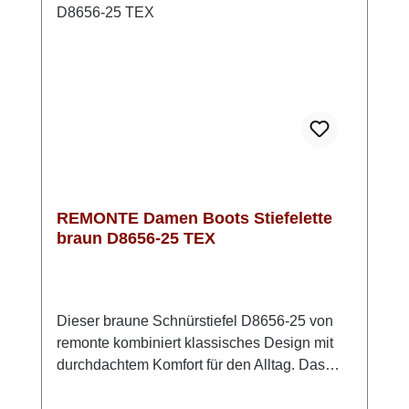
optisch macht der Stiefel einiges her – die
Kombination aus Blau und Braun verleiht
deinem Outfit einen modisch-klassischen
Look.
REMONTE Damen Boots Stiefelette
braun D8656-25 TEX
Dieser braune Schnürstiefel D8656-25 von
remonte kombiniert klassisches Design mit
durchdachtem Komfort für den Alltag. Das
Obermaterial aus Glattleder sorgt für eine
wertige Optik, während das leicht warme