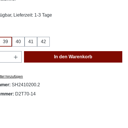
ügbar, Lieferzeit: 1-3 Tage
ählen
39
40
41
42
se Option ist zurzeit nicht verfügbar.)
Anzahl: Gib den gewünschten Wert ein oder
In den Warenkorb
tel hinzufügen
mmer:
SH2410200.2
nummer:
D2T70-14