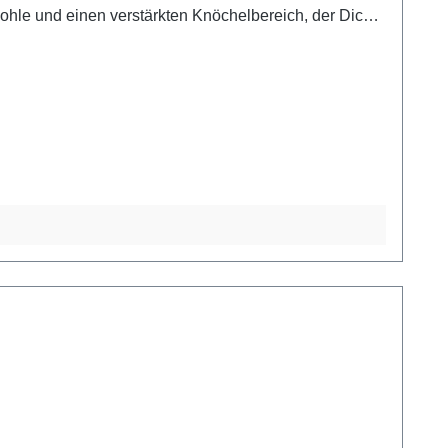
esohle und einen verstärkten Knöchelbereich, der Dich
ouren höchsten Tragekomfort. Der Mount Shasta hat
ptik in Dunkelblau und Orange sieht klasse aus und