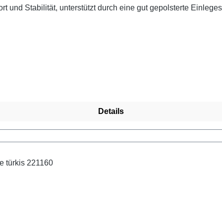
 und Stabilität, unterstützt durch eine gut gepolsterte Einleg
materials und der guten Passform genießt Du auch bei langen T
 unserer Bestseller im Wanderschuh-Segment. Die sportliche O
 aus und sind für Damen und Herren gleichermaßen geeignet.
Details