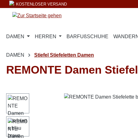
KOSTENLOSER VERSAND
m Hauptinhalt springen
Zur Suche springen
Zur Hauptnavigation springen
DAMEN
HERREN
BARFUßSCHUHE
WANDERN
DAMEN
Stiefel Stiefeletten Damen
REMONTE Damen Stiefele
Bildergalerie überspringen