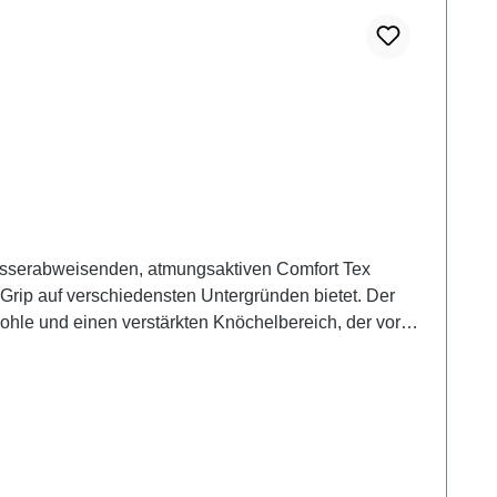
wasserabweisenden, atmungsaktiven Comfort Tex
rip auf verschiedensten Untergründen bietet. Der
sohle und einen verstärkten Knöchelbereich, der vor
ren höchsten Tragekomfort. Der Mount Shasta hat eine
 Dunkelblau und Türkis sieht klasse aus und passt