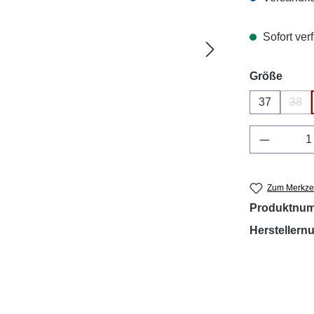
Sofort verf
ausw
Größe
37
38
(Die
Produkt 
Zum Merkzet
Produktnu
Hersteller