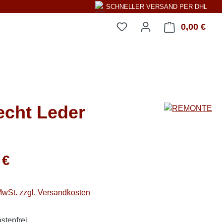
SCHNELLER VERSAND PER DHL
0,00 €
Ware
echt Leder
eis:
 €
 MwSt. zzgl. Versandkosten
stenfrei