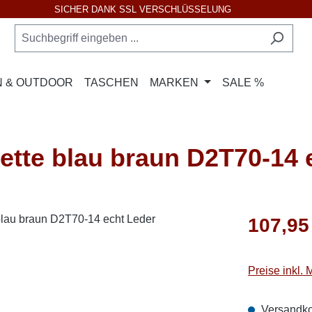
SICHER DANK SSL VERSCHLÜSSELUNG
 & OUTDOOR
TASCHEN
MARKEN
SALE %
tte blau braun D2T70-14 
Regulärer Pr
107,95
Preise inkl.
Versandko