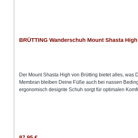
BRÜTTING Wanderschuh Mount Shasta High m
Der Mount Shasta High von Brütting bietet alles, wa
Membran bleiben Deine Füße auch bei nassen Bedingun
ergonomisch designte Schuh sorgt für optimalen Komfort
Verletzungen schützt. Dank des langlebigen Obermate
sehr bequeme Passform und ist daher auch einer unser
immer.Wanderschuhe von Brütting fallen normal aus u
Regulärer Preis:
87,95 €