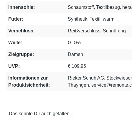
Innensohle:
Schaumstoff, Textilbezug, he
Futter:
Synthetik, Textil, warm
Verschluss:
Reißverschluss, Schnürung
Weite:
G, G½
Zielgruppe:
Damen
UVP:
€ 109.95
Informationen zur
Rieker Schuh AG. Stockwiesen
Produktsicherheit:
Thayngen, service@remonte.
Das könnte Dir auch gefallen...
Produktgalerie überspringen