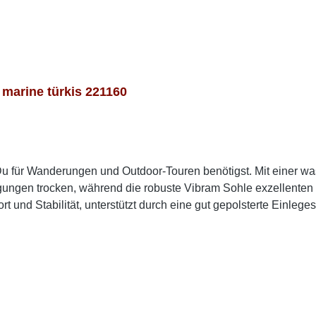
arine türkis 221160
s Du für Wanderungen und Outdoor-Touren benötigst. Mit einer 
gen trocken, während die robuste Vibram Sohle exzellenten G
 und Stabilität, unterstützt durch eine gut gepolsterte Einlege
rials und der idealen Passform genießt Du auch bei langen Tou
er Bestseller im Wanderschuh-Segment. Die sportliche Optik in
nd sind für Damen und Herren gleichermaßen geeignet.