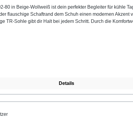
80 in Beige-Wollweiß ist dein perfekter Begleiter für kühle T
der flauschige Schaftrand dem Schuh einen modernen Akzent ve
ige TR-Sohle gibt dir Halt bei jedem Schritt. Durch die Komfortw
er und der wasserabweisenden remonteTEX-Membran bleibst du
treicht den modernen Look. Die Kombination aus Wollweiß, Bei
ndy unterwegs.
Details