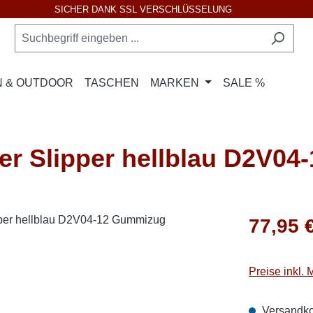
SICHER DANK SSL VERSCHLÜSSELUNG
 & OUTDOOR
TASCHEN
MARKEN
SALE %
 Slipper hellblau D2V04
Regulärer Pr
77,95 
Preise inkl.
Versandko