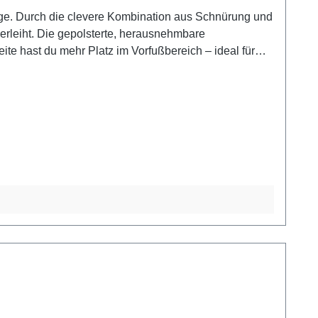
age. Durch die clevere Kombination aus Schnürung und
rleiht. Die gepolsterte, herausnehmbare
eite hast du mehr Platz im Vorfußbereich – ideal für
 auch bei Wind und Wetter trocken und warm. Der 35
ge und Akzenten in Gold (leicht glänzend) sorgt für