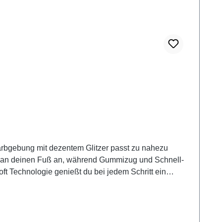
arbgebung mit dezentem Glitzer passt zu nahezu
hm an deinen Fuß an, während Gummizug und Schnell-
ft Technologie genießt du bei jedem Schritt ein
ür lange Tage. Und durch die Extraweite H hast du
ag, Freizeit und längere Strecken eignen, sind die
ckeren Jeans – so entsteht ein entspannter Look mit