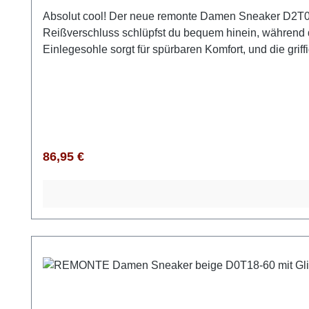
Absolut cool! Der neue remonte Damen Sneaker D2T02-
Reißverschluss schlüpfst du bequem hinein, während 
Einlegesohle sorgt für spürbaren Komfort, und die griff
langes Tragen. Mit dem warmen plüschigen Innenfutt
mm hohe Plateau-Absatz ergänzt das Design und unters
eine edle Optik. Mit diesem Modell bist du absolut tre
Regulärer Preis:
86,95 €