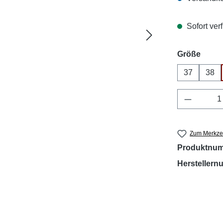
Sofort verf
ausw
Größe
37
38
Produkt 
Zum Merkzet
Produktnu
Hersteller