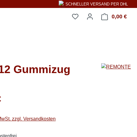
SCHNELLER VERSAND PER DHL
0,00 €
Ware
-12 Gummizug
eis:
€
 MwSt. zzgl. Versandkosten
stenfrei