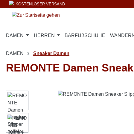
KOSTENLOSER VERSAND
m Hauptinhalt springen
Zur Suche springen
Zur Hauptnavigation springen
DAMEN
HERREN
BARFUßSCHUHE
WANDERN
DAMEN
Sneaker Damen
REMONTE Damen Sneaker
Bildergalerie überspringen