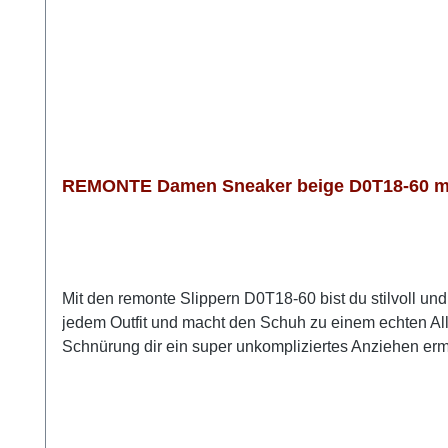
REMONTE Damen Sneaker beige D0T18-60 mit
Mit den remonte Slippern D0T18-60 bist du stilvoll u
jedem Outfit und macht den Schuh zu einem echten Al
Schnürung dir ein super unkompliziertes Anziehen ermö
federleichtes Laufgefühl. Die weiche, herausnehmbare 
genau den Raum, den deine Füße brauchen. Wenn du beq
remonte D0T18-60 genau die richtige Wahl. Look-Tipp: 
Stil und Komfort.