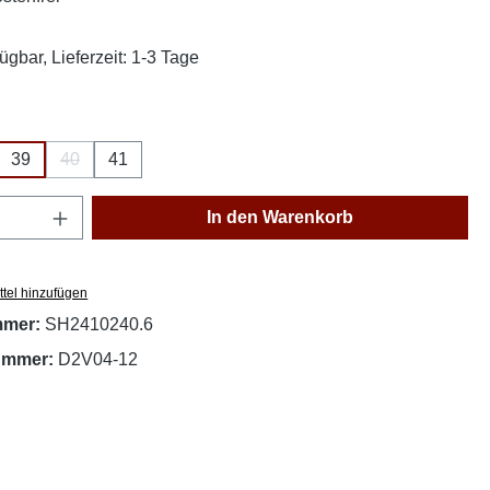
ügbar, Lieferzeit: 1-3 Tage
ählen
39
40
41
(Diese Option ist zurzeit nicht verfügbar.)
Anzahl: Gib den gewünschten Wert ein oder
In den Warenkorb
tel hinzufügen
mmer:
SH2410240.6
nummer:
D2V04-12