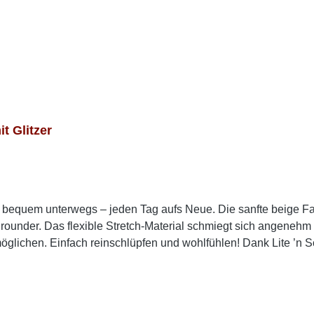
 Glitzer
nd bequem unterwegs – jeden Tag aufs Neue. Die sanfte beige F
lrounder. Das flexible Stretch-Material schmiegt sich angene
glichen. Einfach reinschlüpfen und wohlfühlen! Dank Lite ’n So
Einlegesohle sorgt zusätzlich für spürbare Entlastung – ideal f
ueme Damen Slipper in Beige suchst, die sich perfekt für Allt
Trage die Slipper zu einem luftigen Sommerkleid oder einer lo