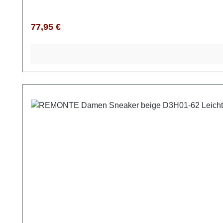
Regulärer Preis:
77,95 €