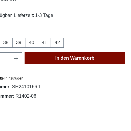
ügbar, Lieferzeit: 1-3 Tage
ählen
38
39
40
41
42
on ist zurzeit nicht verfügbar.)
Anzahl: Gib den gewünschten Wert ein oder
In den Warenkorb
tel hinzufügen
mmer:
SH2410166.1
nummer:
R1402-06