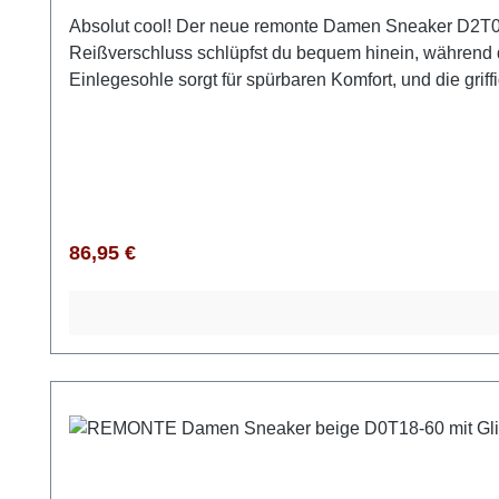
Absolut cool! Der neue remonte Damen Sneaker D2T02-
Reißverschluss schlüpfst du bequem hinein, während 
Einlegesohle sorgt für spürbaren Komfort, und die griff
langes Tragen. Mit dem warmen plüschigen Innenfutt
mm hohe Plateau-Absatz ergänzt das Design und unters
eine edle Optik. Mit diesem Modell bist du absolut tre
Regulärer Preis:
86,95 €