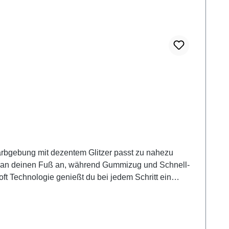
arbgebung mit dezentem Glitzer passt zu nahezu
hm an deinen Fuß an, während Gummizug und Schnell-
ft Technologie genießt du bei jedem Schritt ein
ür lange Tage. Und durch die Extraweite H hast du
ag, Freizeit und längere Strecken eignen, sind die
ckeren Jeans – so entsteht ein entspannter Look mit