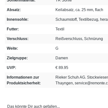
Sohlenmaterial:
TR Sohle
Absatz:
Keilabsatz, ca. 25 mm, flach
Innensohle:
Schaumstoff, Textilbezug, he
Futter:
Textil
Verschluss:
Reißverschluss, Schnürung
Weite:
G
Zielgruppe:
Damen
UVP:
€ 89.95
Informationen zur
Rieker Schuh AG. Stockwiesen
Produktsicherheit:
Thayngen, service@remonte.
Das könnte Dir auch gefallen...