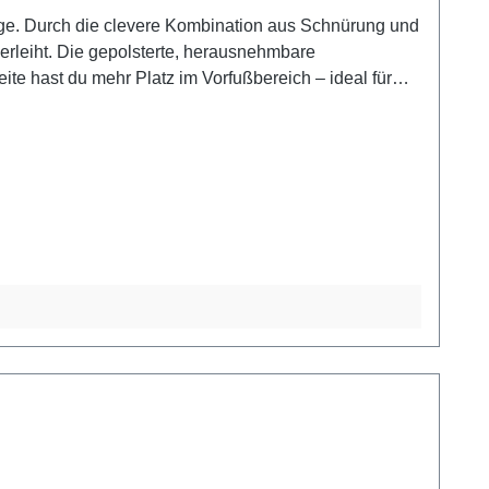
age. Durch die clevere Kombination aus Schnürung und
rleiht. Die gepolsterte, herausnehmbare
eite hast du mehr Platz im Vorfußbereich – ideal für
 auch bei Wind und Wetter trocken und warm. Der 35
ge und Akzenten in Gold (leicht glänzend) sorgt für