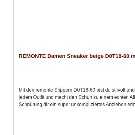
REMONTE Damen Sneaker beige D0T18-60 mit
Mit den remonte Slippern D0T18-60 bist du stilvoll u
jedem Outfit und macht den Schuh zu einem echten Al
Schnürung dir ein super unkompliziertes Anziehen ermö
federleichtes Laufgefühl. Die weiche, herausnehmbare 
genau den Raum, den deine Füße brauchen. Wenn du beq
remonte D0T18-60 genau die richtige Wahl. Look-Tipp: 
Stil und Komfort.