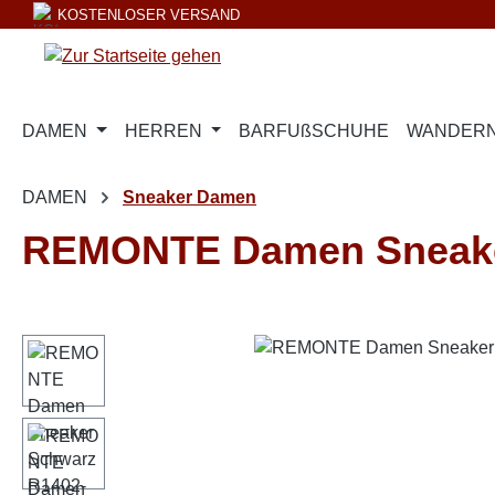
KOSTENLOSER VERSAND
m Hauptinhalt springen
Zur Suche springen
Zur Hauptnavigation springen
DAMEN
HERREN
BARFUßSCHUHE
WANDERN
DAMEN
Sneaker Damen
REMONTE Damen Sneaker
Bildergalerie überspringen