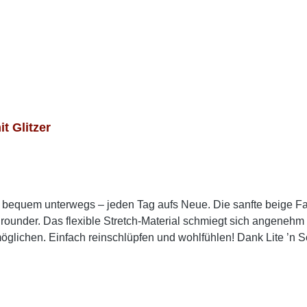
 Glitzer
nd bequem unterwegs – jeden Tag aufs Neue. Die sanfte beige F
lrounder. Das flexible Stretch-Material schmiegt sich angene
glichen. Einfach reinschlüpfen und wohlfühlen! Dank Lite ’n So
Einlegesohle sorgt zusätzlich für spürbare Entlastung – ideal f
ueme Damen Slipper in Beige suchst, die sich perfekt für Allt
Trage die Slipper zu einem luftigen Sommerkleid oder einer lo