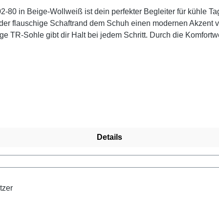
80 in Beige-Wollweiß ist dein perfekter Begleiter für kühle T
der flauschige Schaftrand dem Schuh einen modernen Akzent ve
ige TR-Sohle gibt dir Halt bei jedem Schritt. Durch die Komfortw
er und der wasserabweisenden remonteTEX-Membran bleibst du
treicht den modernen Look. Die Kombination aus Wollweiß, Bei
ndy unterwegs.
Details