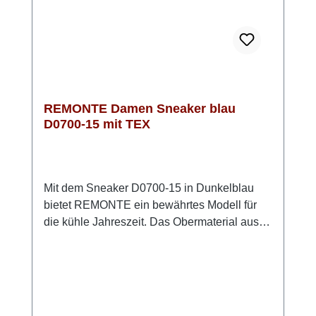
kräftigen Farben – immer ein stilvoller Auftritt.
REMONTE Damen Sneaker blau
D0700-15 mit TEX
Mit dem Sneaker D0700-15 in Dunkelblau
bietet REMONTE ein bewährtes Modell für
die kühle Jahreszeit. Das Obermaterial aus
echtem, glattem Leder mit feiner Struktur
verleiht dem Schuh eine dezente Optik und
lässt sich problemlos reinigen. Eine
integrierte Remonte-TEX-Membran schützt
vor Feuchtigkeit und macht den Schuh