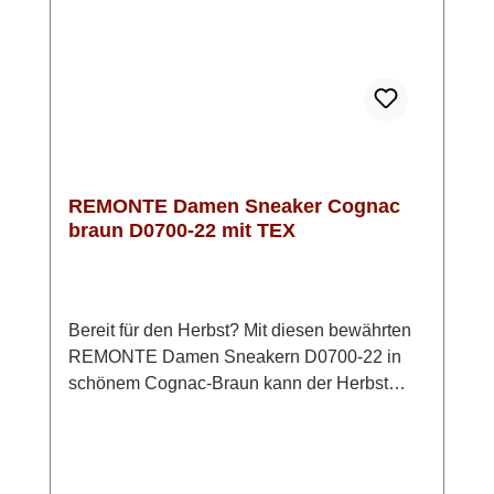
Bequemlichkeit sorgt. Mit der leichten Light-
TR-Sohle und einem ca. 35 mm hohen
Keilabsatz erhältst du zusätzlichen Komfort
bei gleichzeitig sportlich-lässigem Look. In
Blau mit tollen Details ist dieser Sneaker
vielseitig kombinierbar und passt perfekt zu
deinem Alltag.
REMONTE Damen Sneaker Cognac
braun D0700-22 mit TEX
Bereit für den Herbst? Mit diesen bewährten
REMONTE Damen Sneakern D0700-22 in
schönem Cognac-Braun kann der Herbst
kommen!Das Obermaterial ist echtes
Glattleder mit einer leichten Prägung und
etwas dunklerer Färbung an der Schuhspitze.
Unter dem Leder sorgt die Remonte TEX