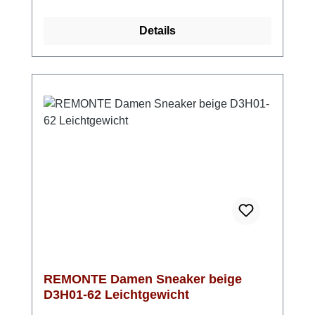
ermöglichen. Einfach reinschlüpfen und
wohlfühlen! Dank Lite ’n Soft Technologie
Details
genießt du bei jedem Schritt ein federleichtes
Laufgefühl. Die weiche, herausnehmbare
Einlegesohle sorgt zusätzlich für spürbare
Entlastung – ideal für lange Tage. Und durch
die Extraweite H hast du genau den Raum,
den deine Füße brauchen. Wenn du
bequeme Damen Slipper in Beige suchst, die
sich perfekt für Alltag, Freizeit und längere
Strecken eignen, sind die remonte D0T18-60
genau die richtige Wahl. Look-Tipp: Trage
die Slipper zu einem luftigen Sommerkleid
oder einer lockeren Jeans – so entsteht ein
entspannter Look mit Stil und Komfort.
REMONTE Damen Sneaker beige
D3H01-62 Leichtgewicht