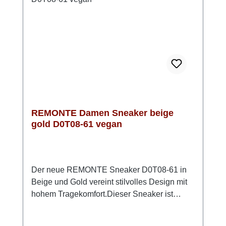
Tag genießen!Look-Tipp: Trage sie zu einer
lässigen Culotte oder Jeans mit lockerem
Shirt – so entsteht im Handumdrehen ein
entspannter, moderner Look.
REMONTE Damen Sneaker beige
gold D0T08-61 vegan
Der neue REMONTE Sneaker D0T08-61 in
Beige und Gold vereint stilvolles Design mit
hohem Tragekomfort.Dieser Sneaker ist
vollständig vegan und besteht aus einem
geschmeidigen Obermaterial, das eine