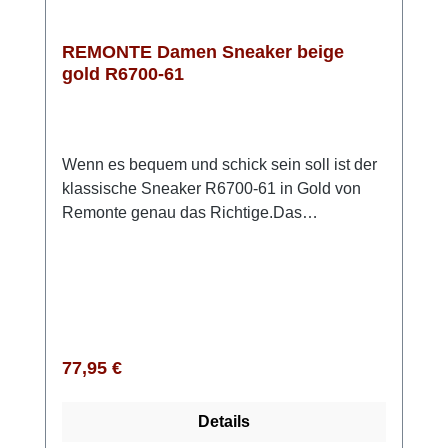
kombinieren, sondern setzt auch modische
Akzente. REMONTE vereint hier gekonnt Stil
REMONTE Damen Sneaker beige
und Funktionalität!
gold R6700-61
Wenn es bequem und schick sein soll ist der
klassische Sneaker R6700-61 in Gold von
Remonte genau das Richtige.Das
anschmiegsame Obermaterial besteht zum
Teil aus Stretch. So ist z.B. der Ballenbereich
besonders weich und macht bei leichtem
Hallux Valgus keine Probleme. Die
angenehme Schuhweite G sorgt für Platz im
Zehenbereich und zusätzlichen Komfort.Die
Regulärer Preis:
77,95 €
weiche Innensohle aus Soft Schaumstoff ist
herausnehmbar und die leichte Sohle aus
Details
Light TR federt jeden Schritt gut ab. Mit der