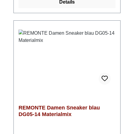
Details
bei längeren Wegen. Die leichte, flexible
Laufsohle bietet gute Dämpfung und sicheren
Halt auf verschiedenen Untergründen. Für
zusätzlichen Schutz sorgt die
wasserabweisende remonteTEX-Membran –
praktisch bei wechselhaftem Wetter. Die
Komfortweite schafft spürbar mehr Platz und
unterstützt ein angenehmes Laufgefühl. Ein
zuverlässiger Begleiter von REMONTE für
jeden Tag, der Komfort, Stil und Funktion
mühelos kombiniert.
REMONTE Damen Sneaker blau
DG05-14 Materialmix