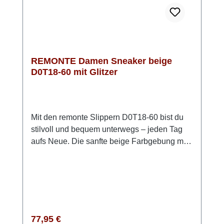
unterwegs.
REMONTE Damen Sneaker beige
D0T18-60 mit Glitzer
Mit den remonte Slippern D0T18-60 bist du
stilvoll und bequem unterwegs – jeden Tag
aufs Neue. Die sanfte beige Farbgebung mit
dezentem Glitzer passt zu nahezu jedem
Outfit und macht den Schuh zu einem echten
Allrounder. Das flexible Stretch-Material
schmiegt sich angenehm an deinen Fuß an,
während Gummizug und Schnell-Schnürung
dir ein super unkompliziertes Anziehen
Regulärer Preis:
77,95 €