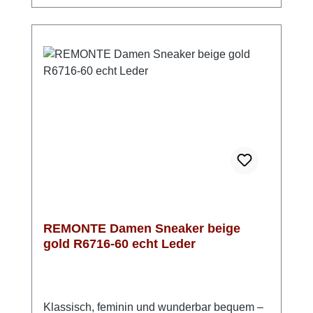
Schnürung kann der Sneaker perfekt an
Deine Füße angepasst werden und kann
anschließend einfach mit dem
Reißverschluss angezogen werden.Optisch
ist der Sneaker in Gold und Beige ein
absoluter Hingucker. Ein goldener Streifen an
der Ferse, die leicht glitzernden
Schnürsenkel und das leichte Schimmern im
Obermaterial garantieren einen glänzenden
Auftritt zu vielen Gelegenheiten.
REMONTE Damen Sneaker beige
gold R6716-60 echt Leder
Klassisch, feminin und wunderbar bequem –