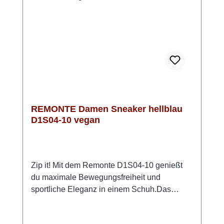
Grün ein absoluter Hingucker. Ein silberner
Streifen an der Ferse und das dezente Muster
im Obermaterial garantieren einen
glänzenden Auftritt zu vielen Gelegenheiten.
REMONTE Damen Sneaker hellblau
D1S04-10 vegan
Zip it! Mit dem Remonte D1S04-10 genießt
du maximale Bewegungsfreiheit und
sportliche Eleganz in einem Schuh.Das
flexible Stretch-Material im Ballenbereich
passt sich deinem Fuß angenehm an und