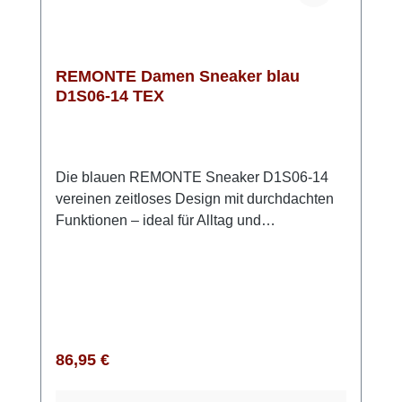
to date
REMONTE Damen Sneaker blau
D1S06-14 TEX
Die blauen REMONTE Sneaker D1S06-14
vereinen zeitloses Design mit durchdachten
Funktionen – ideal für Alltag und
Übergangszeiten. Das hochwertige Glattleder
verleiht dem Schuh einen klassischen Look,
den Du vielseitig kombinieren kannst. Dank
Schnürung und seitlichem Reißverschluss
lässt sich der Sneaker individuell anpassen
und bequem an- und ausziehen. Die
Regulärer Preis:
86,95 €
gepolsterte, herausnehmbare Einlegesohle
sorgt für angenehmen Tragekomfort – auch