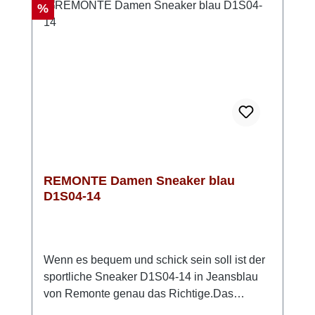
großzügigen, bequemen Sitz, der den ganzen
Rabatt
%
Tag über angenehm bleibt, ohne zu
drücken. Das weiche Microvelours-Innenfutter
trägt zu einem optimalen Fußklima bei. Ideal
für jeden Tag – sportlich, schick und
ausgesprochen bequem! Diese Sneaker
bieten den perfekten Mix aus Stil und
Komfort.
REMONTE Damen Sneaker blau
D1S04-14
Wenn es bequem und schick sein soll ist der
sportliche Sneaker D1S04-14 in Jeansblau
von Remonte genau das Richtige.Das
anschmiegsame Obermaterial besteht zum