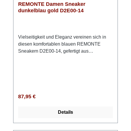
REMONTE Damen Sneaker
dunkelblau gold D2E00-14
Vielseitigkeit und Eleganz vereinen sich in
diesen komfortablen blauen REMONTE
Sneakern D2E00-14, gefertigt aus
hochwertigem Glattleder. Ihr modernes
Design kombiniert praktische Funktionalität
mit einem ansprechenden Look. Die
durchdachte Kombination aus Schnürung
und Reißverschluss ermöglicht eine
individuelle Anpassung und erleichtert das
Regulärer Preis:
87,95 €
Anziehen. Dank der fortschrittlichen Lite 'n
Soft Technologie genießt Du den Komfort
Details
einer leichten TR-Laufsohle sowie einer
gepolsterten, herausnehmbaren
Einlegesohle. Mit der Komfortweite G bieten