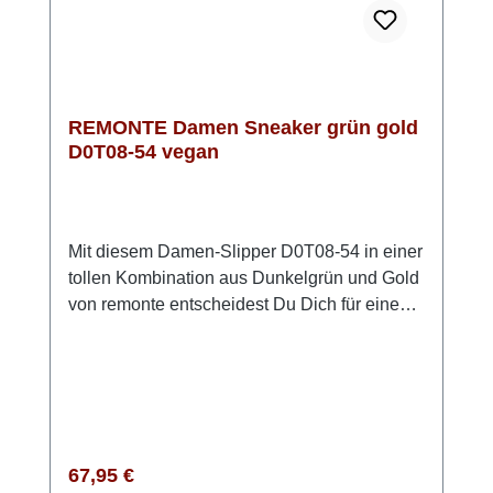
REMONTE Damen Sneaker grün gold
D0T08-54 vegan
Mit diesem Damen-Slipper D0T08-54 in einer
tollen Kombination aus Dunkelgrün und Gold
von remonte entscheidest Du Dich für einen
zuverlässigen Begleiter, der Komfort und
Funktion auf angenehme Weise
verbindet.Das Obermaterial aus
pflegeleichtem Kunstleder und das
atmungsaktive Textilfutter sorgen für ein
angenehmes Tragegefühl – auch an langen
Regulärer Preis:
67,95 €
Tagen. Die weiche, herausnehmbare