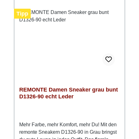
diese Schuhe ausreichend Platz für Deine
Füße und sorgen für ein angenehmes
Tipp
Tragegefühl. Das atmungsaktive Innenfutter
aus leichtem Microvelour trägt zusätzlich zu
einem optimalen Fußklima bei. Optisch
setzen die Sneaker Akzente: Die edle
Prägung im Leder und das stilvolle
Dunkelblau, kombiniert mit goldenen Details,
schaffen eine zeitlose und elegante
Ausstrahlung, die sowohl im Alltag als auch
bei festlicheren Anlässen überzeugt.
REMONTE Damen Sneaker grau bunt
D1326-90 echt Leder
Mehr Farbe, mehr Komfort, mehr Du! Mit den
remonte Sneakern D1326-90 in Grau bringst