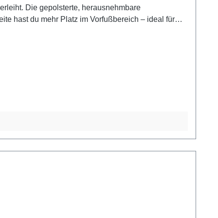
rleiht. Die gepolsterte, herausnehmbare
eite hast du mehr Platz im Vorfußbereich – ideal für
 auch bei Wind und Wetter trocken und warm. Der 35
ge und Akzenten in Gold (leicht glänzend) sorgt für