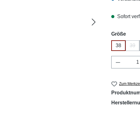
Sofort verf
ausw
Größe
38
39
(Die
Produkt 
Zum Merkzet
Produktnu
Hersteller