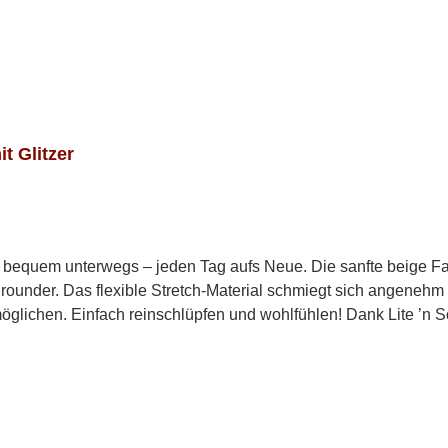
 Glitzer
nd bequem unterwegs – jeden Tag aufs Neue. Die sanfte beige F
lrounder. Das flexible Stretch-Material schmiegt sich angene
glichen. Einfach reinschlüpfen und wohlfühlen! Dank Lite ’n So
Einlegesohle sorgt zusätzlich für spürbare Entlastung – ideal f
ueme Damen Slipper in Beige suchst, die sich perfekt für Allt
Trage die Slipper zu einem luftigen Sommerkleid oder einer lo