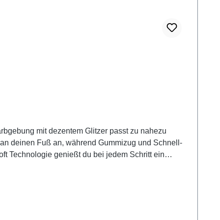
arbgebung mit dezentem Glitzer passt zu nahezu
hm an deinen Fuß an, während Gummizug und Schnell-
ft Technologie genießt du bei jedem Schritt ein
ür lange Tage. Und durch die Extraweite H hast du
ag, Freizeit und längere Strecken eignen, sind die
ckeren Jeans – so entsteht ein entspannter Look mit