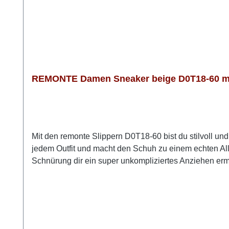
REMONTE Damen Sneaker beige D0T18-60 mit
Mit den remonte Slippern D0T18-60 bist du stilvoll u
jedem Outfit und macht den Schuh zu einem echten Al
Schnürung dir ein super unkompliziertes Anziehen ermö
federleichtes Laufgefühl. Die weiche, herausnehmbare 
genau den Raum, den deine Füße brauchen. Wenn du beq
remonte D0T18-60 genau die richtige Wahl. Look-Tipp: 
Stil und Komfort.