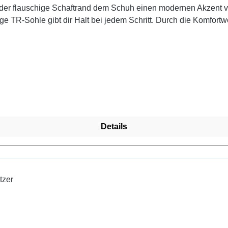
der flauschige Schaftrand dem Schuh einen modernen Akzent ve
ige TR-Sohle gibt dir Halt bei jedem Schritt. Durch die Komfortw
er und der wasserabweisenden remonteTEX-Membran bleibst du
treicht den modernen Look. Die Kombination aus Wollweiß, Bei
ndy unterwegs.
Details