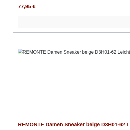
Regulärer Preis:
77,95 €
REMONTE Damen Sneaker beige D3H01-62 Le