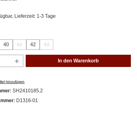
ügbar, Lieferzeit: 1-3 Tage
ählen
40
41
42
43
se Option ist zurzeit nicht verfügbar.)
(Diese Option ist zurzeit nicht verfügbar.)
(Diese Option ist zurzeit nicht verfügbar.)
Anzahl: Gib den gewünschten Wert ein oder
In den Warenkorb
tel hinzufügen
mmer:
SH2410185.2
nummer:
D1316-01