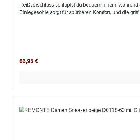
Reißverschluss schlüpfst du bequem hinein, während 
Einlegesohle sorgt für spürbaren Komfort, und die griff
langes Tragen. Mit dem warmen plüschigen Innenfutt
mm hohe Plateau-Absatz ergänzt das Design und unters
eine edle Optik. Mit diesem Modell bist du absolut tre
Regulärer Preis:
86,95 €