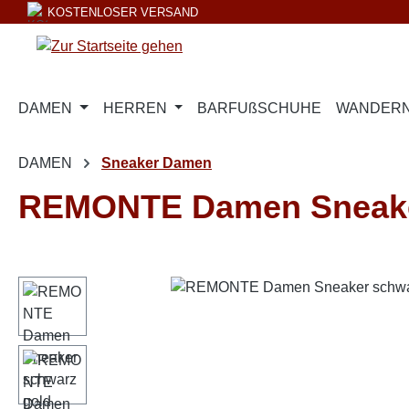
KOSTENLOSER VERSAND
m Hauptinhalt springen
Zur Suche springen
Zur Hauptnavigation springen
DAMEN
HERREN
BARFUßSCHUHE
WANDERN
DAMEN
Sneaker Damen
REMONTE Damen Sneaker
Bildergalerie überspringen