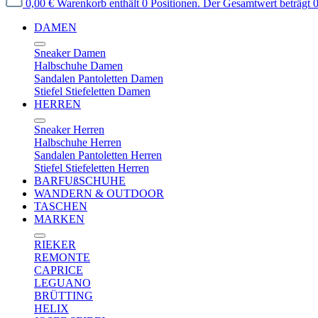
0,00 €
Warenkorb enthält 0 Positionen. Der Gesamtwert beträgt 0
DAMEN
Sneaker Damen
Halbschuhe Damen
Sandalen Pantoletten Damen
Stiefel Stiefeletten Damen
HERREN
Sneaker Herren
Halbschuhe Herren
Sandalen Pantoletten Herren
Stiefel Stiefeletten Herren
BARFUßSCHUHE
WANDERN & OUTDOOR
TASCHEN
MARKEN
RIEKER
REMONTE
CAPRICE
LEGUANO
BRÜTTING
HELIX