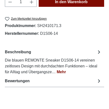
Produkt Anzahl: Gib den gewünschten Wert e
In den Warenkorb
Zum Merkzettel hinzufügen
Produktnummer:
SH2410171.3
Herstellernummer:
D1S06-14
Beschreibung
Die blauen REMONTE Sneaker D1S06-14 vereinen
zeitloses Design mit durchdachten Funktionen – ideal
für Alltag und Übergangsze…
Mehr
Bewertungen