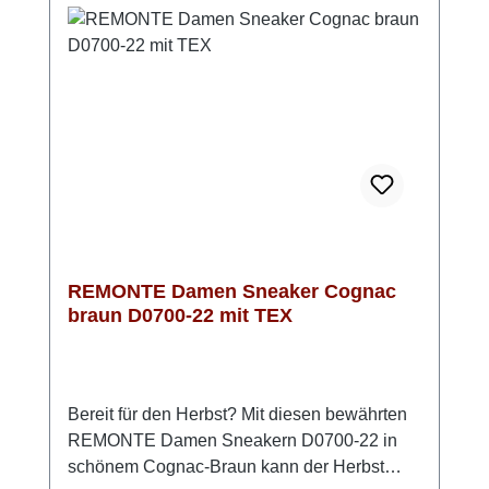
Komfortweite G – G ½ genießt du mehr
Bewegungsfreiheit im Vorfußbereich, was
besonders bei längeren Wegen für
Bequemlichkeit sorgt. Mit der leichten Light-
TR-Sohle und einem ca. 35 mm hohen
Keilabsatz erhältst du zusätzlichen Komfort
bei gleichzeitig sportlich-lässigem Look. In
Blau mit tollen Details ist dieser Sneaker
vielseitig kombinierbar und passt perfekt zu
deinem Alltag.
REMONTE Damen Sneaker Cognac
braun D0700-22 mit TEX
Bereit für den Herbst? Mit diesen bewährten
REMONTE Damen Sneakern D0700-22 in
schönem Cognac-Braun kann der Herbst