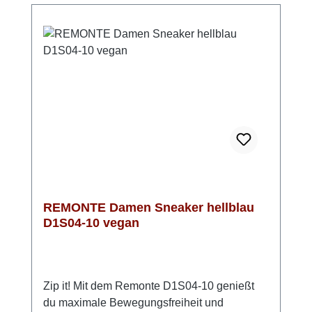
angepasst werden und anschließend kannst
Du ihn einfach mit dem Reißverschluss
anziehen.Optisch ist der Sneaker in hellem
Grün ein absoluter Hingucker. Ein silberner
Streifen an der Ferse und das dezente Muster
im Obermaterial garantieren einen
glänzenden Auftritt zu vielen Gelegenheiten.
REMONTE Damen Sneaker hellblau
D1S04-10 vegan
Zip it! Mit dem Remonte D1S04-10 genießt
du maximale Bewegungsfreiheit und