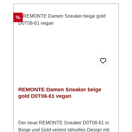
Und das Beste: Dieser Sneaker ist komplett
vegan – so kannst du dich nicht nur gut
fühlen, sondern auch bewusst entscheiden.
Rabatt
%
Einfach reinschlüpfen, wohlfühlen und deinen
Tag genießen!Look-Tipp: Trage sie zu einer
lässigen Culotte oder Jeans mit lockerem
Shirt – so entsteht im Handumdrehen ein
entspannter, moderner Look.
REMONTE Damen Sneaker beige
gold D0T08-61 vegan
Der neue REMONTE Sneaker D0T08-61 in
Beige und Gold vereint stilvolles Design mit