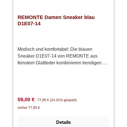
REMONTE Damen Sneaker blau
D1E07-14
Modisch und komfortabel: Die blauen
Sneaker D1E07-14 von REMONTE aus
feinstem Glattleder kombinieren trendigen Stil
mit praktischer Funktionalität. Dank der
Schnürung können die Schuhe perfekt
angepasst werden, wobei der eingezogene
blaue Gummizug das Modell fast wie einen
Slipper wirken lässt. Zusätzlich sind weiße
Verkaufspreis:
Regulärer Preis:
59,00 €
77,95 €
(24.31% gespart)
Schnürsenkel zum Binden im Lieferumfang
vorher 77,95 €
enthalten, für diejenigen, die eine traditionelle
Schnürung bevorzugen. Die REMONTE Lite
Details
'n Soft Technologie sowie die gepolsterte,