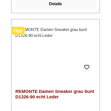
Details
einer leichten TR-Laufsohle sowie einer
gepolsterten, herausnehmbaren
Einlegesohle. Mit der Komfortweite G bieten
diese Schuhe ausreichend Platz für Deine
Füße und sorgen für ein angenehmes
Tipp
Tragegefühl. Das atmungsaktive Innenfutter
aus leichtem Microvelour trägt zusätzlich zu
einem optimalen Fußklima bei. Optisch
setzen die Sneaker Akzente: Die edle
Prägung im Leder und das stilvolle
Dunkelblau, kombiniert mit goldenen Details,
schaffen eine zeitlose und elegante
Ausstrahlung, die sowohl im Alltag als auch
bei festlicheren Anlässen überzeugt.
REMONTE Damen Sneaker grau bunt
D1326-90 echt Leder