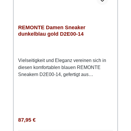
REMONTE Damen Sneaker
dunkelblau gold D2E00-14
Vielseitigkeit und Eleganz vereinen sich in
diesen komfortablen blauen REMONTE
Sneakern D2E00-14, gefertigt aus
hochwertigem Glattleder. Ihr modernes
Design kombiniert praktische Funktionalität
mit einem ansprechenden Look. Die
durchdachte Kombination aus Schnürung
und Reißverschluss ermöglicht eine
individuelle Anpassung und erleichtert das
Regulärer Preis:
87,95 €
Anziehen. Dank der fortschrittlichen Lite 'n
Soft Technologie genießt Du den Komfort