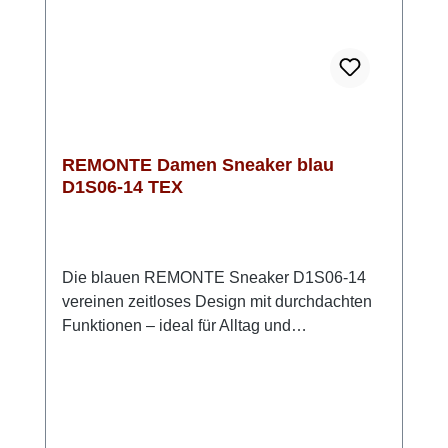
Jeansblau ein absoluter Hingucker und passt
zu vielen Outfits. Mit der innovativen Sohle
und den sportlichen Streifen bist Du immer up
to date
REMONTE Damen Sneaker blau
D1S06-14 TEX
Die blauen REMONTE Sneaker D1S06-14
vereinen zeitloses Design mit durchdachten
Funktionen – ideal für Alltag und
Übergangszeiten. Das hochwertige Glattleder
verleiht dem Schuh einen klassischen Look,
den Du vielseitig kombinieren kannst. Dank
Schnürung und seitlichem Reißverschluss
lässt sich der Sneaker individuell anpassen