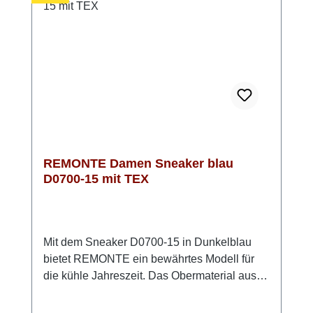
angenehmes Klima im Schuh. Ein Sneaker,
der Komfort und Stil perfekt verbindet. Look-
Tipp: Kombiniere ihn mit hellen Naturtönen
oder setze ihn als ruhigen Gegenpol zu
kräftigen Farben – immer ein stilvoller Auftritt.
REMONTE Damen Sneaker blau
D0700-15 mit TEX
Mit dem Sneaker D0700-15 in Dunkelblau
bietet REMONTE ein bewährtes Modell für
die kühle Jahreszeit. Das Obermaterial aus
echtem, glattem Leder mit feiner Struktur
verleiht dem Schuh eine dezente Optik und