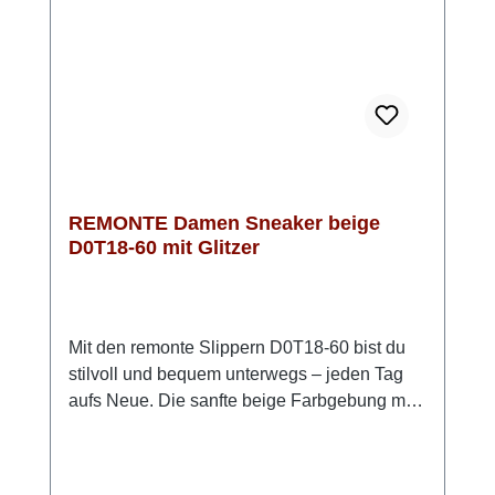
Wollweiß, Beige und Akzenten in Gold (leicht
glänzend) sorgt für eine edle Optik. Mit
diesem Modell bist du absolut trendy
unterwegs.
REMONTE Damen Sneaker beige
D0T18-60 mit Glitzer
Mit den remonte Slippern D0T18-60 bist du
stilvoll und bequem unterwegs – jeden Tag
aufs Neue. Die sanfte beige Farbgebung mit
dezentem Glitzer passt zu nahezu jedem
Outfit und macht den Schuh zu einem echten
Allrounder. Das flexible Stretch-Material