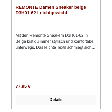
REMONTE Damen Sneaker beige
D3H01-62 Leichtgewicht
Mit den Remonte Sneakern D3H01-62 in
Beige bist du immer stylisch und komfortabel
unterwegs. Das leichte Textil schmiegt sich
angenehm an deinen Fuß an, während dir die
Extraweite H genau den Freiraum gibt, den
du im Alltag brauchst. Dank der Schnürung
sitzt der Sneaker perfekt – egal, ob du durch
die Stadt schlenderst, unterwegs bist oder
einfach einen aktiven Tag genießt. Die
Regulärer Preis:
77,95 €
ultraleichte Light TR Sohle sorgt dafür, dass
sich jeder Schritt angenehm leicht anfühlt,
Details
während die weiche, herausnehmbare
Einlegesohle zusätzlichen Komfort bietet.