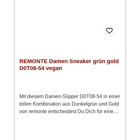
schlichten Outfits – der Sneaker setzt
automatisch ein modisches Highlight.
REMONTE Damen Sneaker grün gold
D0T08-54 vegan
Mit diesem Damen-Slipper D0T08-54 in einer
tollen Kombination aus Dunkelgrün und Gold
von remonte entscheidest Du Dich für einen
zuverlässigen Begleiter, der Komfort und
Funktion auf angenehme Weise
verbindet.Das Obermaterial aus