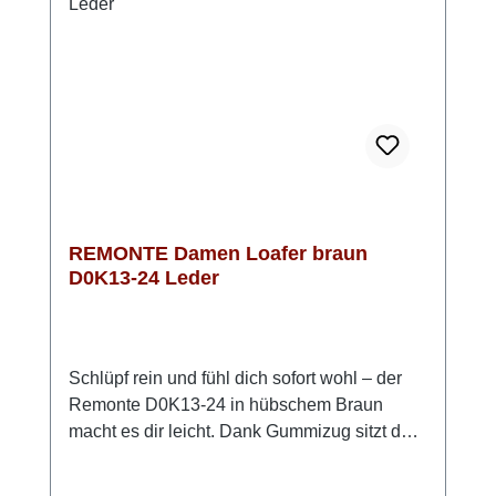
Alltag mühelos an und bleibt dabei stilvoll
und zurückhaltend. Look-Tipp: Kombiniere
ihn mit einer schmalen Jeans oder einer
eleganten Stoffhose – unkompliziert, modern
und bequem.
REMONTE Damen Loafer braun
D0K13-24 Leder
Schlüpf rein und fühl dich sofort wohl – der
Remonte D0K13-24 in hübschem Braun
macht es dir leicht. Dank Gummizug sitzt der
Loafer bequem am Fuß und lässt sich ganz
unkompliziert an- und ausziehen. Die weiche,