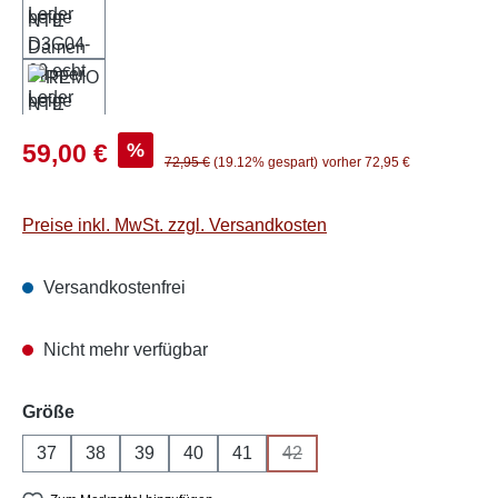
Verkaufspreis:
%
59,00 €
Regulärer Preis:
72,95 €
(19.12% gespart)
vorher 72,95 €
Preise inkl. MwSt. zzgl. Versandkosten
Versandkostenfrei
Nicht mehr verfügbar
auswählen
Größe
37
38
39
40
41
42
(Diese Option ist zurzeit nicht