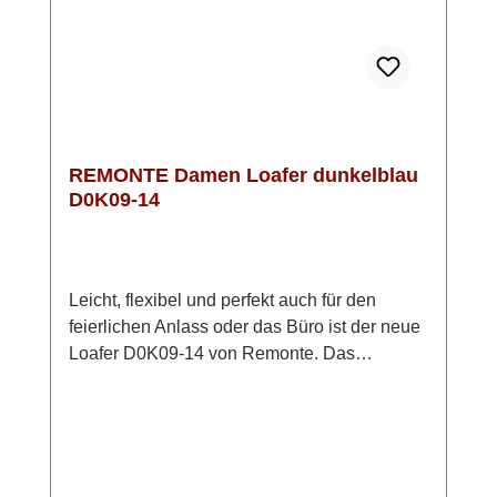
REMONTE Damen Loafer dunkelblau
D0K09-14
Leicht, flexibel und perfekt auch für den
feierlichen Anlass oder das Büro ist der neue
Loafer D0K09-14 von Remonte. Das
Obermaterial ist anschmiegsames glattes
Leder und das Innenfutter besteht aus
weichem Microvelour. Die weiche Innensohle
aus Schaumstoff ist mit Leder bezogen und
herausnehmbar. Die biegsame TR Sohle hat