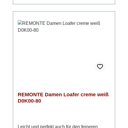
Microvelourfutter, das für ein frisches
Tragegefühl sorgt. Ob im Büro, beim
Stadtbummel oder auf Reisen – dieser Loafer
begleitet dich komfortabel durch den
Tag. Look-Tipp: Kombiniere ihn mit Jeans für
einen entspannten Look oder elegant mit
Stoffhose für einen stilvollen Auftritt.
REMONTE Damen Loafer creme weiß
D0K00-80
Leicht und perfekt auch für den feineren