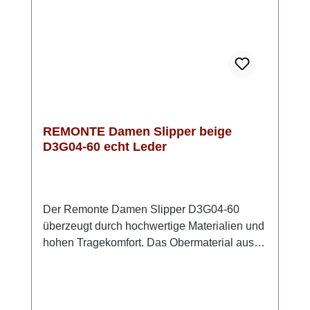
monochromen Outfits oder klassischen
Business-Looks aus.
REMONTE Damen Slipper beige
D3G04-60 echt Leder
Der Remonte Damen Slipper D3G04-60
überzeugt durch hochwertige Materialien und
hohen Tragekomfort. Das Obermaterial aus
beigem Glattleder sorgt für eine zeitlose,
vielseitig kombinierbare Optik. Dekorative
Zierlochungen unterstreichen das modische
Design. Ein elastischer Gummizug ermöglicht