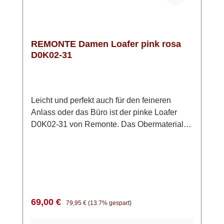
REMONTE Damen Loafer pink rosa
D0K02-31
Leicht und perfekt auch für den feineren
Anlass oder das Büro ist der pinke Loafer
D0K02-31 von Remonte. Das Obermaterial
ist echtes anschmiegsames Rauleder. Die
weiche Innensohle aus Schaumstoff ist mit
Leder bezogen und zudem für eigene
Einlagen herausnehmbar. Die flexible TR
Sohle hat einen kleinen Absatz und wirkt
damit chic und elegant. Der Loafer hat eine
Verkaufspreis:
Regulärer Preis:
69,00 €
79,95 €
(13.7% gespart)
sehr bequeme Passform.Das auffallende
Pink und der dezente Querriegel runden das