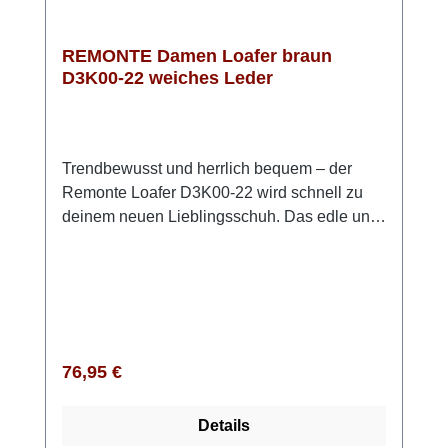
REMONTE Damen Loafer braun
D3K00-22 weiches Leder
Trendbewusst und herrlich bequem – der
Remonte Loafer D3K00-22 wird schnell zu
deinem neuen Lieblingsschuh. Das edle und
sehr weiche Rauleder in Braun verleiht
deinem Outfit eine warme, stilvolle
Note. Einfach hineinschlüpfen und losgehen:
Ganz ohne Verschluss sitzt der Schuh
angenehm am Fuß. Die flexible TR-Sohle
sorgt für sicheren Halt, während die weich
Regulärer Preis:
76,95 €
gepolsterte, herausnehmbare Einlegesohle
jeden Schritt sanft abfedert. Besonders
Details
angenehm ist auch das atmungsaktive