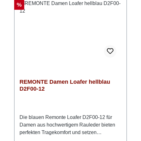
Innenfütterung garantiert langanhaltenden
Rabatt
%
Tragekomfort – ideal für ausgedehnte
Spaziergänge!
REMONTE Damen Loafer hellblau
D2F00-12
Die blauen Remonte Loafer D2F00-12 für
Damen aus hochwertigem Rauleder bieten
perfekten Tragekomfort und setzen
gleichzeitig modische Akzente. Dank des