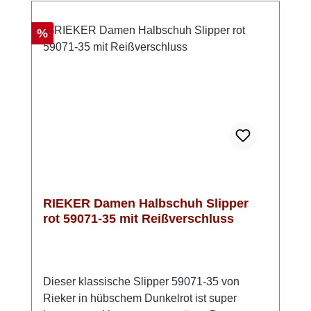
Tage, an denen Komfort an erster Stelle steht.
Ein Schuh mit echtem Lieblingsschuh-
Rabatt
%
Potenzial. Look-Tipp: Besonders schön zu
hellen Denim-Looks oder als edler Akzent zu
schlichten Outfits.
RIEKER Damen Halbschuh Slipper
rot 59071-35 mit Reißverschluss
Dieser klassische Slipper 59071-35 von
Rieker in hübschem Dunkelrot ist super