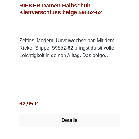
RIEKER Damen Halbschuh
Klettverschluss beige 59552-62
Zeitlos. Modern. Unverwechselbar. Mit dem
Rieker Slipper 59552-62 bringst du stilvolle
Leichtigkeit in deinen Alltag. Das beige
Obermaterial mit metallischem Schimmer
verleiht deinem Look das gewisse Etwas.
Dank des praktischen Klettverschlusses
schlüpfst du bequem hinein und passt den
Schuh optimal an deinen Fuß an. Die
ultraleichte, griffige Sohle mit leichter
Regulärer Preis:
62,95 €
Erhöhung schenkt dir ein sicheres Laufgefühl,
während das extraweiche, herausnehmbare
Details
Fußbett jeden Schritt angenehm dämpft.
Durch die Extraweite H genießt du
zusätzlichen Freiraum – perfekt für lange