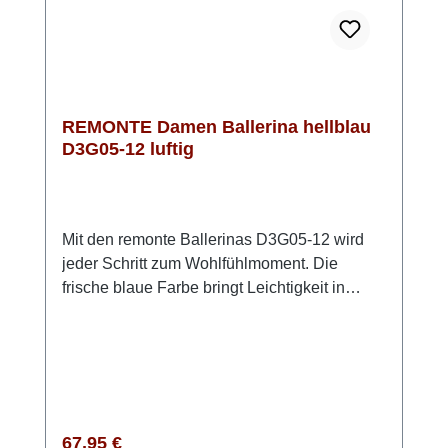
Alltagslooks oder modern kombiniert mit
Blazer und Jeans.
REMONTE Damen Ballerina hellblau
D3G05-12 luftig
Mit den remonte Ballerinas D3G05-12 wird
jeder Schritt zum Wohlfühlmoment. Die
frische blaue Farbe bringt Leichtigkeit in
deinen Look, während das flexible Stretch-
Material sich perfekt an deinen Fuß
anschmiegt. Dank Klettverschluss bist du im
Handumdrehen startklar – einfach
hineinschlüpfen und los geht’s. Die
federleichte EVA Sohle in Kombination mit
Regulärer Preis:
67,95 €