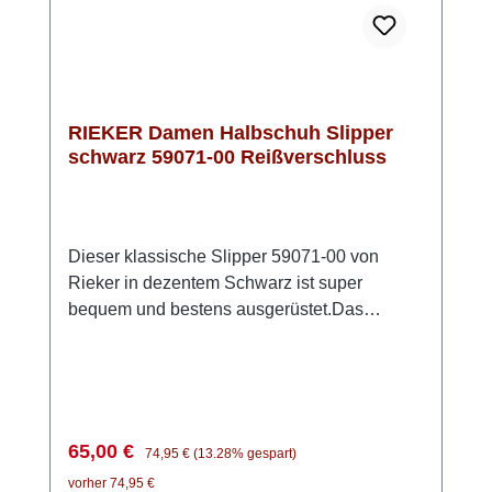
RIEKER Damen Halbschuh Slipper
schwarz 59071-00 Reißverschluss
Dieser klassische Slipper 59071-00 von
Rieker in dezentem Schwarz ist super
bequem und bestens ausgerüstet.Das
Obermaterial ist echtes Rauleder. Als
Besonderheit ist unter dem Leder eine TEX
Membran verarbeitet, die den Schuh wasser-
und winddicht macht. Die flexible Sohle und
die weiche herausnehmbare Einlage aus
Verkaufspreis:
Regulärer Preis:
65,00 €
74,95 €
(13.28% gespart)
Schaumstoff lassen Dich wie auf Wolken
vorher 74,95 €