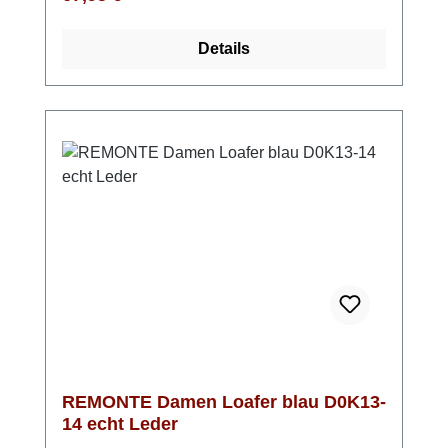
der weichen, herausnehmbaren Einlegesohle
sorgt dafür, dass du dich den ganzen Tag
Details
über bequem und unbeschwert bewegen
kannst. Die Komfortweite G gibt dir genau
den Freiraum, den du brauchst – ideal für
lange Tage, an denen du viel unterwegs bist.
Egal ob Alltag, Stadtbummel oder Reise –
diese Ballerinas machen alles mit. Wenn du
leichte und bequeme Damen Ballerinas in
Blau suchst, die sich ideal für Alltag, Freizeit
und längere Strecken eignen, sind die
remonte D3G05-12 die perfekte Wahl. Look-
Tipp: Perfekt zu Sommerkleidern oder
Cropped Jeans – so entsteht ein frischer,
unkomplizierter Look mit maximalem Komfort.
REMONTE Damen Loafer blau D0K13-
14 echt Leder