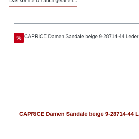
Das könnte Dir auch gefallen...
Produktgalerie überspringen
Rabatt
%
CAPRICE Damen Sandale beige 9-28714-44 Le