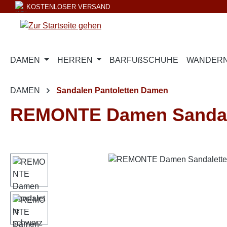
KOSTENLOSER VERSAND
m Hauptinhalt springen
Zur Suche springen
Zur Hauptnavigation springen
DAMEN
HERREN
BARFUßSCHUHE
WANDERN
DAMEN
Sandalen Pantoletten Damen
REMONTE Damen Sandale
Bildergalerie überspringen