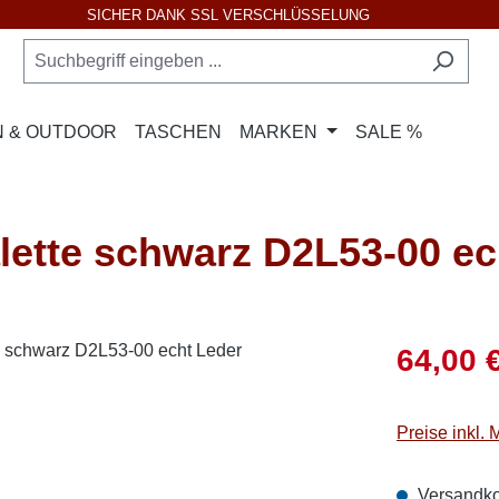
SICHER DANK SSL VERSCHLÜSSELUNG
 & OUTDOOR
TASCHEN
MARKEN
SALE %
tte schwarz D2L53-00 ec
Verkaufsprei
64,00 
Preise inkl.
Versandko