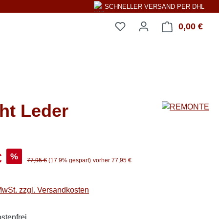
SCHNELLER VERSAND PER DHL
0,00 €
Ware
ht Leder
s:
€
%
Regulärer Preis:
77,95 €
(17.9% gespart)
vorher 77,95 €
 MwSt. zzgl. Versandkosten
stenfrei