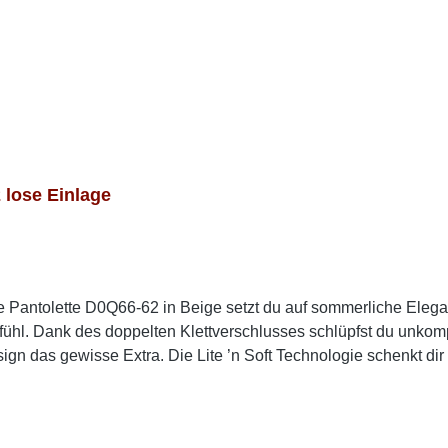
lose Einlage
te Pantolette D0Q66-62 in Beige setzt du auf sommerliche El
ühl. Dank des doppelten Klettverschlusses schlüpfst du unkompl
gn das gewisse Extra. Die Lite ’n Soft Technologie schenkt dir 
ar leichtes Laufgefühl. Mit dem femininen Keilabsatz genießt 
t für warme Tage. Look-Tipp: Perfekt zu Sommerkleidern, Culot