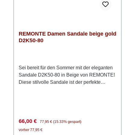
rundet jedes Outfit perfekt ab. Genieße den
Sommer in diesen vielseitigen Pantoletten
von REMONTE – der ideale Begleiter für
jeden Tag!
REMONTE Damen Sandale beige gold
D2K50-80
Sei bereit für den Sommer mit der eleganten
Sandale D2K50-80 in Beige von REMONTE!
Diese stilvolle Sandale ist der perfekte
Begleiter für warme Tage. Das Obermaterial
besteht aus hochwertigem, anschmiegsamem
Glattleder, während die Innenseite mit
weichem Microvelour ausgestattet ist, was für
ein angenehmes Tragegefühl sorgt. Dank der
Verkaufspreis:
Regulärer Preis:
66,00 €
77,95 €
(15.33% gespart)
praktischen Klettverschlüsse lassen sich die
vorher 77,95 €
beiden vorderen Riemen individuell