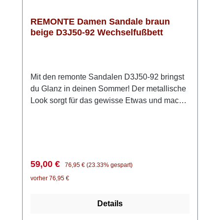
REMONTE Damen Sandale braun
beige D3J50-92 Wechselfußbett
Mit den remonte Sandalen D3J50-92 bringst
du Glanz in deinen Sommer! Der metallische
Look sorgt für das gewisse Etwas und macht
jedes Outfit ein bisschen besonderer. Dank
der praktischen Klettverschlüsse kannst du
die Sandalen ganz einfach anpassen und bist
im Handumdrehen startklar. Die ultraleichte
Sohle und die weiche Einlegesohle sorgen
Verkaufspreis:
Regulärer Preis:
59,00 €
76,95 €
(23.33% gespart)
dafür, dass du dich den ganzen Tag über
vorher 76,95 €
wohlfühlst – egal, wohin dich dein Tag führt.
Obendrein ist die Innensohle herausnehmbar.
Details
Ob beim Stadtbummel, im Urlaub oder bei
sommerlichen Events: Diese Sandalen bieten