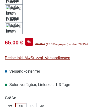
Verkaufspreis:
%
65,00 €
Regulärer Preis:
76,95 €
(15.53% gespart)
vorher 76,95 €
Preise inkl. MwSt. zzgl. Versandkosten
Versandkostenfrei
Sofort verfügbar, Lieferzeit: 1-3 Tage
auswählen
Größe
37
38
39
40