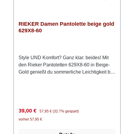
RIEKER Damen Pantolette beige gold
629X8-60
Style UND Komfort? Ganz klar: beides! Mit
den Rieker Pantoletten 629X8-60 in Beige-
Gold genießt du sommerliche Leichtigkeit bei
jedem Schritt. Einfach hineinschlüpfen und
losgehen – unkomplizierter geht es kaum. Die
modischen Flechtelemente verleihen deinem
Outfit das gewisse Etwas, während die
flexible Anflechter-Machart für Beweglichkeit
Verkaufspreis:
Regulärer Preis:
39,00 €
57,95 €
(32.7% gespart)
sorgt. Die leichte Keilsohle dämpft angenehm
vorher 57,95 €
und schenkt dir ein entspanntes Laufgefühl –
selbst an langen Sommertagen. Dank der