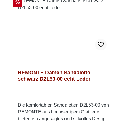
markante Schnalle verleihen der Sandale
Rabatt
%
einen modernen Look. Mit der Remonte
Lite'n'Soft-Technologie genießen Sie
Flexibilität und Leichtigkeit bei jedem
Schritt. Diese Sandale ist die perfekte Wahl
für stilvolle Sommeroutfits und für jeden Tag -
Style und Komfort von REMONTE
REMONTE Damen Sandalette
schwarz D2L53-00 echt Leder
Die komfortablen Sandaletten D2L53-00 von
REMONTE aus hochwertigem Glattleder
bieten ein angesagtes und stilvolles Design
und höchsten Komfort.Die praktischen