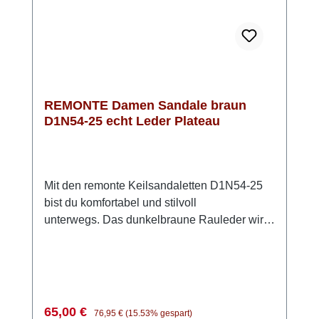
stilvoll.
REMONTE Damen Sandale braun
D1N54-25 echt Leder Plateau
Mit den remonte Keilsandaletten D1N54-25
bist du komfortabel und stilvoll
unterwegs. Das dunkelbraune Rauleder wirkt
zeitlos und lässt sich vielseitig kombinieren –
ein echter Allrounder für warme Tage. Die
zwei Klettverschlüsse sorgen dafür, dass du
die Sandalen schnell anziehen und perfekt
an deinen Fuß anpassen kannst. Besonders
Verkaufspreis:
Regulärer Preis:
65,00 €
76,95 €
(15.53% gespart)