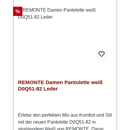
Technologie. So genießt du bei jedem Schritt
ein leichtes und komfortables Laufgefühl. Das
Rabatt
%
atmungsaktive Microvelourfutter sorgt
außerdem für ein angenehmes
Fußklima. Look-Tipp: Besonders schön
wirken die Pantoletten zu einem luftigen
Sommerkleid oder zu einer Leinenhose mit
lockerem Top.
REMONTE Damen Pantolette weiß
D0Q51-82 Leder
Erlebe den perfekten Mix aus Komfort und Stil
mit der neuen Pantolette D0Q51-82 in
strahlendem Weiß von REMONTE. Diese