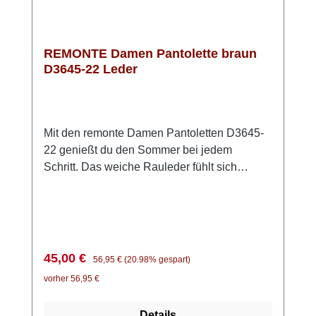
REMONTE Damen Pantolette braun
D3645-22 Leder
Mit den remonte Damen Pantoletten D3645-
22 genießt du den Sommer bei jedem
Schritt. Das weiche Rauleder fühlt sich
angenehm an und sorgt für ein natürliches
Fußklima – perfekt für warme Tage. Einfach
hineinschlüpfen und los geht’s: Der kleine
seitliche Gummizug macht das Anziehen
besonders unkompliziert und sorgt für einen
Verkaufspreis:
Regulärer Preis:
45,00 €
56,95 €
(20.98% gespart)
guten Sitz. Die weiche Innensohle passt sich
vorher 56,95 €
deinem Fuß an und schenkt dir ein
komfortables Laufgefühl – auch wenn du
Details