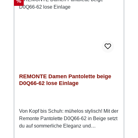
Rabatt
%
deine Füße auch nach vielen Schritten
entspannt bleiben. Look-Tipp: Kombiniere sie
zu luftigen Sommeroutfits – sie passt
genauso gut zu Jeans wie zu femininen
Kleidern.
REMONTE Damen Pantolette beige
D0Q66-62 lose Einlage
Von Kopf bis Schuh: mühelos stylisch! Mit der
Remonte Pantolette D0Q66-62 in Beige setzt
du auf sommerliche Eleganz und
angenehmen Komfort. Das weiche Rauleder