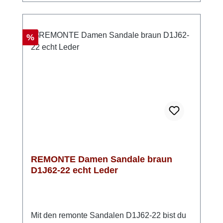
dir Komfort, Leichtigkeit und einen modischen
Auftritt in einem. Perfekt, wenn du bequeme
Damen Riemchensandalen mit Stil
Rabatt
%
suchst. Look-Tipp: Kombiniere sie mit einem
luftigen Kleid oder einer Stoffhose – so
entsteht ein moderner, sommerlicher Look mit
einem Hauch Eleganz.
REMONTE Damen Sandale braun
D1J62-22 echt Leder
Mit den remonte Sandalen D1J62-22 bist du