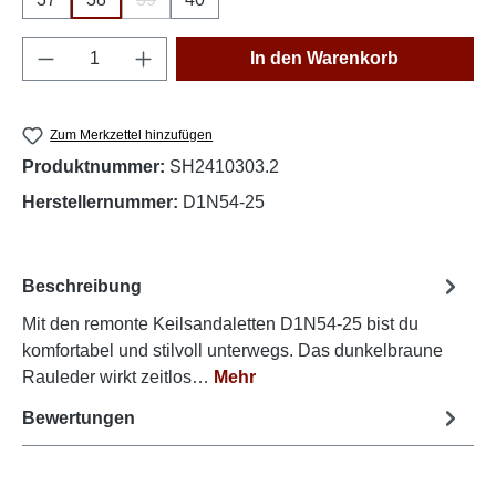
(Diese Option ist zurzeit nicht verfügbar.)
Produkt Anzahl: Gib den gewünschten Wert e
In den Warenkorb
Zum Merkzettel hinzufügen
Produktnummer:
SH2410303.2
Herstellernummer:
D1N54-25
Beschreibung
Mit den remonte Keilsandaletten D1N54-25 bist du
komfortabel und stilvoll unterwegs. Das dunkelbraune
Rauleder wirkt zeitlos…
Mehr
Bewertungen