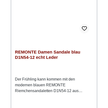
du hier genau richtig. Look-Tipp: Trage sie zu
Jeansshorts und Top oder kombiniere sie mit
einem Sommerkleid – so entsteht ein
unkomplizierter, moderner Look.
REMONTE Damen Sandale blau
D1N54-12 echt Leder
Der Frühling kann kommen mit den
modernen blauen REMONTE
Riemchensandaletten D1N54-12 aus
hochwertigem Rauleder. Mit den beiden
praktischen Klettverschlüssen lassen sich