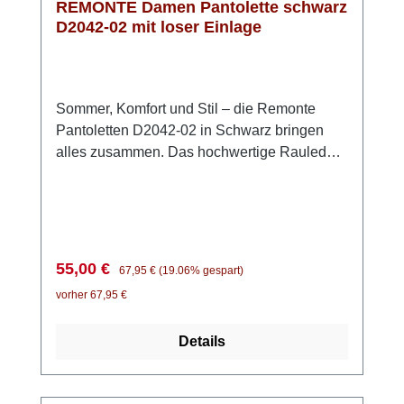
REMONTE Damen Pantolette schwarz
D2042-02 mit loser Einlage
Sommer, Komfort und Stil – die Remonte
Pantoletten D2042-02 in Schwarz bringen
alles zusammen. Das hochwertige Rauleder
sorgt für eine elegante Optik, während das
bequeme Design perfekt für entspannte
Sommertage ist. Dank praktischem
Klettverschluss kannst du die Pantoletten
schnell anziehen und individuell an deinen
Verkaufspreis:
Regulärer Preis:
55,00 €
67,95 €
(19.06% gespart)
Fuß anpassen. Die modische Schnalle
vorher 67,95 €
verleiht dem Schuh zusätzlich einen stilvollen
Akzent. Besonders angenehm ist die
Details
Kombination aus der leichten Laufsohle und
der weichen, herausnehmbaren Einlegesohle
– typisch für die Remonte Lite 'n Soft