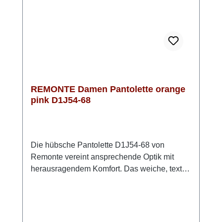
Funktionen ist diese Pantolette ein echtes
Highlight in Deiner Sommergarderobe.
REMONTE Damen Pantolette orange
pink D1J54-68
Die hübsche Pantolette D1J54-68 von
Remonte vereint ansprechende Optik mit
herausragendem Komfort. Das weiche, textile
Obermaterial sorgt für eine luftige und
anschmiegsame Passform, die den ganzen
Tag über angenehm zu tragen ist. Die weiche
Innensohle ist mit einem praktischen