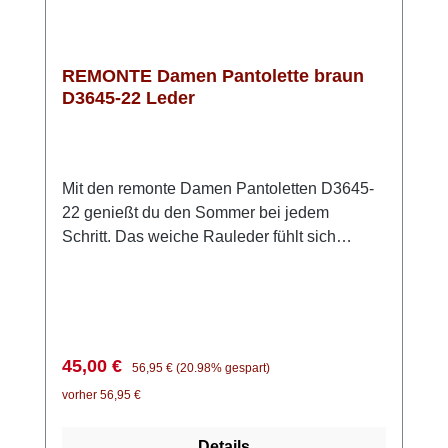
REMONTE Damen Pantolette braun
D3645-22 Leder
Mit den remonte Damen Pantoletten D3645-
22 genießt du den Sommer bei jedem
Schritt. Das weiche Rauleder fühlt sich
angenehm an und sorgt für ein natürliches
Fußklima – perfekt für warme Tage. Einfach
hineinschlüpfen und los geht’s: Der kleine
seitliche Gummizug macht das Anziehen
besonders unkompliziert und sorgt für einen
Verkaufspreis:
Regulärer Preis:
45,00 €
56,95 €
(20.98% gespart)
guten Sitz. Die weiche Innensohle passt sich
vorher 56,95 €
deinem Fuß an und schenkt dir ein
komfortables Laufgefühl – auch wenn du
Details