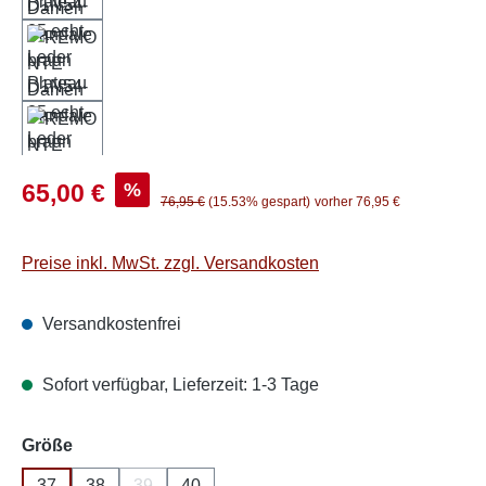
Verkaufspreis:
%
65,00 €
Regulärer Preis:
76,95 €
(15.53% gespart)
vorher 76,95 €
Preise inkl. MwSt. zzgl. Versandkosten
Versandkostenfrei
Sofort verfügbar, Lieferzeit: 1-3 Tage
auswählen
Größe
37
38
39
40