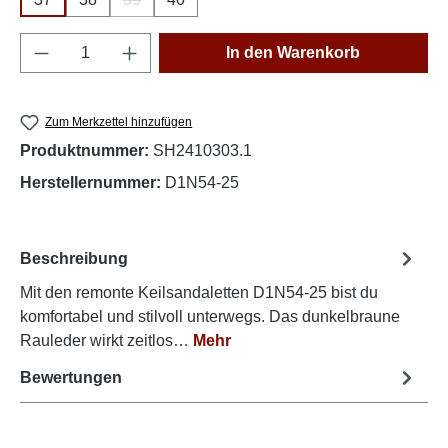
(Diese Option ist zurzeit nicht verfügbar.)
Produkt Anzahl: Gib den gewünschten Wert e
In den Warenkorb
Zum Merkzettel hinzufügen
Produktnummer:
SH2410303.1
Herstellernummer:
D1N54-25
Beschreibung
Mit den remonte Keilsandaletten D1N54-25 bist du
komfortabel und stilvoll unterwegs. Das dunkelbraune
Rauleder wirkt zeitlos…
Mehr
Bewertungen