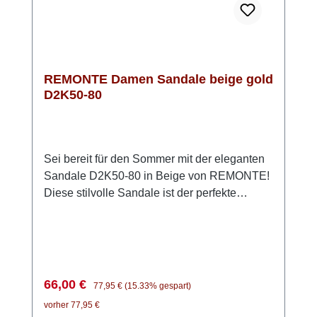
rundet jedes Outfit perfekt ab. Genieße den
Sommer in diesen vielseitigen Pantoletten
von REMONTE – der ideale Begleiter für
jeden Tag!
REMONTE Damen Sandale beige gold
D2K50-80
Sei bereit für den Sommer mit der eleganten
Sandale D2K50-80 in Beige von REMONTE!
Diese stilvolle Sandale ist der perfekte
Begleiter für warme Tage. Das Obermaterial
besteht aus hochwertigem, anschmiegsamem
Glattleder, während die Innenseite mit
weichem Microvelour ausgestattet ist, was für
ein angenehmes Tragegefühl sorgt. Dank der
Verkaufspreis:
Regulärer Preis:
66,00 €
77,95 €
(15.33% gespart)
praktischen Klettverschlüsse lassen sich die
vorher 77,95 €
beiden vorderen Riemen individuell