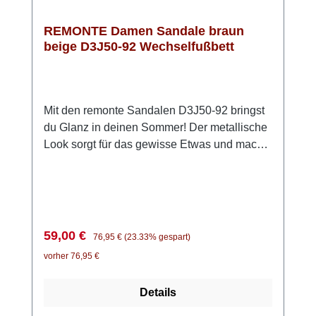
REMONTE Damen Sandale braun
beige D3J50-92 Wechselfußbett
Mit den remonte Sandalen D3J50-92 bringst
du Glanz in deinen Sommer! Der metallische
Look sorgt für das gewisse Etwas und macht
jedes Outfit ein bisschen besonderer. Dank
der praktischen Klettverschlüsse kannst du
die Sandalen ganz einfach anpassen und bist
im Handumdrehen startklar. Die ultraleichte
Sohle und die weiche Einlegesohle sorgen
Verkaufspreis:
Regulärer Preis:
59,00 €
76,95 €
(23.33% gespart)
dafür, dass du dich den ganzen Tag über
vorher 76,95 €
wohlfühlst – egal, wohin dich dein Tag führt.
Obendrein ist die Innensohle herausnehmbar.
Details
Ob beim Stadtbummel, im Urlaub oder bei
sommerlichen Events: Diese Sandalen bieten