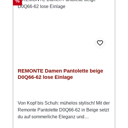
Rabatt
%
deine Füße auch nach vielen Schritten
entspannt bleiben. Look-Tipp: Kombiniere sie
zu luftigen Sommeroutfits – sie passt
genauso gut zu Jeans wie zu femininen
Kleidern.
REMONTE Damen Pantolette beige
D0Q66-62 lose Einlage
Von Kopf bis Schuh: mühelos stylisch! Mit der
Remonte Pantolette D0Q66-62 in Beige setzt
du auf sommerliche Eleganz und
angenehmen Komfort. Das weiche Rauleder