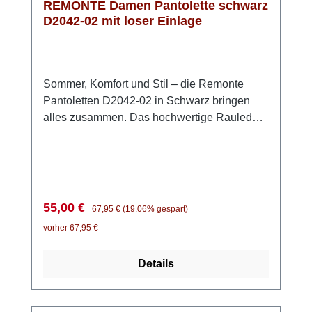
REMONTE Damen Pantolette schwarz
D2042-02 mit loser Einlage
Sommer, Komfort und Stil – die Remonte
Pantoletten D2042-02 in Schwarz bringen
alles zusammen. Das hochwertige Rauleder
sorgt für eine elegante Optik, während das
bequeme Design perfekt für entspannte
Sommertage ist. Dank praktischem
Klettverschluss kannst du die Pantoletten
schnell anziehen und individuell an deinen
Verkaufspreis:
Regulärer Preis:
55,00 €
67,95 €
(19.06% gespart)
Fuß anpassen. Die modische Schnalle
vorher 67,95 €
verleiht dem Schuh zusätzlich einen stilvollen
Akzent. Besonders angenehm ist die
Details
Kombination aus der leichten Laufsohle und
der weichen, herausnehmbaren Einlegesohle
– typisch für die Remonte Lite 'n Soft