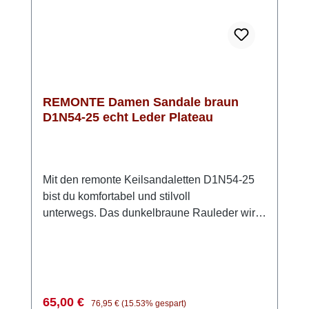
stilvoll.
REMONTE Damen Sandale braun
D1N54-25 echt Leder Plateau
Mit den remonte Keilsandaletten D1N54-25
bist du komfortabel und stilvoll
unterwegs. Das dunkelbraune Rauleder wirkt
zeitlos und lässt sich vielseitig kombinieren –
ein echter Allrounder für warme Tage. Die
zwei Klettverschlüsse sorgen dafür, dass du
die Sandalen schnell anziehen und perfekt
an deinen Fuß anpassen kannst. Besonders
Verkaufspreis:
Regulärer Preis:
65,00 €
76,95 €
(15.53% gespart)