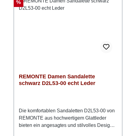
markante Schnalle verleihen der Sandale
Rabatt
%
einen modernen Look. Mit der Remonte
Lite'n'Soft-Technologie genießen Sie
Flexibilität und Leichtigkeit bei jedem
Schritt. Diese Sandale ist die perfekte Wahl
für stilvolle Sommeroutfits und für jeden Tag -
Style und Komfort von REMONTE
REMONTE Damen Sandalette
schwarz D2L53-00 echt Leder
Die komfortablen Sandaletten D2L53-00 von
REMONTE aus hochwertigem Glattleder
bieten ein angesagtes und stilvolles Design
und höchsten Komfort.Die praktischen