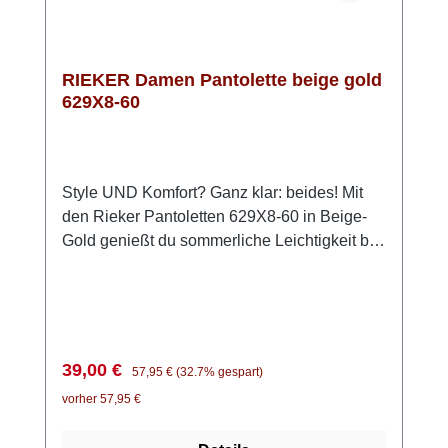
RIEKER Damen Pantolette beige gold
629X8-60
Style UND Komfort? Ganz klar: beides! Mit
den Rieker Pantoletten 629X8-60 in Beige-
Gold genießt du sommerliche Leichtigkeit bei
jedem Schritt. Einfach hineinschlüpfen und
losgehen – unkomplizierter geht es kaum. Die
modischen Flechtelemente verleihen deinem
Outfit das gewisse Etwas, während die
flexible Anflechter-Machart für Beweglichkeit
Verkaufspreis:
Regulärer Preis:
39,00 €
57,95 €
(32.7% gespart)
sorgt. Die leichte Keilsohle dämpft angenehm
vorher 57,95 €
und schenkt dir ein entspanntes Laufgefühl –
selbst an langen Sommertagen. Dank der