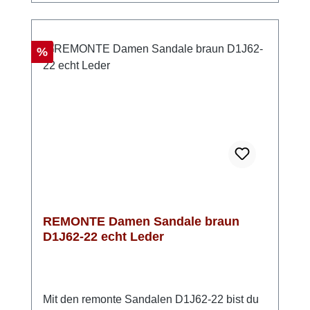
dir Komfort, Leichtigkeit und einen modischen
Auftritt in einem. Perfekt, wenn du bequeme
Damen Riemchensandalen mit Stil
Rabatt
%
suchst. Look-Tipp: Kombiniere sie mit einem
luftigen Kleid oder einer Stoffhose – so
entsteht ein moderner, sommerlicher Look mit
einem Hauch Eleganz.
REMONTE Damen Sandale braun
D1J62-22 echt Leder
Mit den remonte Sandalen D1J62-22 bist du