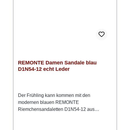
du hier genau richtig. Look-Tipp: Trage sie zu
Jeansshorts und Top oder kombiniere sie mit
einem Sommerkleid – so entsteht ein
unkomplizierter, moderner Look.
REMONTE Damen Sandale blau
D1N54-12 echt Leder
Der Frühling kann kommen mit den
modernen blauen REMONTE
Riemchensandaletten D1N54-12 aus
hochwertigem Rauleder. Mit den beiden
praktischen Klettverschlüssen lassen sich