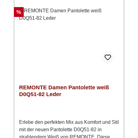
Technologie. So genießt du bei jedem Schritt
ein leichtes und komfortables Laufgefühl. Das
Rabatt
%
atmungsaktive Microvelourfutter sorgt
außerdem für ein angenehmes
Fußklima. Look-Tipp: Besonders schön
wirken die Pantoletten zu einem luftigen
Sommerkleid oder zu einer Leinenhose mit
lockerem Top.
REMONTE Damen Pantolette weiß
D0Q51-82 Leder
Erlebe den perfekten Mix aus Komfort und Stil
mit der neuen Pantolette D0Q51-82 in
strahlendem Weiß von REMONTE. Diese