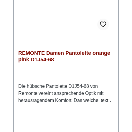
Funktionen ist diese Pantolette ein echtes
Highlight in Deiner Sommergarderobe.
REMONTE Damen Pantolette orange
pink D1J54-68
Die hübsche Pantolette D1J54-68 von
Remonte vereint ansprechende Optik mit
herausragendem Komfort. Das weiche, textile
Obermaterial sorgt für eine luftige und
anschmiegsame Passform, die den ganzen
Tag über angenehm zu tragen ist. Die weiche
Innensohle ist mit einem praktischen