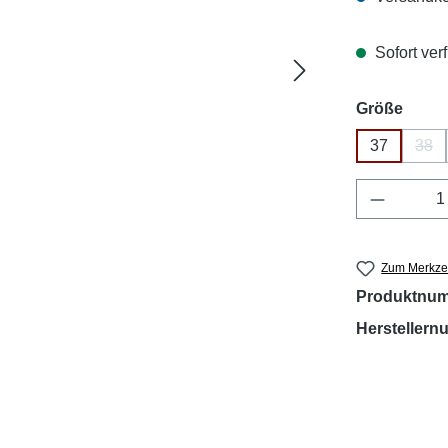
Sofort verf
ausw
Größe
37
38
(Die
Produkt 
Zum Merkzet
Produktnu
Hersteller