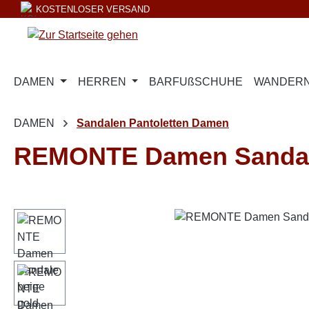
KOSTENLOSER VERSAND
m Hauptinhalt springen
Zur Suche springen
Zur Hauptnavigation springen
DAMEN
HERREN
BARFUßSCHUHE
WANDERN
DAMEN
Sandalen Pantoletten Damen
REMONTE Damen Sandale
Bildergalerie überspringen