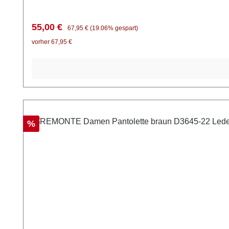
Verkaufspreis:
Regulärer Preis:
55,00 €
67,95 €
(19.06% gespart)
vorher 67,95 €
Rabatt
%