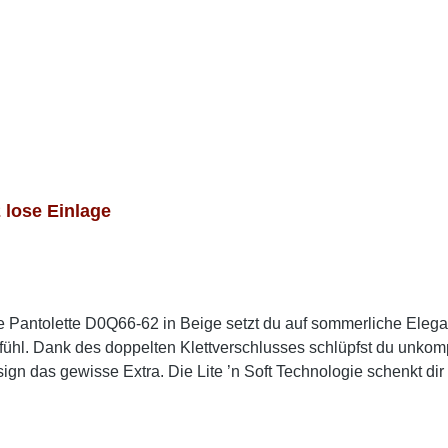
lose Einlage
te Pantolette D0Q66-62 in Beige setzt du auf sommerliche El
ühl. Dank des doppelten Klettverschlusses schlüpfst du unkompl
gn das gewisse Extra. Die Lite ’n Soft Technologie schenkt dir 
ar leichtes Laufgefühl. Mit dem femininen Keilabsatz genießt 
t für warme Tage. Look-Tipp: Perfekt zu Sommerkleidern, Culot