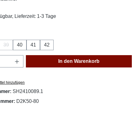
ügbar, Lieferzeit: 1-3 Tage
ählen
39
40
41
42
se Option ist zurzeit nicht verfügbar.)
(Diese Option ist zurzeit nicht verfügbar.)
Anzahl: Gib den gewünschten Wert ein oder
In den Warenkorb
tel hinzufügen
mmer:
SH2410089.1
nummer:
D2K50-80