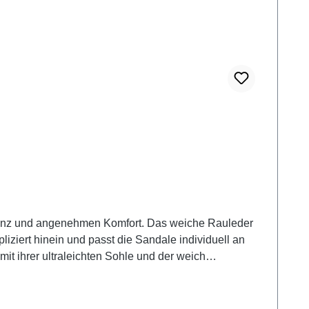
eganz und angenehmen Komfort. Das weiche Rauleder
iziert hinein und passt die Sandale individuell an
mit ihrer ultraleichten Sohle und der weich
du eine angenehme Höhe, ohne auf Stabilität zu
tes oder schmalen Jeans – für einen entspannten, aber