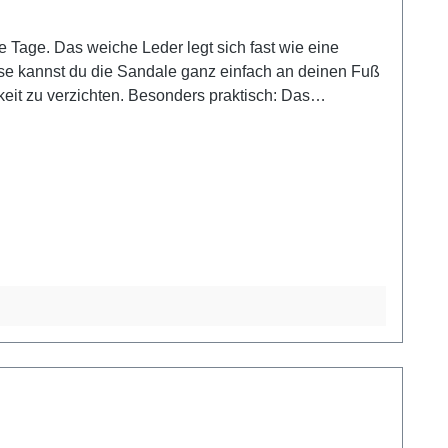
e Tage. Das weiche Leder legt sich fast wie eine
se kannst du die Sandale ganz einfach an deinen Fuß
eit zu verzichten. Besonders praktisch: Das
mel, im Urlaub oder im Alltag – diese Sandale macht
ommeroutfits – sie passt genauso gut zu Jeans wie zu