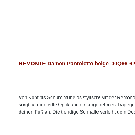
REMONTE Damen Pantolette beige D0Q66-62 
Von Kopf bis Schuh: mühelos stylisch! Mit der Remon
sorgt für eine edle Optik und ein angenehmes Tragegef
deinen Fuß an. Die trendige Schnalle verleiht dem Desi
gepolsterten, herausnehmbaren Einlegesohle ein spürb
verzichten. Dieses Modell bietet zuverlässigen Komfor
stilbewussten Auftritt.