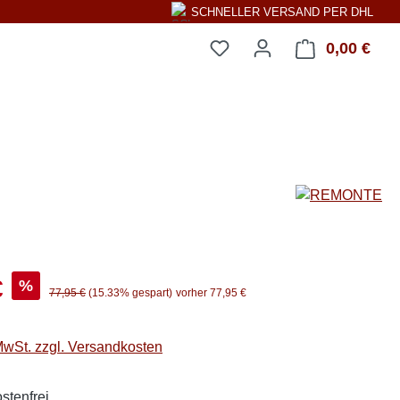
SCHNELLER VERSAND PER DHL
0,00 €
Ware
s:
€
%
Regulärer Preis:
77,95 €
(15.33% gespart)
vorher 77,95 €
 MwSt. zzgl. Versandkosten
stenfrei