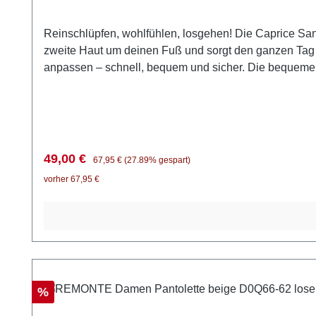
Reinschlüpfen, wohlfühlen, losgehen! Die Caprice Sand
zweite Haut um deinen Fuß und sorgt den ganzen Tag 
anpassen – schnell, bequem und sicher. Die bequeme Ab
herausnehmbare Fußbett, das dir Flexibilität für eige
alles mit und lässt deine Füße auch nach vielen Schri
femininen Kleidern.
Verkaufspreis:
Regulärer Preis:
49,00 €
67,95 €
(27.89% gespart)
vorher 67,95 €
Rabatt
%