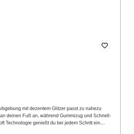
arbgebung mit dezentem Glitzer passt zu nahezu
hm an deinen Fuß an, während Gummizug und Schnell-
ft Technologie genießt du bei jedem Schritt ein
ür lange Tage. Und durch die Extraweite H hast du