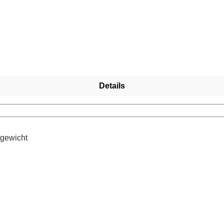
ueme Damen Slipper in Beige suchst, die sich perfekt für Allt
Trage die Slipper zu einem luftigen Sommerkleid oder einer lo
Details