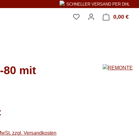
SCHNELLER VERSAND PER DHL
0,00 €
Ware
80 mit
eis:
€
 MwSt. zzgl. Versandkosten