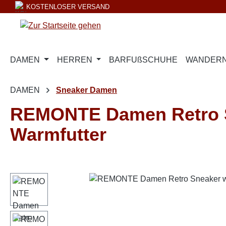
KOSTENLOSER VERSAND
m Hauptinhalt springen
Zur Suche springen
Zur Hauptnavigation springen
DAMEN
HERREN
BARFUßSCHUHE
WANDERN
DAMEN
Sneaker Damen
REMONTE Damen Retro Sn
Warmfutter
Bildergalerie überspringen