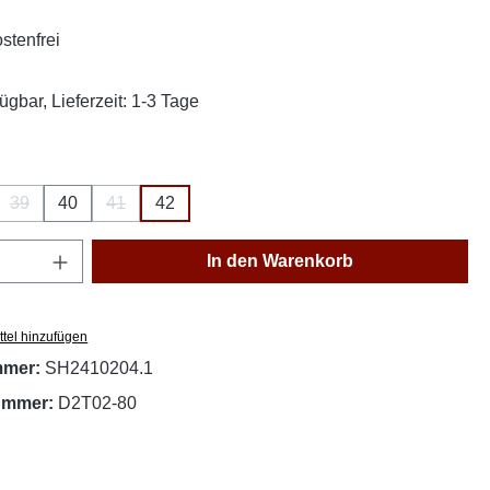
stenfrei
ügbar, Lieferzeit: 1-3 Tage
ählen
39
40
41
42
se Option ist zurzeit nicht verfügbar.)
(Diese Option ist zurzeit nicht verfügbar.)
(Diese Option ist zurzeit nicht verfügbar.)
Anzahl: Gib den gewünschten Wert ein oder
In den Warenkorb
tel hinzufügen
mmer:
SH2410204.1
nummer:
D2T02-80