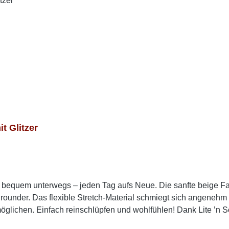
 Glitzer
nd bequem unterwegs – jeden Tag aufs Neue. Die sanfte beige F
lrounder. Das flexible Stretch-Material schmiegt sich angene
glichen. Einfach reinschlüpfen und wohlfühlen! Dank Lite ’n So
Einlegesohle sorgt zusätzlich für spürbare Entlastung – ideal f