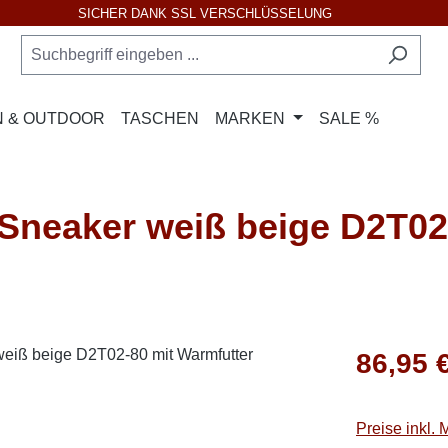
SICHER DANK SSL VERSCHLÜSSELUNG
 & OUTDOOR
TASCHEN
MARKEN
SALE %
eaker weiß beige D2T02-
Regulärer Pr
86,95 
Preise inkl.