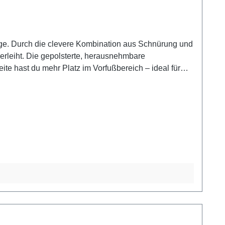
age. Durch die clevere Kombination aus Schnürung und
rleiht. Die gepolsterte, herausnehmbare
eite hast du mehr Platz im Vorfußbereich – ideal für
 auch bei Wind und Wetter trocken und warm. Der 35
ge und Akzenten in Gold (leicht glänzend) sorgt für