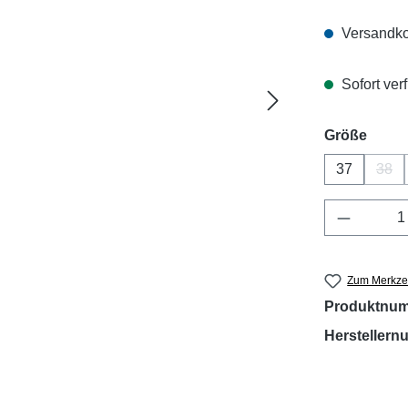
Versandko
Sofort verf
ausw
Größe
37
38
(Die
Produkt 
Zum Merkzet
Produktnu
Hersteller