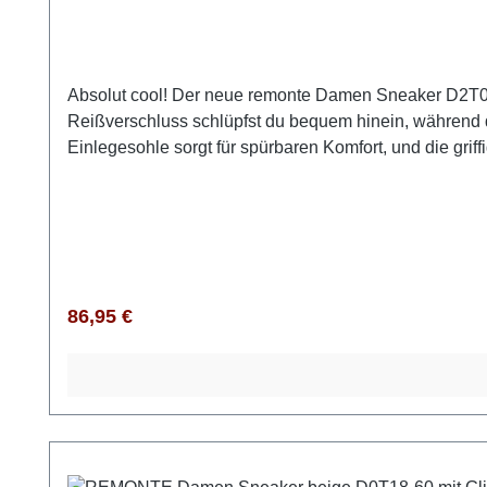
Absolut cool! Der neue remonte Damen Sneaker D2T02-
Reißverschluss schlüpfst du bequem hinein, während 
Einlegesohle sorgt für spürbaren Komfort, und die griff
langes Tragen. Mit dem warmen plüschigen Innenfutt
mm hohe Plateau-Absatz ergänzt das Design und unters
eine edle Optik. Mit diesem Modell bist du absolut tre
Regulärer Preis:
86,95 €