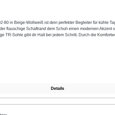
80 in Beige-Wollweiß ist dein perfekter Begleiter für kühle T
der flauschige Schaftrand dem Schuh einen modernen Akzent ve
ige TR-Sohle gibt dir Halt bei jedem Schritt. Durch die Komfortw
er und der wasserabweisenden remonteTEX-Membran bleibst du
treicht den modernen Look. Die Kombination aus Wollweiß, Bei
ndy unterwegs.
Details