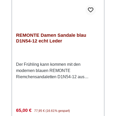
unkomplizierter, moderner Look.
REMONTE Damen Sandale blau
D1N54-12 echt Leder
Der Frühling kann kommen mit den
modernen blauen REMONTE
Riemchensandaletten D1N54-12 aus
hochwertigem Rauleder. Mit den beiden
praktischen Klettverschlüssen lassen sich
diese Sandalen einfach anpassen und
bequem verschließen. Die innovative
REMONTE Lite´n Soft Technologie sorgt für
Verkaufspreis:
Regulärer Preis:
65,00 €
77,95 €
(16.61% gespart)
ein angenehmes Tragegefühl. Die kräftige