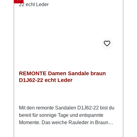
suchst. Look-Tipp: Kombiniere sie mit einem
luftigen Kleid oder einer Stoffhose – so
entsteht ein moderner, sommerlicher Look mit
einem Hauch Eleganz.
REMONTE Damen Sandale braun
D1J62-22 echt Leder
Mit den remonte Sandalen D1J62-22 bist du
bereit für sonnige Tage und entspannte
Momente. Das weiche Rauleder in Braun
wirkt natürlich und stilvoll – ein echter