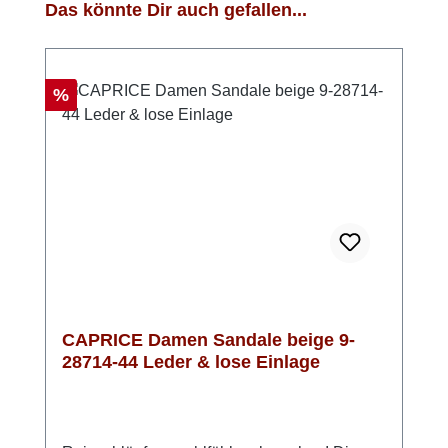
Produktgalerie überspringen
Das könnte Dir auch gefallen...
Rabatt
%
CAPRICE Damen Sandale beige 9-
28714-44 Leder & lose Einlage