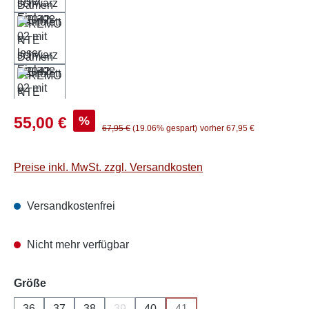
Verkaufspreis:
%
55,00 €
Regulärer Preis:
67,95 €
(19.06% gespart)
vorher 67,95 €
Preise inkl. MwSt. zzgl. Versandkosten
Versandkostenfrei
Nicht mehr verfügbar
auswählen
Größe
36
37
38
39
40
41