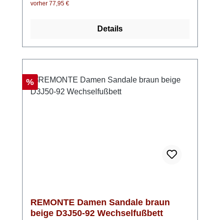
vorher 77,95 €
aber leichte Sohle und die herausnehmbaren
Einlegesohlen bieten zusätzlichen
Details
Komfort. Ein Must-Have für den Sommer. Die
schönen Blautöne und die tolle bunte Sohle
sorgen für einen frischen Look!
Rabatt
%
REMONTE Damen Sandale braun
beige D3J50-92 Wechselfußbett