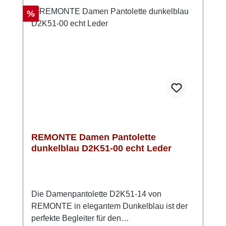
Tag begleitet. Ob im Alltag, im Urlaub oder
Rabatt
%
beim Stadtbummel – diese Pantoletten
verbinden Komfort und Stil auf angenehme
Weise. Look-Tipp: Kombiniere sie mit einem
lockeren Sommerkleid oder einer luftigen
Hose – so entsteht ein stilvoller und
entspannter Look.
REMONTE Damen Pantolette
dunkelblau D2K51-00 echt Leder
Die Damenpantolette D2K51-14 von
REMONTE in elegantem Dunkelblau ist der
perfekte Begleiter für den