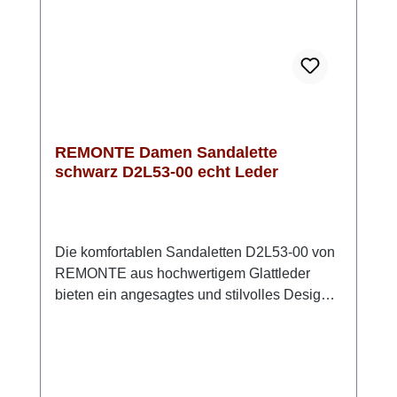
Schritt. Diese Sandale ist die perfekte Wahl
für stilvolle Sommeroutfits und für jeden Tag -
Style und Komfort von REMONTE
REMONTE Damen Sandalette
schwarz D2L53-00 echt Leder
Die komfortablen Sandaletten D2L53-00 von
REMONTE aus hochwertigem Glattleder
bieten ein angesagtes und stilvolles Design
und höchsten Komfort.Die praktischen
Klettverschlüsse ermöglichen ein
kinderleichtes An- und Ausziehen und sorgen
für eine genaue Anpassung an Deine Füße.