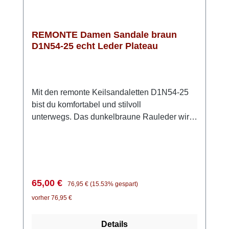
REMONTE Damen Sandale braun
D1N54-25 echt Leder Plateau
Mit den remonte Keilsandaletten D1N54-25
bist du komfortabel und stilvoll
unterwegs. Das dunkelbraune Rauleder wirkt
zeitlos und lässt sich vielseitig kombinieren –
ein echter Allrounder für warme Tage. Die
zwei Klettverschlüsse sorgen dafür, dass du
die Sandalen schnell anziehen und perfekt
an deinen Fuß anpassen kannst. Besonders
Verkaufspreis:
Regulärer Preis:
65,00 €
76,95 €
(15.53% gespart)
angenehm: die Lite ’n Soft Technologie mit
vorher 76,95 €
ihrer leichten PU-Sohle und der weich
gepolsterten, herausnehmbaren Einlegesohle
Details
– so gehst du auch an langen Tagen