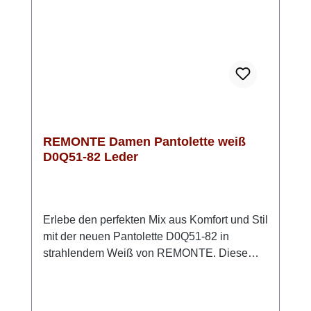
außerdem für ein angenehmes
Fußklima. Look-Tipp: Besonders schön
wirken die Pantoletten zu einem luftigen
Sommerkleid oder zu einer Leinenhose mit
lockerem Top.
REMONTE Damen Pantolette weiß
D0Q51-82 Leder
Erlebe den perfekten Mix aus Komfort und Stil
mit der neuen Pantolette D0Q51-82 in
strahlendem Weiß von REMONTE. Diese
eleganten Pantoletten sind ideal für warme
Sommertage und bieten zahlreiche Vorteile,
die sie zu einem Must-Have in Deiner