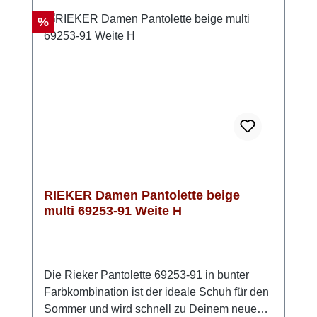
Stadtbummel, Urlaub oder Gartenparty –
diese Pantoletten sind bereit für deinen
Rabatt
%
Sommer. Look-Tipp: Kombiniere sie mit
fließenden Stoffen oder setze sie als warmen
Akzent zu hellen Naturtönen.
RIEKER Damen Pantolette beige
multi 69253-91 Weite H
Die Rieker Pantolette 69253-91 in bunter
Farbkombination ist der ideale Schuh für den
Sommer und wird schnell zu Deinem neuen