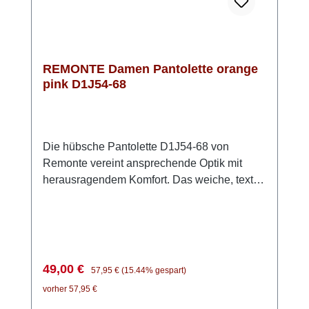
REMONTE Damen Pantolette orange
pink D1J54-68
Die hübsche Pantolette D1J54-68 von
Remonte vereint ansprechende Optik mit
herausragendem Komfort. Das weiche, textile
Obermaterial sorgt für eine luftige und
anschmiegsame Passform, die den ganzen
Tag über angenehm zu tragen ist. Die weiche
Innensohle ist mit einem praktischen
Klettverschluss befestigt und lässt sich leicht
Verkaufspreis:
Regulärer Preis:
49,00 €
57,95 €
(15.44% gespart)
herausnehmen, sodass Du die Pantolette
vorher 57,95 €
auch mit eigenen Einlagen nutzen