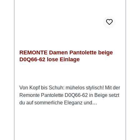
genauso gut zu Jeans wie zu femininen
Kleidern.
REMONTE Damen Pantolette beige
D0Q66-62 lose Einlage
Von Kopf bis Schuh: mühelos stylisch! Mit der
Remonte Pantolette D0Q66-62 in Beige setzt
du auf sommerliche Eleganz und
angenehmen Komfort. Das weiche Rauleder
sorgt für eine edle Optik und ein angenehmes
Tragegefühl. Dank des doppelten
Klettverschlusses schlüpfst du unkompliziert