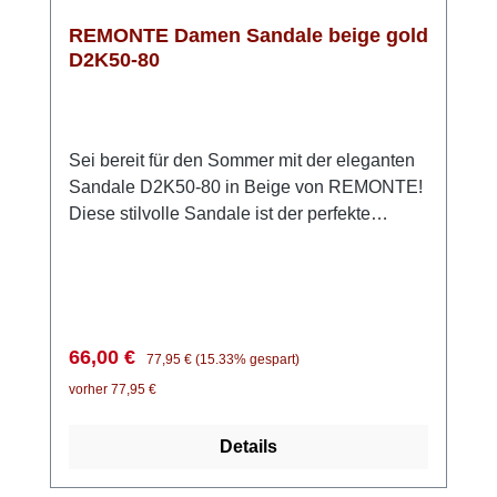
REMONTE Damen Sandale beige gold
D2K50-80
Sei bereit für den Sommer mit der eleganten
Sandale D2K50-80 in Beige von REMONTE!
Diese stilvolle Sandale ist der perfekte
Begleiter für warme Tage. Das Obermaterial
besteht aus hochwertigem, anschmiegsamem
Glattleder, während die Innenseite mit
weichem Microvelour ausgestattet ist, was für
ein angenehmes Tragegefühl sorgt. Dank der
Verkaufspreis:
Regulärer Preis:
66,00 €
77,95 €
(15.33% gespart)
praktischen Klettverschlüsse lassen sich die
vorher 77,95 €
beiden vorderen Riemen individuell
anpassen, um optimalen Halt zu
Details
gewährleisten. Die Sandale ist in der
normalen Weite F½ geschnitten, fällt jedoch