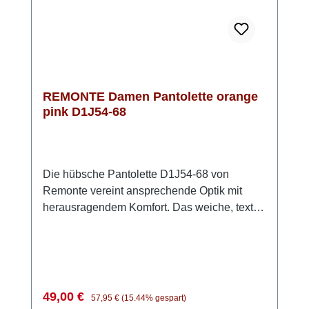
REMONTE Damen Pantolette orange
pink D1J54-68
Die hübsche Pantolette D1J54-68 von
Remonte vereint ansprechende Optik mit
herausragendem Komfort. Das weiche, textile
Obermaterial sorgt für eine luftige und
anschmiegsame Passform, die den ganzen
Tag über angenehm zu tragen ist. Die weiche
Innensohle ist mit einem praktischen
Klettverschluss befestigt und lässt sich leicht
Verkaufspreis:
Regulärer Preis:
49,00 €
57,95 €
(15.44% gespart)
herausnehmen, sodass Du die Pantolette