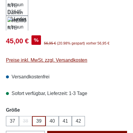
Verkaufspreis:
%
45,00 €
Regulärer Preis:
56,95 €
(20.98% gespart)
vorher 56,95 €
Preise inkl. MwSt. zzgl. Versandkosten
Versandkostenfrei
Sofort verfügbar, Lieferzeit: 1-3 Tage
auswählen
Größe
37
38
39
40
41
42
(Diese Option ist zurzeit nicht verfügbar.)