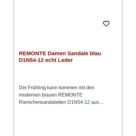
einem Sommerkleid – so entsteht ein
unkomplizierter, moderner Look.
REMONTE Damen Sandale blau
D1N54-12 echt Leder
Der Frühling kann kommen mit den
modernen blauen REMONTE
Riemchensandaletten D1N54-12 aus
hochwertigem Rauleder. Mit den beiden
praktischen Klettverschlüssen lassen sich
diese Sandalen einfach anpassen und
bequem verschließen. Die innovative