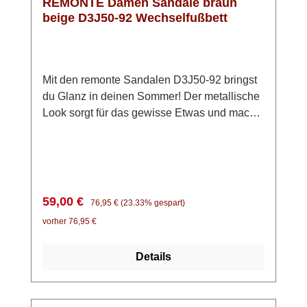
REMONTE Damen Sandale braun
beige D3J50-92 Wechselfußbett
Mit den remonte Sandalen D3J50-92 bringst
du Glanz in deinen Sommer! Der metallische
Look sorgt für das gewisse Etwas und macht
jedes Outfit ein bisschen besonderer. Dank
der praktischen Klettverschlüsse kannst du
die Sandalen ganz einfach anpassen und bist
im Handumdrehen startklar. Die ultraleichte
Sohle und die weiche Einlegesohle sorgen
Verkaufspreis:
Regulärer Preis:
59,00 €
76,95 €
(23.33% gespart)
dafür, dass du dich den ganzen Tag über
vorher 76,95 €
wohlfühlst – egal, wohin dich dein Tag führt.
Obendrein ist die Innensohle herausnehmbar.
Details
Ob beim Stadtbummel, im Urlaub oder bei
sommerlichen Events: Diese Sandalen bieten
dir Komfort, Leichtigkeit und einen modischen