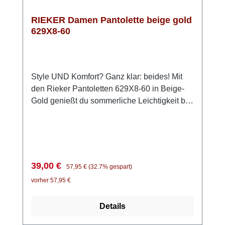
RIEKER Damen Pantolette beige gold
629X8-60
Style UND Komfort? Ganz klar: beides! Mit
den Rieker Pantoletten 629X8-60 in Beige-
Gold genießt du sommerliche Leichtigkeit bei
jedem Schritt. Einfach hineinschlüpfen und
losgehen – unkomplizierter geht es kaum. Die
modischen Flechtelemente verleihen deinem
Outfit das gewisse Etwas, während die
flexible Anflechter-Machart für Beweglichkeit
Verkaufspreis:
Regulärer Preis:
39,00 €
57,95 €
(32.7% gespart)
sorgt. Die leichte Keilsohle dämpft angenehm
vorher 57,95 €
und schenkt dir ein entspanntes Laufgefühl –
selbst an langen Sommertagen. Dank der
Details
schmalen Passform sitzt der Schuh sicher am
Fuß, und die extra weiche Decksohle macht