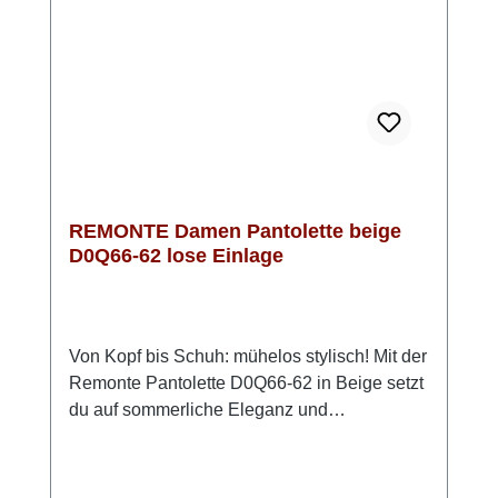
entspannt bleiben. Look-Tipp: Kombiniere sie
zu luftigen Sommeroutfits – sie passt
genauso gut zu Jeans wie zu femininen
Kleidern.
REMONTE Damen Pantolette beige
D0Q66-62 lose Einlage
Von Kopf bis Schuh: mühelos stylisch! Mit der
Remonte Pantolette D0Q66-62 in Beige setzt
du auf sommerliche Eleganz und
angenehmen Komfort. Das weiche Rauleder
sorgt für eine edle Optik und ein angenehmes
Tragegefühl. Dank des doppelten