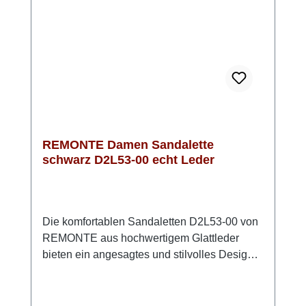
Lite'n'Soft-Technologie genießen Sie
Flexibilität und Leichtigkeit bei jedem
Schritt. Diese Sandale ist die perfekte Wahl
für stilvolle Sommeroutfits und für jeden Tag -
Style und Komfort von REMONTE
REMONTE Damen Sandalette
schwarz D2L53-00 echt Leder
Die komfortablen Sandaletten D2L53-00 von
REMONTE aus hochwertigem Glattleder
bieten ein angesagtes und stilvolles Design
und höchsten Komfort.Die praktischen
Klettverschlüsse ermöglichen ein
kinderleichtes An- und Ausziehen und sorgen