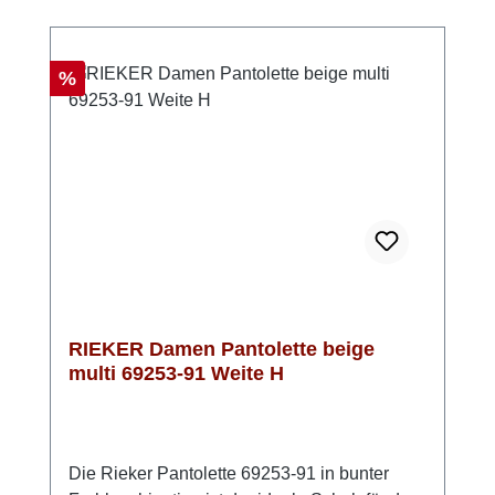
jeden Schritt besonders angenehm. Ob
Stadtbummel, Urlaub oder Gartenparty –
diese Pantoletten sind bereit für deinen
Rabatt
%
Sommer. Look-Tipp: Kombiniere sie mit
fließenden Stoffen oder setze sie als warmen
Akzent zu hellen Naturtönen.
RIEKER Damen Pantolette beige
multi 69253-91 Weite H
Die Rieker Pantolette 69253-91 in bunter