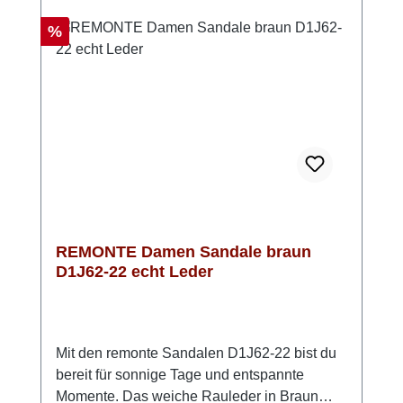
Auftritt in einem. Perfekt, wenn du bequeme
Damen Riemchensandalen mit Stil
Rabatt
%
suchst. Look-Tipp: Kombiniere sie mit einem
luftigen Kleid oder einer Stoffhose – so
entsteht ein moderner, sommerlicher Look mit
einem Hauch Eleganz.
REMONTE Damen Sandale braun
D1J62-22 echt Leder
Mit den remonte Sandalen D1J62-22 bist du
bereit für sonnige Tage und entspannte
Momente. Das weiche Rauleder in Braun