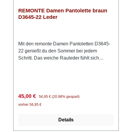
REMONTE Damen Pantolette braun
D3645-22 Leder
Mit den remonte Damen Pantoletten D3645-
22 genießt du den Sommer bei jedem
Schritt. Das weiche Rauleder fühlt sich
angenehm an und sorgt für ein natürliches
Fußklima – perfekt für warme Tage. Einfach
hineinschlüpfen und los geht’s: Der kleine
seitliche Gummizug macht das Anziehen
besonders unkompliziert und sorgt für einen
Verkaufspreis:
Regulärer Preis:
45,00 €
56,95 €
(20.98% gespart)
guten Sitz. Die weiche Innensohle passt sich
vorher 56,95 €
deinem Fuß an und schenkt dir ein
komfortables Laufgefühl – auch wenn du
Details
länger unterwegs bist. Die handgestickten
Nähte verleihen den Pantoletten einen