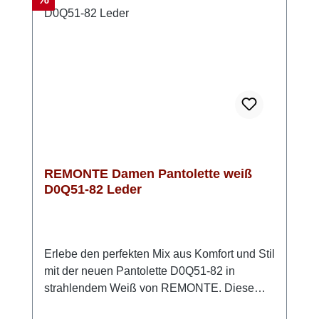
atmungsaktive Microvelourfutter sorgt
außerdem für ein angenehmes
Fußklima. Look-Tipp: Besonders schön
wirken die Pantoletten zu einem luftigen
Sommerkleid oder zu einer Leinenhose mit
lockerem Top.
REMONTE Damen Pantolette weiß
D0Q51-82 Leder
Erlebe den perfekten Mix aus Komfort und Stil
mit der neuen Pantolette D0Q51-82 in
strahlendem Weiß von REMONTE. Diese
eleganten Pantoletten sind ideal für warme