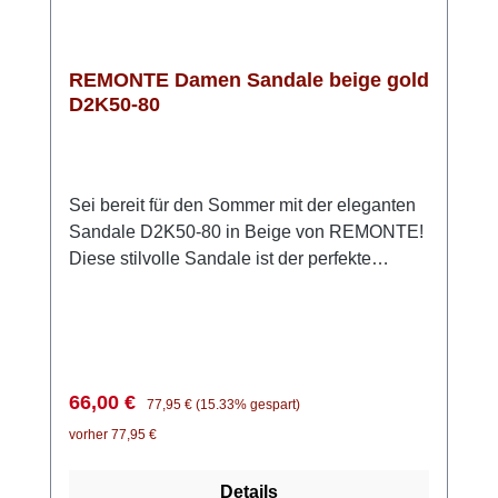
von REMONTE – der ideale Begleiter für
jeden Tag!
REMONTE Damen Sandale beige gold
D2K50-80
Sei bereit für den Sommer mit der eleganten
Sandale D2K50-80 in Beige von REMONTE!
Diese stilvolle Sandale ist der perfekte
Begleiter für warme Tage. Das Obermaterial
besteht aus hochwertigem, anschmiegsamem
Glattleder, während die Innenseite mit
weichem Microvelour ausgestattet ist, was für
ein angenehmes Tragegefühl sorgt. Dank der
Verkaufspreis:
Regulärer Preis:
66,00 €
77,95 €
(15.33% gespart)
praktischen Klettverschlüsse lassen sich die
vorher 77,95 €
beiden vorderen Riemen individuell
anpassen, um optimalen Halt zu
Details