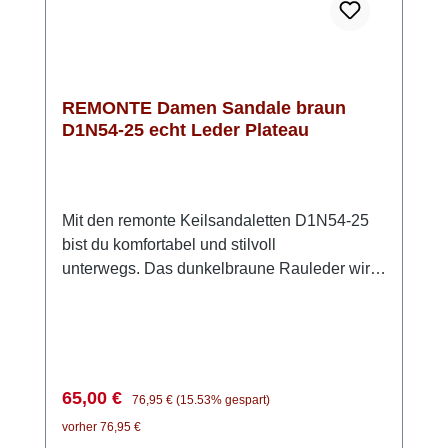
REMONTE Damen Sandale braun
D1N54-25 echt Leder Plateau
Mit den remonte Keilsandaletten D1N54-25
bist du komfortabel und stilvoll
unterwegs. Das dunkelbraune Rauleder wirkt
zeitlos und lässt sich vielseitig kombinieren –
ein echter Allrounder für warme Tage. Die
zwei Klettverschlüsse sorgen dafür, dass du
die Sandalen schnell anziehen und perfekt
an deinen Fuß anpassen kannst. Besonders
Verkaufspreis:
Regulärer Preis:
65,00 €
76,95 €
(15.53% gespart)
angenehm: die Lite ’n Soft Technologie mit
vorher 76,95 €
ihrer leichten PU-Sohle und der weich