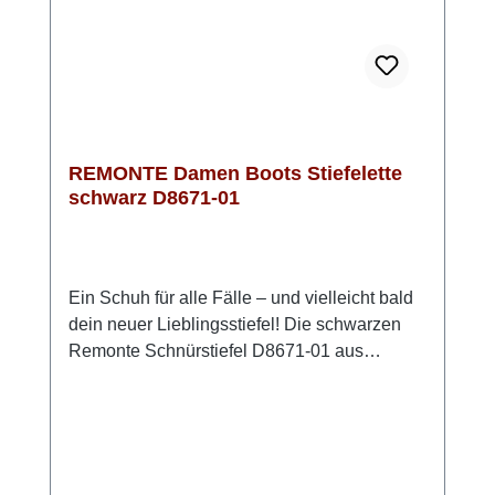
ab und setzen dabei einen stilvollen Akzent.
REMONTE Damen Boots Stiefelette
schwarz D8671-01
Ein Schuh für alle Fälle – und vielleicht bald
dein neuer Lieblingsstiefel! Die schwarzen
Remonte Schnürstiefel D8671-01 aus
Glattleder punkten mit perfektem
Sitz. Schnürung plus Reißverschluss sorgen
für Halt und ein bequemes An- und
Ausziehen. Silberfarbene Ösen geben dem
Design das gewisse Etwas. Deine Füße