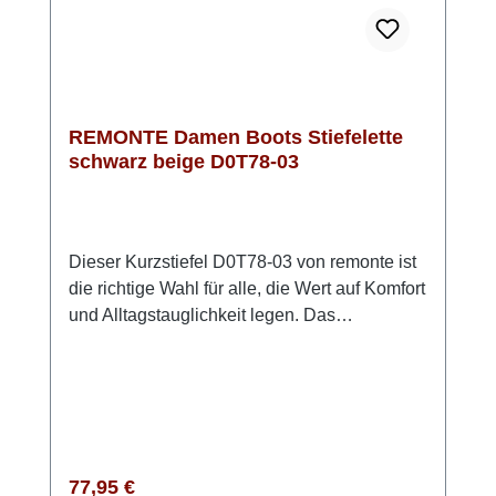
Schliff zu diesem Biker Boot.
REMONTE Damen Boots Stiefelette
schwarz beige D0T78-03
Dieser Kurzstiefel D0T78-03 von remonte ist
die richtige Wahl für alle, die Wert auf Komfort
und Alltagstauglichkeit legen. Das
Obermaterial aus pflegeleichtem Kunstleder
in klassischem Schwarz mit grau-beigen
Akzenten verleiht dem Schuh eine
zurückhaltend moderne Optik. Der
Reißverschluss vorne ermöglicht ein
schnelles An- und Ausziehen – ideal für den
Regulärer Preis:
77,95 €