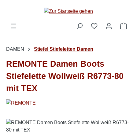
Zum Hauptinhalt springen
Ware
DAMEN
Stiefel Stiefeletten Damen
REMONTE Damen Boots
Stiefelette Wollweiß R6773-80
mit TEX
Bildergalerie überspringen