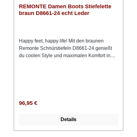
Herbst und Winter.
REMONTE Damen Boots Stiefelette
braun D8661-24 echt Leder
Happy feet, happy life! Mit den braunen
Remonte Schnürstiefeln D8661-24 genießt
du coolen Style und maximalen Komfort in
einem. Das glatte Leder sorgt für einen edlen
Look, während Reißverschluss und
Schnürung ein einfaches An- und Ausziehen
ermöglichen. Die ultraleichte,
schockabsorbierende Sohle und die
gepolsterte, herausnehmbare Einlegesohle
Regulärer Preis:
96,95 €
machen jeden Schritt zum Vergnügen. Durch
die Komfortweite hast du im Vorfußbereich
Details
mehr Platz – für ein natürlich entspanntes
Tragegefühl den ganzen Tag über. Style-
Tipp: Kombiniere die Stiefel mit Slim-Fit-