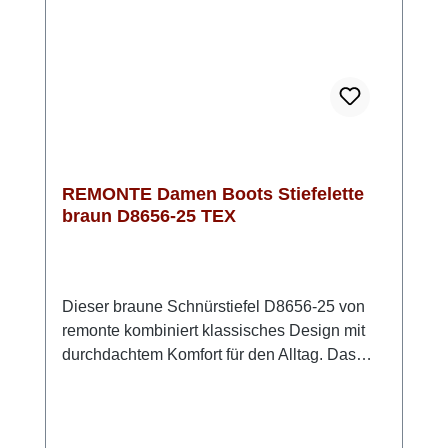
deinem Outfit einen modisch-klassischen
Look.
REMONTE Damen Boots Stiefelette
braun D8656-25 TEX
Dieser braune Schnürstiefel D8656-25 von
remonte kombiniert klassisches Design mit
durchdachtem Komfort für den Alltag. Das
Obermaterial aus Glattleder sorgt für eine
wertige Optik, während das leicht warme
Textilfutter den Schuh angenehm tragbar