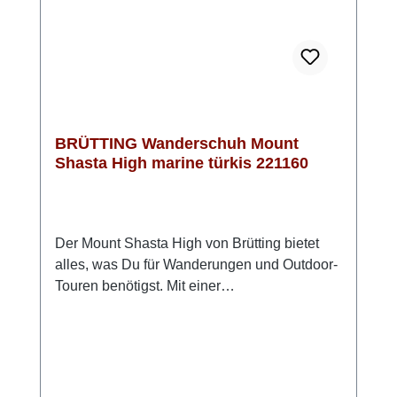
Segment. Die sportliche Optik in Dunkelblau
und Orange sieht klasse aus und passt
immer.Wanderschuhe von Brütting fallen
normal aus und sind für Damen und Herren
gleichermaßen geeignet.
BRÜTTING Wanderschuh Mount
Shasta High marine türkis 221160
Der Mount Shasta High von Brütting bietet
alles, was Du für Wanderungen und Outdoor-
Touren benötigst. Mit einer
wasserabweisenden, atmungsaktiven
Comfort Tex Membran bleiben Deine Füße
auch bei nassen Bedingungen trocken,
während die robuste Vibram Sohle
exzellenten Grip auf verschiedensten