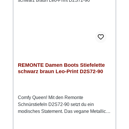
mm hohen Keilabsatz unterstützt ein sanftes
Abrollen beim Gehen. Mit der Extraweite H
bietet die Stiefelette ausreichend Platz im
vorderen Bereich, was sie auch für breitere
Füße und längere Tragezeiten geeignet
macht. Das textile Innenfutter mit
synthetischer Decksohle macht den Schuh
ideal für Übergangswetter und den
Innenbereich. Dieser REMONTE Kurzstiefel
REMONTE Damen Boots Stiefelette
ist eine stilvolle und zugleich bequeme Wahl
schwarz braun Leo-Print D2S72-90
für alle, die Wert auf Design und Komfort
legen.
Comfy Queen! Mit den Remonte
Schnürstiefeln D2S72-90 setzt du ein
modisches Statement. Das vegane Metallic-
Obermaterial mit schwarzen Details und Leo-
Print zieht garantiert Blicke auf sich. Neben