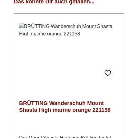
Produktgalerie überspringen
Das könnte Dir auch gefallen...
BRÜTTING Wanderschuh Mount
Shasta High marine orange 221158
Der Mount Shasta High von Brütting bietet