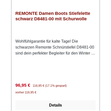
REMONTE Damen Boots Stiefelette
schwarz D8481-00 mit Schurwolle
Wohlfühlgarantie für kalte Tage! Die
schwarzen Remonte Schnürstiefel D8481-00
sind dein perfekter Begleiter für den Winter –
stylisch, bequem und wetterfest. Durch die
Kombi aus Schnürung und Reißverschluss
sitzt der Schuh perfekt und lässt sich ganz
einfach anziehen. Das echte Lammfellfutter
sorgt für kuschelig-warme Füße, während die
Verkaufspreis:
Regulärer Preis:
96,95 €
116,95 €
(17.1% gespart)
Thermosohle und die remonteTEX-Membran
vorher 116,95 €
dich zuverlässig vor Nässe und Kälte
schützen. Die Komfortweite schenkt deinen
Details
Füßen extra viel Platz, und die