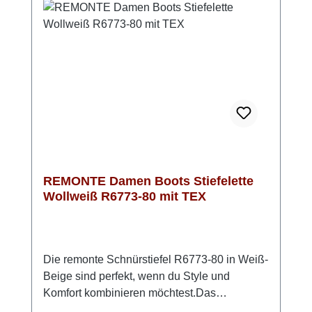
der Schuh auch bei längerem Tragen
angenehm bleibt. Das warme Schurwollfutter
in Verbindung mit der wasserabweisenden
remonteTEX-Membran schützt zuverlässig
vor Kälte und Nässe. Mit seiner Absatzhöhe
von 55 mm und einer Schafthöhe von 11 cm
vereint der Stiefel Funktionalität und
wintertauglichen Stil und sieht dabei einfach
umwerfend aus!
REMONTE Damen Boots Stiefelette
Wollweiß R6773-80 mit TEX
Die remonte Schnürstiefel R6773-80 in Weiß-
Beige sind perfekt, wenn du Style und
Komfort kombinieren möchtest.Das
hochwertige Glattleder wirkt edel und robust,