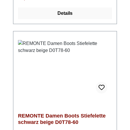
täglichen Gebrauch. Die bewährte Lite 'n
Soft-Ausstattung sorgt in Kombination mit der
Details
herausnehmbaren, weich gepolsterten
Einlegesohle für ein besonders angenehmes
Laufgefühl. Durch die Extraweite H bietet der
Schuh spürbar mehr Raum im Vorfußbereich
und schafft so optimale Bedingungen für
breitere Füße oder längere Tragezeiten. Die
leichte PU-Sohle mit einem 55 mm hohen
Keilabsatz sorgt für sicheren Stand und guten
Gehkomfort. Mit einer Schafthöhe von 10 cm
und einem ungefütterten Innenbereich eignet
sich der Stiefel ideal für mildere
Temperaturen oder den Einsatz in
Innenräumen. Ein praktischer Begleiter mit
durchdachtem Komfort und tollem Design –
funktional, leicht und alltagstauglich.
REMONTE Damen Boots Stiefelette
schwarz beige D0T78-60