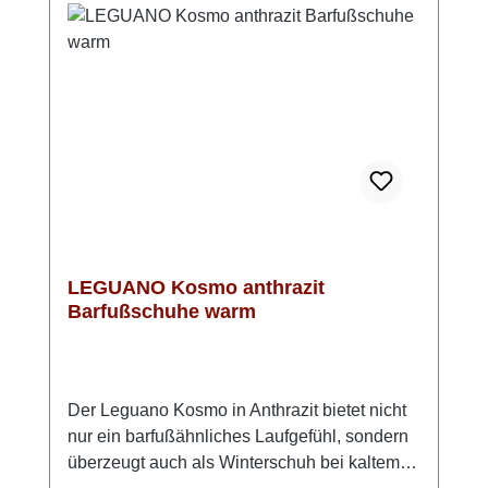
seitliche Reißverschluss einen bequemen
Einstieg ermöglicht. Mit einer Schafthöhe von
9 cm und einem ca. 30 mm hohen Keilabsatz
ist diese Lederstiefelette ein vielseitiger
Begleiter für Alltag und Freizeit. Look-Tipp:
Die schwarze Caprice Stiefelette harmoniert
perfekt mit Jeans, Strickkleidern oder
Stoffhosen und rundet klassische sowie
moderne Herbst- und Winterlooks stilvoll ab.
LEGUANO Kosmo anthrazit
Barfußschuhe warm
Der Leguano Kosmo in Anthrazit bietet nicht
nur ein barfußähnliches Laufgefühl, sondern
überzeugt auch als Winterschuh bei kaltem