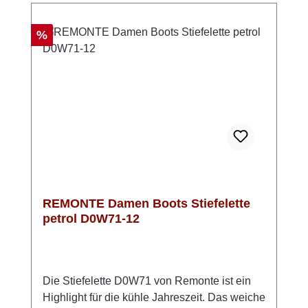
Jeans und einem Strickpullover für einen
lässig-eleganten Look oder trage sie als
Rabatt
%
modisches Statement zu einem Midirock.Bitte
beachten: das Leder hat ein leichtes Antik-
Finish
REMONTE Damen Boots Stiefelette
petrol D0W71-12
Die Stiefelette D0W71 von Remonte ist ein
Highlight für die kühle Jahreszeit. Das weiche