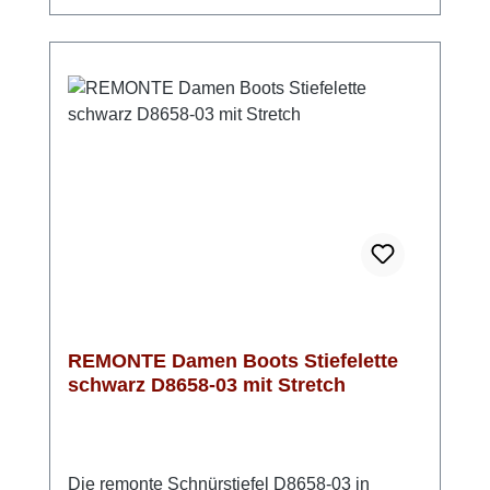
herausnehmbare Einlegesohle sorgt für
anhaltenden Wohlfühlkomfort. Mit diesen
Stiefeln bist du immer stilvoll unterwegs –
egal, wie grau der Tag auch ist. Look-Tipp:
Kombiniere sie mit Strickkleid und
Wollmantel – fertig ist dein eleganter City-
Look mit winterlichem Wohlfühlfaktor!
REMONTE Damen Boots Stiefelette
schwarz D8658-03 mit Stretch
Die remonte Schnürstiefel D8658-03 in