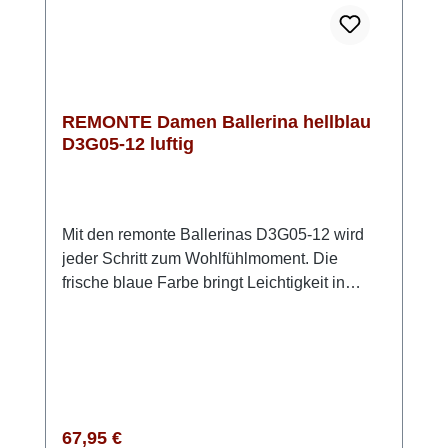
Alltagslooks oder modern kombiniert mit
Blazer und Jeans.
REMONTE Damen Ballerina hellblau
D3G05-12 luftig
Mit den remonte Ballerinas D3G05-12 wird
jeder Schritt zum Wohlfühlmoment. Die
frische blaue Farbe bringt Leichtigkeit in
deinen Look, während das flexible Stretch-
Material sich perfekt an deinen Fuß
anschmiegt. Dank Klettverschluss bist du im
Handumdrehen startklar – einfach
hineinschlüpfen und los geht’s. Die
federleichte EVA Sohle in Kombination mit
Regulärer Preis:
67,95 €