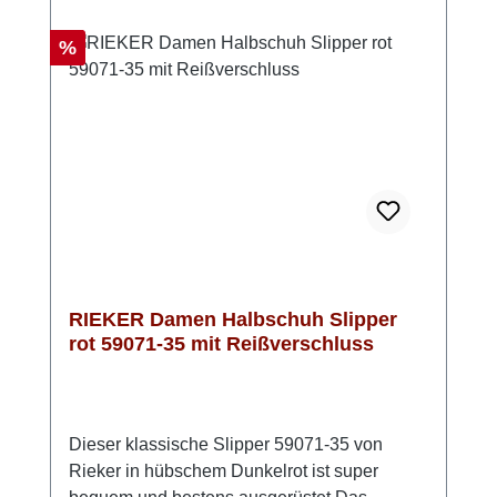
Tage, an denen Komfort an erster Stelle steht.
Ein Schuh mit echtem Lieblingsschuh-
Rabatt
%
Potenzial. Look-Tipp: Besonders schön zu
hellen Denim-Looks oder als edler Akzent zu
schlichten Outfits.
RIEKER Damen Halbschuh Slipper
rot 59071-35 mit Reißverschluss
Dieser klassische Slipper 59071-35 von
Rieker in hübschem Dunkelrot ist super