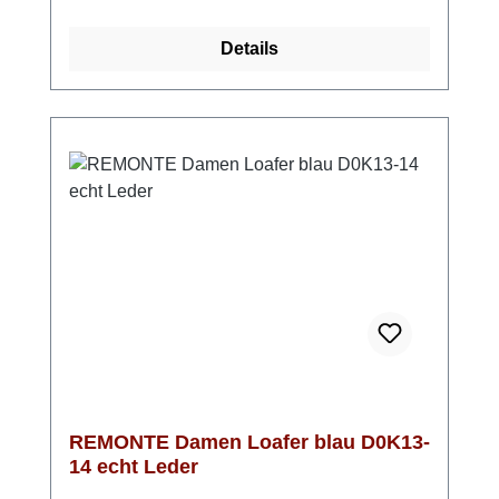
der weichen, herausnehmbaren Einlegesohle
sorgt dafür, dass du dich den ganzen Tag
Details
über bequem und unbeschwert bewegen
kannst. Die Komfortweite G gibt dir genau
den Freiraum, den du brauchst – ideal für
lange Tage, an denen du viel unterwegs bist.
Egal ob Alltag, Stadtbummel oder Reise –
diese Ballerinas machen alles mit. Wenn du
leichte und bequeme Damen Ballerinas in
Blau suchst, die sich ideal für Alltag, Freizeit
und längere Strecken eignen, sind die
remonte D3G05-12 die perfekte Wahl. Look-
Tipp: Perfekt zu Sommerkleidern oder
Cropped Jeans – so entsteht ein frischer,
unkomplizierter Look mit maximalem Komfort.
REMONTE Damen Loafer blau D0K13-
14 echt Leder