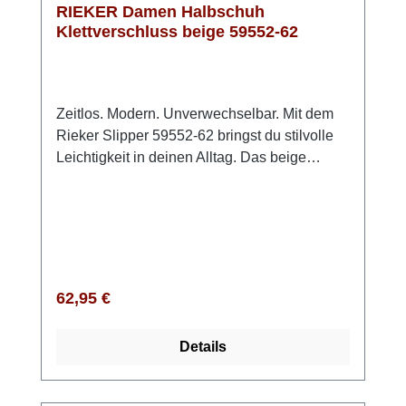
RIEKER Damen Halbschuh
Klettverschluss beige 59552-62
Zeitlos. Modern. Unverwechselbar. Mit dem
Rieker Slipper 59552-62 bringst du stilvolle
Leichtigkeit in deinen Alltag. Das beige
Obermaterial mit metallischem Schimmer
verleiht deinem Look das gewisse Etwas.
Dank des praktischen Klettverschlusses
schlüpfst du bequem hinein und passt den
Schuh optimal an deinen Fuß an. Die
ultraleichte, griffige Sohle mit leichter
Regulärer Preis:
62,95 €
Erhöhung schenkt dir ein sicheres Laufgefühl,
während das extraweiche, herausnehmbare
Details
Fußbett jeden Schritt angenehm dämpft.
Durch die Extraweite H genießt du
zusätzlichen Freiraum – perfekt für lange