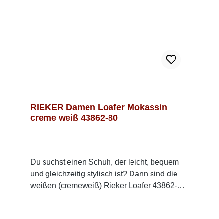
RIEKER Damen Loafer Mokassin
creme weiß 43862-80
Du suchst einen Schuh, der leicht, bequem
und gleichzeitig stylisch ist? Dann sind die
weißen (cremeweiß) Rieker Loafer 43862-80
genau dein Match! Einfach reinschlüpfen und
losgehen – ganz ohne Schnürsenkel oder