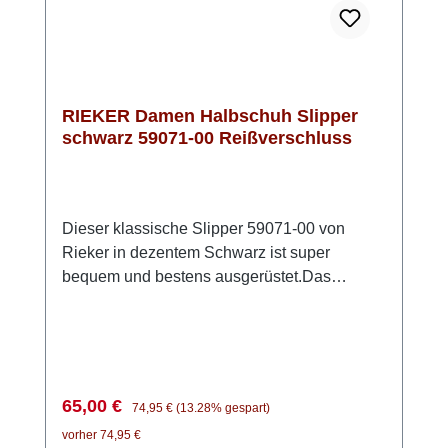
RIEKER Damen Halbschuh Slipper
schwarz 59071-00 Reißverschluss
Dieser klassische Slipper 59071-00 von
Rieker in dezentem Schwarz ist super
bequem und bestens ausgerüstet.Das
Obermaterial ist echtes Rauleder. Als
Besonderheit ist unter dem Leder eine TEX
Membran verarbeitet, die den Schuh wasser-
und winddicht macht. Die flexible Sohle und
die weiche herausnehmbare Einlage aus
Verkaufspreis:
Regulärer Preis:
65,00 €
74,95 €
(13.28% gespart)
Schaumstoff lassen Dich wie auf Wolken
vorher 74,95 €
gehen.Optisch überzeugt der Slipper in