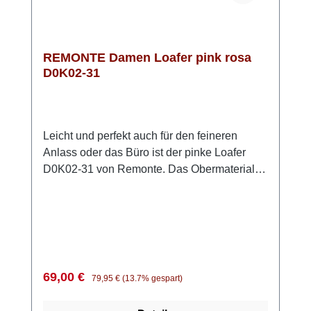
REMONTE Damen Loafer pink rosa
D0K02-31
Leicht und perfekt auch für den feineren
Anlass oder das Büro ist der pinke Loafer
D0K02-31 von Remonte. Das Obermaterial
ist echtes anschmiegsames Rauleder. Die
weiche Innensohle aus Schaumstoff ist mit
Leder bezogen und zudem für eigene
Einlagen herausnehmbar. Die flexible TR
Sohle hat einen kleinen Absatz und wirkt
damit chic und elegant. Der Loafer hat eine
Verkaufspreis:
Regulärer Preis:
69,00 €
79,95 €
(13.7% gespart)
sehr bequeme Passform.Das auffallende
Pink und der dezente Querriegel runden das