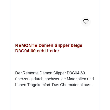
monochromen Outfits oder klassischen
Business-Looks aus.
REMONTE Damen Slipper beige
D3G04-60 echt Leder
Der Remonte Damen Slipper D3G04-60
überzeugt durch hochwertige Materialien und
hohen Tragekomfort. Das Obermaterial aus
beigem Glattleder sorgt für eine zeitlose,
vielseitig kombinierbare Optik. Dekorative
Zierlochungen unterstreichen das modische
Design. Ein elastischer Gummizug ermöglicht