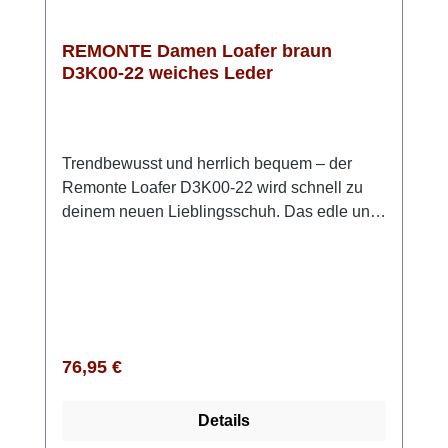
REMONTE Damen Loafer braun
D3K00-22 weiches Leder
Trendbewusst und herrlich bequem – der
Remonte Loafer D3K00-22 wird schnell zu
deinem neuen Lieblingsschuh. Das edle und
sehr weiche Rauleder in Braun verleiht
deinem Outfit eine warme, stilvolle
Note. Einfach hineinschlüpfen und losgehen:
Ganz ohne Verschluss sitzt der Schuh
angenehm am Fuß. Die flexible TR-Sohle
sorgt für sicheren Halt, während die weich
Regulärer Preis:
76,95 €
gepolsterte, herausnehmbare Einlegesohle
jeden Schritt sanft abfedert. Besonders
Details
angenehm ist auch das atmungsaktive