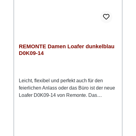
REMONTE Damen Loafer dunkelblau
D0K09-14
Leicht, flexibel und perfekt auch für den
feierlichen Anlass oder das Büro ist der neue
Loafer D0K09-14 von Remonte. Das
Obermaterial ist anschmiegsames glattes
Leder und das Innenfutter besteht aus
weichem Microvelour. Die weiche Innensohle
aus Schaumstoff ist mit Leder bezogen und
herausnehmbar. Die biegsame TR Sohle hat