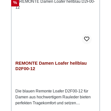
Innenfütterung garantiert langanhaltenden
Rabatt
%
Tragekomfort – ideal für ausgedehnte
Spaziergänge!
REMONTE Damen Loafer hellblau
D2F00-12
Die blauen Remonte Loafer D2F00-12 für
Damen aus hochwertigem Rauleder bieten
perfekten Tragekomfort und setzen
gleichzeitig modische Akzente. Dank des