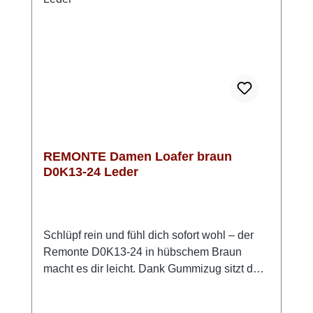
und zurückhaltend. Look-Tipp: Kombiniere
ihn mit einer schmalen Jeans oder einer
eleganten Stoffhose – unkompliziert, modern
und bequem.
REMONTE Damen Loafer braun
D0K13-24 Leder
Schlüpf rein und fühl dich sofort wohl – der
Remonte D0K13-24 in hübschem Braun
macht es dir leicht. Dank Gummizug sitzt der
Loafer bequem am Fuß und lässt sich ganz
unkompliziert an- und ausziehen. Die weiche,