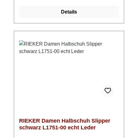
Schwarz durch sein schlichtes Design und
Details
die Ziernähte. Bereits das Vorgängermodell
war sehr beliebt und die lose Einlage und der
Reißverschluss bringen hier zusätzlichen
Komfort.
RIEKER Damen Halbschuh Slipper
schwarz L1751-00 echt Leder