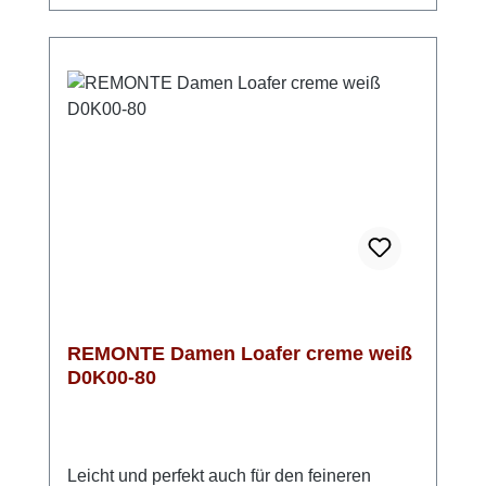
Microvelourfutter, das für ein frisches
Tragegefühl sorgt. Ob im Büro, beim
Stadtbummel oder auf Reisen – dieser Loafer
begleitet dich komfortabel durch den
Tag. Look-Tipp: Kombiniere ihn mit Jeans für
einen entspannten Look oder elegant mit
Stoffhose für einen stilvollen Auftritt.
REMONTE Damen Loafer creme weiß
D0K00-80
Leicht und perfekt auch für den feineren