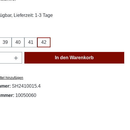
ügbar, Lieferzeit: 1-3 Tage
ählen
39
40
41
42
Anzahl: Gib den gewünschten Wert ein oder
In den Warenkorb
tel hinzufügen
mmer:
SH2410015.4
nummer:
10050060