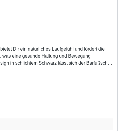
etet Dir ein natürliches Laufgefühl und fördert die
tur, was eine gesunde Haltung und Bewegung
Design in schlichtem Schwarz lässt sich der Barfußschuh
gungsfreiheit – für gesunde Füße und ein besseres
 Barfußschuhe fallen eher klein aus, daher bitte
hle: 100 % Mikrofaser, Sohle: LIFOLIT®-lg