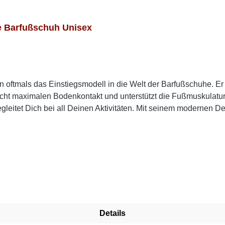
 Barfußschuh Unisex
ftmals das Einstiegsmodell in die Welt der Barfußschuhe. Er bi
öglicht maximalen Bodenkontakt und unterstützt die Fußmuskula
begleitet Dich bei all Deinen Aktivitäten. Mit seinem modernen 
rt oder Freizeit geeignet. Setze auf Komfort und natürliche Bewe
 Du bequem bei 30 Grad in der Waschmaschine reinigen.Leguano
% Polyester, 10 % Elasthan, Futter: 100 % Mikrofaser, Innenso
Details