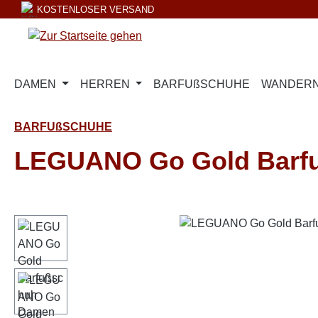
KOSTENLOSER VERSAND
m Hauptinhalt springen
Zur Suche springen
Zur Hauptnavigation springen
DAMEN
HERREN
BARFUßSCHUHE
WANDERN
BARFUßSCHUHE
LEGUANO Go Gold Barf
Bildergalerie überspringen