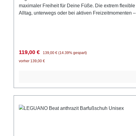
maximaler Freiheit für Deine Füße. Die extrem flexible
Alltag, unterwegs oder bei aktiven Freizeitmomenten –
geräuschlos. Durch die großzügige Zehenfreiheit könn
leguano aktiv stimuliert die Fußmuskulatur, fördert Gl
zu einem spürbar natürlichen Erlebnis. Darum wirst Du
direktem Bodenkontakt Mehr Bewegungsfreiheit für De
Damen und Herren geeignet Spüre den Unterschied – f
Verkaufspreis:
Regulärer Preis:
119,00 €
139,00 €
(14.39% gespart)
Waschmaschine reinigen.Leguano Barfußschuhe fallen 
vorher 139,00 €
Futter: 100 % Mikrofaser, Innensohle: 100 % Mikrofase