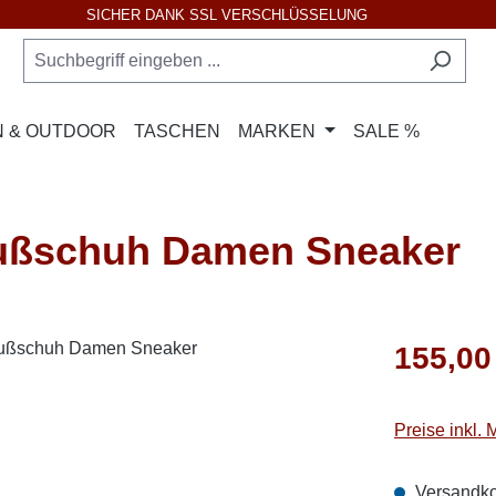
SICHER DANK SSL VERSCHLÜSSELUNG
 & OUTDOOR
TASCHEN
MARKEN
SALE %
ußschuh Damen Sneaker
Regulärer Pr
155,00
Preise inkl.
Versandko