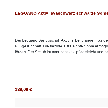
LEGUANO Aktiv lavaschwarz schwarze Sohle
Der Leguano Barfußschuh Aktiv ist bei unseren Kunden o
Fußgesundheit. Die flexible, ultraleichte Sohle erm
fördert. Der Schuh ist atmungsaktiv, pflegeleicht und 
vielseitig kombinieren und ist perfekt für Alltag, Spo
Körpergefühl. Auch dieses Modell von Leguano kannst
eine Nummer größer bestellenObermaterial (Mesh): 90 
Regulärer Preis:
139,00 €