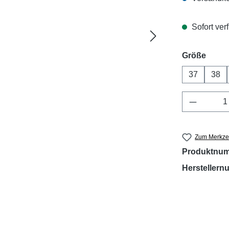
Sofort verf
ausw
Größe
37
38
Produkt 
Zum Merkzet
Produktnu
Hersteller