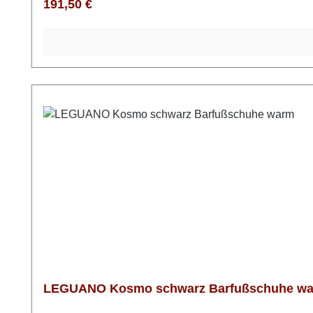
Regulärer Preis:
191,50 €
LEGUANO Kosmo schwarz Barfußschuhe w