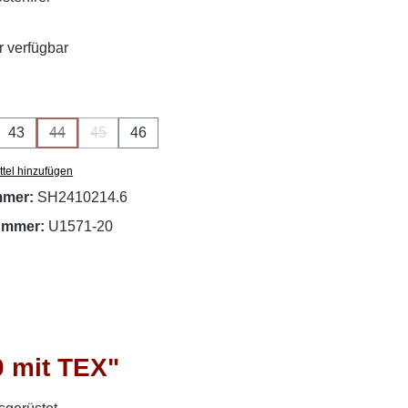
 verfügbar
ählen
43
44
45
46
se Option ist zurzeit nicht verfügbar.)
(Diese Option ist zurzeit nicht verfügbar.)
(Diese Option ist zurzeit nicht verfügbar.)
tel hinzufügen
mmer:
SH2410214.6
nummer:
U1571-20
0 mit TEX"