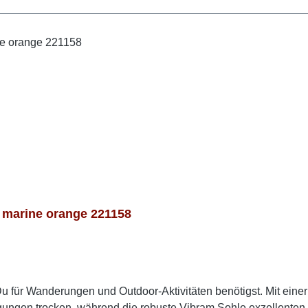
marine orange 221158
 Du für Wanderungen und Outdoor-Aktivitäten benötigst. Mit ei
gen trocken, während die robuste Vibram Sohle exzellenten H