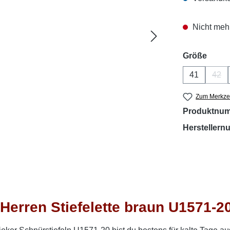
Nicht mehr
ausw
Größe
41
42
(Die
Zum Merkzet
Produktnu
Hersteller
erren Stiefelette braun U1571-2