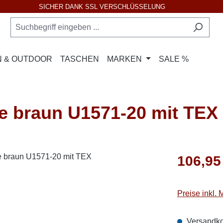
SICHER DANK SSL VERSCHLÜSSELUNG
 & OUTDOOR
TASCHEN
MARKEN
SALE %
te braun U1571-20 mit TEX
Regulärer Pr
106,95
Preise inkl.
Versandko