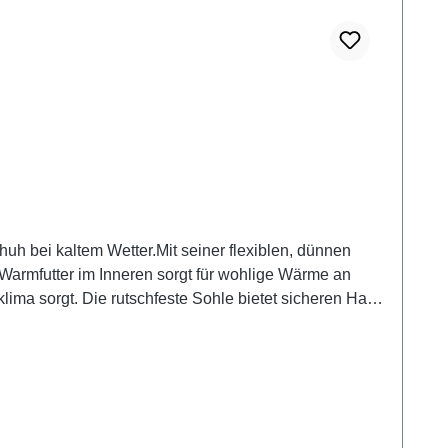
uh bei kaltem Wetter.Mit seiner flexiblen, dünnen
Warmfutter im Inneren sorgt für wohlige Wärme an
ma sorgt. Die rutschfeste Sohle bietet sicheren Halt
Freizeitaktivitäten, nicht zuletzt durch die
gsschuh für die kalte Jahreszeit. Obermaterial: 100
: 100 % Polyester, Sohle: LIFOLIT®-lg Leguano