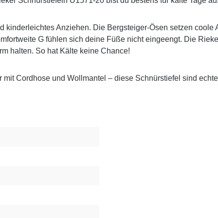
ieker Schnürstiefeln U1571-20 bist du bestens für kalte Tage au
 kinderleichtes Anziehen. Die Bergsteiger-Ösen setzen coole Ak
mfortweite G fühlen sich deine Füße nicht eingeengt. Die Ri
rm halten. So hat Kälte keine Chance!
 mit Cordhose und Wollmantel – diese Schnürstiefel sind echte 