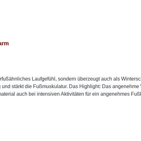
arm
arfußähnliches Laufgefühl, sondern überzeugt auch als Wintersch
g und stärkt die Fußmuskulatur. Das Highlight: Das angenehme 
ial auch bei intensiven Aktivitäten für ein angenehmes Fußkli
um idealen Begleiter für Outdoor-Abenteuer, Spaziergänge oder 
elseitig kombinieren und macht den Kosmo zum absoluten Lieblin
material Kragen: 100 % Polyester, Futter, Füllung, Innensohle
ößer bestellen.