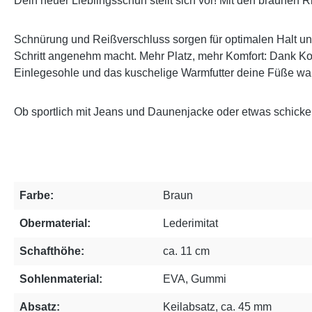
Dein neuer Lieblingsschuh stellt sich vor! Mit den braunen R
Schnürung und Reißverschluss sorgen für optimalen Halt und
Schritt angenehm macht. Mehr Platz, mehr Komfort: Dank Ko
Einlegesohle und das kuschelige Warmfutter deine Füße wa
Ob sportlich mit Jeans und Daunenjacke oder etwas schicker
Farbe:
Braun
Obermaterial:
Lederimitat
Schafthöhe:
ca. 11 cm
Sohlenmaterial:
EVA, Gummi
Absatz:
Keilabsatz, ca. 45 mm