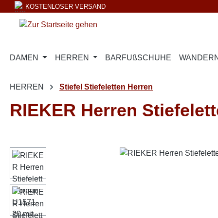
KOSTENLOSER VERSAND
m Hauptinhalt springen
Zur Suche springen
Zur Hauptnavigation springen
DAMEN
HERREN
BARFUßSCHUHE
WANDERN
HERREN
Stiefel Stiefeletten Herren
RIEKER Herren Stiefelet
Bildergalerie überspringen