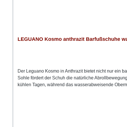
LEGUANO Kosmo anthrazit Barfußschuhe w
Der Leguano Kosmo in Anthrazit bietet nicht nur ein b
Sohle fördert der Schuh die natürliche Abrollbewegun
kühlen Tagen, während das wasserabweisende Obermater
auf verschiedenen Untergründen und macht den Kosmo z
knöchelhohe Form.Das dezente Anthrazit lässt sich vi
% Polyamid (wasserabweisend und atmungsaktiv), Ober
Barfußschuhe fallen kleiner aus, bitte eine Nummer gr