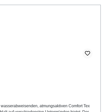
ner wasserabweisenden, atmungsaktiven Comfort Tex
alt auf verschiedensten Untergründen bietet. Der