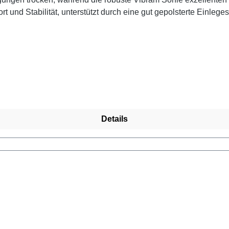
 und Stabilität, unterstützt durch eine gut gepolsterte Einleg
materials und der guten Passform genießt Du auch bei langen T
 unserer Bestseller im Wanderschuh-Segment. Die sportliche O
 aus und sind für Damen und Herren gleichermaßen geeignet.
Details