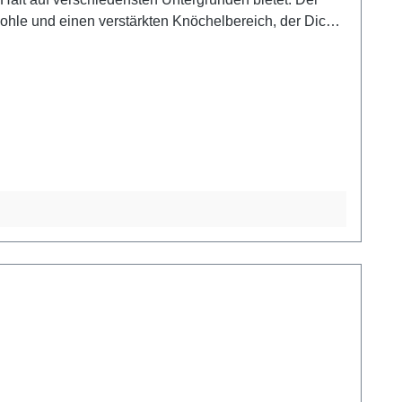
esohle und einen verstärkten Knöchelbereich, der Dich
ouren höchsten Tragekomfort. Der Mount Shasta hat
ptik in Dunkelblau und Orange sieht klasse aus und