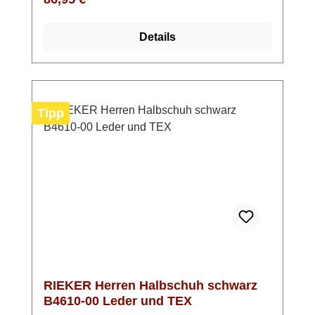
hohen Komfort – selbst dann, wenn du viele
Stunden auf den Beinen bist. Das
Details
hochwertige Glattleder und die Ziernaht
sorgen für eine edle Optik. So genießt du bei
jedem Schritt das bewährte Rieker
Wohlfühlgefühl. Wenn du einen Herrenschuh
suchst, der Komfort, Funktion und einen
Tipp
modernen Look miteinander verbindet, ist
dieses Modell eine ausgezeichnete
Wahl. Look-Tipp: Ob mit einer dunklen Jeans,
Chino oder sommerlichen Stoffhose – der
Rieker 13901-25 rundet deinen Look stilvoll
und unkompliziert ab.
RIEKER Herren Halbschuh schwarz
B4610-00 Leder und TEX