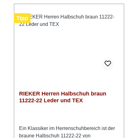
Extraweite H genießt du zusätzlichen Platz
im Vorfußbereich und profitierst von einer
entspannten Passform. Besonders praktisch
Tipp
ist die TEX-Membran, die deine Füße vor
eindringender Nässe schützt und gleichzeitig
atmungsaktiv ist. In Mittelbraun mit hellen
Nähten lässt sich der Schuh vielseitig
kombinieren – ein zuverlässiger Begleiter für
den Herbst und das restliche Jahr.
RIEKER Herren Halbschuh braun
11222-22 Leder und TEX
Ein Klassiker im Herrenschuhbereich ist der
braune Halbschuh 11222-22 von