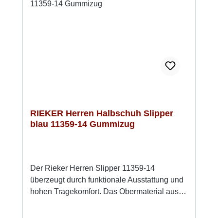
setzen stilvolle Akzente und unterstreichen
das zeitlose Design. Ein verlässlicher
Schnürschuh, wenn Du Wert auf Komfort,
Qualität und ein gepflegtes Erscheinungsbild
legst.
RIEKER Herren Halbschuh Slipper
blau 11359-14 Gummizug
Der Rieker Herren Slipper 11359-14
überzeugt durch funktionale Ausstattung und
hohen Tragekomfort. Das Obermaterial aus
Textil in Dunkelblau sorgt für eine moderne,
alltagstaugliche Optik. Ein elastischer