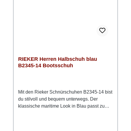
entsteht ein entspannter, stilvoller Look mit
maximalem Komfort.HINWEIS: dieses Modell
fällt etwas größer aus!
RIEKER Herren Halbschuh blau
B2345-14 Bootsschuh
Mit den Rieker Schnürschuhen B2345-14 bist
du stilvoll und bequem unterwegs. Der
klassische maritime Look in Blau passt zu
fast jedem Outfit und macht den Schuh zu
einem echten Allrounder und ist im Design an
den bewährten Bootsschuh angelehnt.Dank