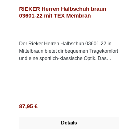
RIEKER Herren Halbschuh braun
03601-22 mit TEX Membran
Der Rieker Herren Halbschuh 03601-22 in
Mittelbraun bietet dir bequemen Tragekomfort
und eine sportlich-klassische Optik. Das
Obermaterial aus echtem, leicht angerautem
Leder sorgt für eine hochwertige
Ausstrahlung, während du dank Schnürung
und Reißverschluss schnell hinein- und
herausschlüpfst. Die kräftige Riricon-Sohle
federt deine Schritte angenehm ab, und die
Regulärer Preis:
87,95 €
gepolsterte Einlegesohle unterstützt deine
Füße bei jedem Gang. Sie ist
Details
herausnehmbar, sodass du bei Bedarf auch
eigene Einlagen verwenden kannst. Mit der