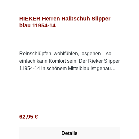
RIEKER Herren Halbschuh Slipper
blau 11954-14
Reinschlüpfen, wohlfühlen, losgehen – so
einfach kann Komfort sein. Der Rieker Slipper
11954-14 in schönem Mittelblau ist genau
richtig für Tage, an denen es bequem und
trotzdem stilvoll sein soll. Das Obermaterial
ist eine Kombi aus Lederimitat und
Meshgewebe, welches den Schuh angenehm
luftig macht. Der Gummizug macht das
Anziehen angenehm unkompliziert, während
Regulärer Preis:
62,95 €
die leichte, dämpfende Sohle deine Füße bei
jedem Schritt verwöhnt.Die extra weiche
Details
Decksohle sorgt dafür, dass sich auch lange