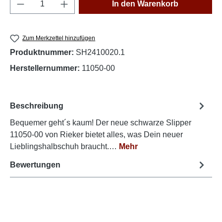
Produkt Anzahl: Gib den gewünschten Wert e
In den Warenkorb
Zum Merkzettel hinzufügen
Produktnummer:
SH2410020.1
Herstellernummer:
11050-00
Beschreibung
Bequemer geht´s kaum! Der neue schwarze Slipper
11050-00 von Rieker bietet alles, was Dein neuer
Lieblingshalbschuh braucht.…
Mehr
Bewertungen