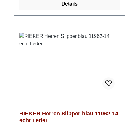
Details
Microvelour-Futter hält deine Füße
angenehm warm. Ob lässig mit Jeans und
Lederjacke oder smart-casual mit Chino und
Strickpullover – diese Stiefel runden deinen
Look perfekt ab. Ein Schuh, der zu fast allem
passt.
RIEKER Herren Slipper blau 11962-14
echt Leder