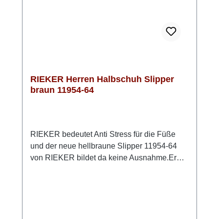
RIEKER Herren Halbschuh Slipper
braun 11954-64
RIEKER bedeutet Anti Stress für die Füße
und der neue hellbraune Slipper 11954-64
von RIEKER bildet da keine Ausnahme.Er
bietet neben der tollen Qualität auch
höchsten Komfort. So ist dieses Modell in der
bequemen Weite G½ geschnitten und hat
genug Freiraum für die Zehen. Der Einstieg
wird durch den Gummizug erleichtert. Die