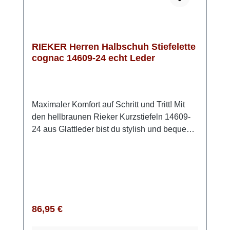
RIEKER Herren Halbschuh Stiefelette
cognac 14609-24 echt Leder
Maximaler Komfort auf Schritt und Tritt! Mit
den hellbraunen Rieker Kurzstiefeln 14609-
24 aus Glattleder bist du stylish und bequem
unterwegs. Die smarte Mischung aus
Schnürung und Reißverschluss schenkt dir
sicheren Halt und erleichtert das Anziehen.
Die extra weiche Decksohle sorgt für ein
Wohlfühl-Gefühl, während die griffige TR
Sohle dich zuverlässig durch den Alltag trägt.
Regulärer Preis:
86,95 €
Dank der Komfortweite hast du mehr
Bewegungsfreiheit, und das leichte