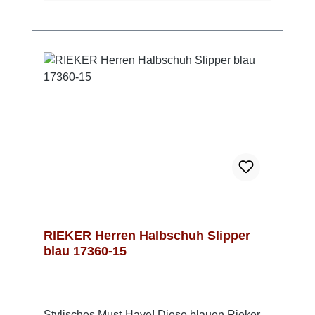
Tage entspannt anfühlen. Dank der
Komfortweite G hast du genügend Platz im
Schuh – kein Drücken, kein Einengen. Ein
Slipper, der dich entspannt durch den Alltag
begleitet und dabei immer gut aussieht. Look-
Tipp: Perfekt zu Casual-Looks, Poloshirt oder
Hemd – ideal für Freizeit, Urlaub oder
entspannte Büro-Outfits.
RIEKER Herren Halbschuh Slipper
blau 17360-15
Stylisches Must-Have! Diese blauen Rieker