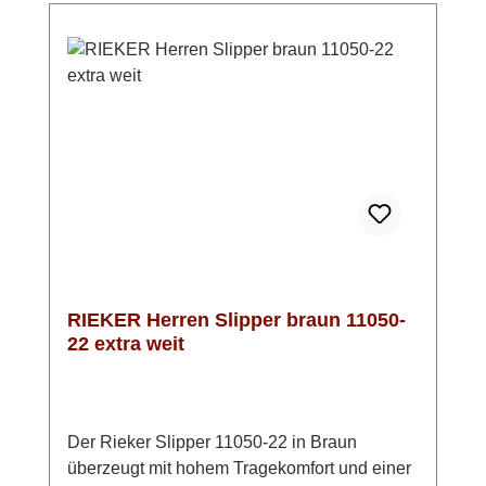
atmungsaktiv. Die rutschhemmende Riricon-
Sohle sorgt für angenehme Dämpfung bei
jedem Schritt. Mit der bewährten RIEKER
Anti-Stress-Ausstattung ist dieser Slipper ein
komfortabler Begleiter für den Herbst –
unkompliziert, funktional und bequem.Bitte
beachten: die Einstiegsöffnung ist relativ klein
und lässt sich nicht öffnen, bei einem sehr
hohen Spann kann der Einstieg Probleme
bereiten
RIEKER Herren Slipper braun 11050-
22 extra weit
Der Rieker Slipper 11050-22 in Braun
überzeugt mit hohem Tragekomfort und einer