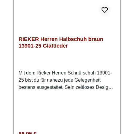
natura etwas heller aus, als auf den Fotos!
RIEKER Herren Halbschuh braun
13901-25 Glattleder
Mit dem Rieker Herren Schnürschuh 13901-
25 bist du für nahezu jede Gelegenheit
bestens ausgestattet. Sein zeitloses Design
lässt sich vielseitig kombinieren und begleitet
dich zuverlässig durch Alltag, Beruf und
Freizeit. Die klassische Schnürung
ermöglicht dir eine optimale Passform und
sicheren Halt. Gleichzeitig sorgen die leichte
Laufsohle und das angenehme Fußbett für
Regulärer Preis:
86,95 €