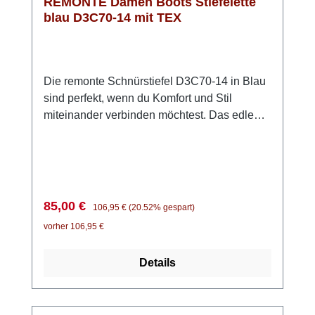
REMONTE Damen Boots Stiefelette
bestellen.
blau D3C70-14 mit TEX
Die remonte Schnürstiefel D3C70-14 in Blau
sind perfekt, wenn du Komfort und Stil
miteinander verbinden möchtest. Das edle
Glattleder verleiht dem Schuh eine
hochwertige Ausstrahlung. Durch die clevere
Kombination aus Schnürung und
Reißverschluss sitzt er sicher am Fuß und
lässt sich dennoch leicht an- und ausziehen.
Verkaufspreis:
Regulärer Preis:
85,00 €
106,95 €
(20.52% gespart)
Die weiche, herausnehmbare Einlegesohle
vorher 106,95 €
und die dämpfende TR-Sohle schenken dir
Komfort bei jedem Schritt, selbst auf härterem
Details
Untergrund. Mit der Komfortweite genießt du
zusätzlichen Platz, während die
wasserabweisende remonteTEX-Membran