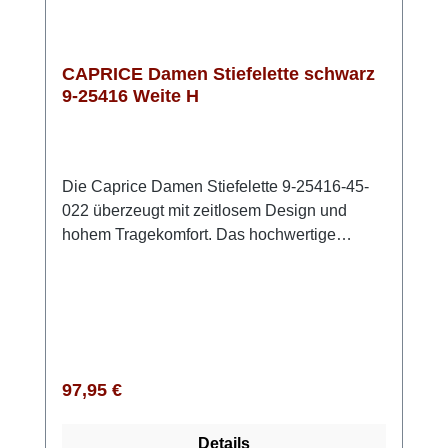
gleichermaßen geeignet.
CAPRICE Damen Stiefelette schwarz
9-25416 Weite H
Die Caprice Damen Stiefelette 9-25416-45-
022 überzeugt mit zeitlosem Design und
hohem Tragekomfort. Das hochwertige
Obermaterial aus feinem Glattleder verleiht
der Stiefelette eine edle Optik, ist angenehm
leicht und sorgt für ein komfortables
Tragegefühl. Die komfortable Weite H bietet
zusätzlichen Platz und eignet sich besonders
für etwas breitere Füße. Dank der innovativen
Regulärer Preis:
97,95 €
CAPRICE CLIMOTION Technologie passt
sich die herausnehmbare Innensohle optimal
Details