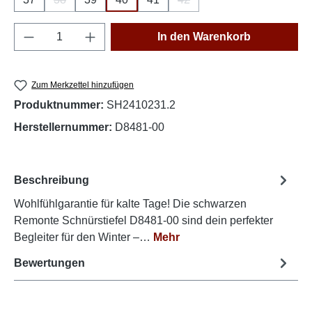
(Diese Option ist zurzeit nicht verfügbar.)
(Diese Option ist zurzeit nich
Produkt Anzahl: Gib den gewünschten Wert e
In den Warenkorb
Zum Merkzettel hinzufügen
Produktnummer:
SH2410231.2
Herstellernummer:
D8481-00
Beschreibung
Wohlfühlgarantie für kalte Tage! Die schwarzen
Remonte Schnürstiefel D8481-00 sind dein perfekter
Begleiter für den Winter –…
Mehr
Bewertungen