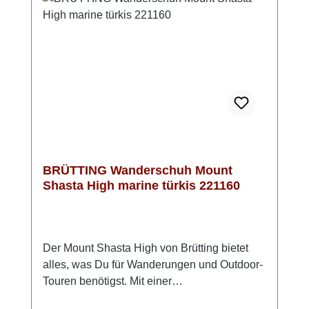
Tragekomfort. Der Mount Shasta hat einen
sehr bequemen Leisten und ist daher auch
einer unserer Bestseller im Wanderschuh-
Segment. Die sportliche Optik in Dunkelblau
und Orange sieht klasse aus und passt
immer.Wanderschuhe von Brütting fallen
normal aus und sind für Damen und Herren
gleichermaßen geeignet.
BRÜTTING Wanderschuh Mount
Shasta High marine türkis 221160
Der Mount Shasta High von Brütting bietet
alles, was Du für Wanderungen und Outdoor-
Touren benötigst. Mit einer
wasserabweisenden, atmungsaktiven