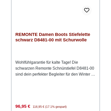
REMONTE Damen Boots Stiefelette
schwarz D8481-00 mit Schurwolle
Wohlfühlgarantie für kalte Tage! Die
schwarzen Remonte Schnürstiefel D8481-00
sind dein perfekter Begleiter für den Winter –
stylisch, bequem und wetterfest. Durch die
Kombi aus Schnürung und Reißverschluss
sitzt der Schuh perfekt und lässt sich ganz
einfach anziehen. Das echte Lammfellfutter
sorgt für kuschelig-warme Füße, während die
Verkaufspreis:
Regulärer Preis:
96,95 €
116,95 €
(17.1% gespart)
Thermosohle und die remonteTEX-Membran