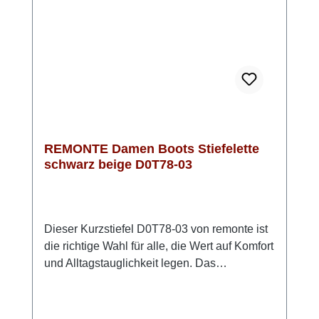
das warme Futter fällt die Stiefelette etwas
kleiner aus!Optisch besticht die Stiefelette
durch die tolle Farbe und die Abstufungen im
Petrol. Die kräftige Sohle gibt den letzten
Schliff zu diesem Biker Boot.
REMONTE Damen Boots Stiefelette
schwarz beige D0T78-03
Dieser Kurzstiefel D0T78-03 von remonte ist
die richtige Wahl für alle, die Wert auf Komfort
und Alltagstauglichkeit legen. Das
Obermaterial aus pflegeleichtem Kunstleder
in klassischem Schwarz mit grau-beigen
Akzenten verleiht dem Schuh eine