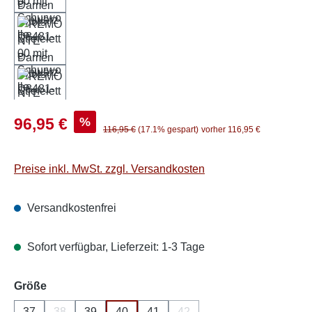
Verkaufspreis:
%
96,95 €
Regulärer Preis:
116,95 €
(17.1% gespart)
vorher 116,95 €
Preise inkl. MwSt. zzgl. Versandkosten
Versandkostenfrei
Sofort verfügbar, Lieferzeit: 1-3 Tage
auswählen
Größe
37
38
39
40
41
42