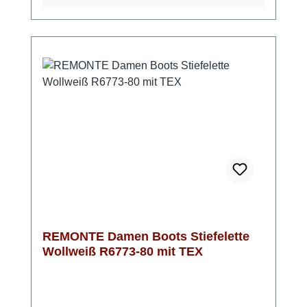
einer gepolsterten, herausnehmbaren
Einlegesohle. Durch die Extraweite H hast du
im Vorfußbereich zusätzlichen Platz, sodass
der Schuh auch bei längerem Tragen
angenehm bleibt. Das warme Schurwollfutter
in Verbindung mit der wasserabweisenden
remonteTEX-Membran schützt zuverlässig
vor Kälte und Nässe. Mit seiner Absatzhöhe
von 55 mm und einer Schafthöhe von 11 cm
vereint der Stiefel Funktionalität und
wintertauglichen Stil und sieht dabei einfach
umwerfend aus!
REMONTE Damen Boots Stiefelette
Wollweiß R6773-80 mit TEX