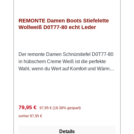
REMONTE Damen Boots Stiefelette
Wollweiß D0T77-80 echt Leder
Der remonte Damen Schnürstiefel D0T77-80
in hübschem Creme Weiß ist die perfekte
Wahl, wenn du Wert auf Komfort und Wärme
legst. Das Obermaterial aus hochwertigem
Glattleder ist anschmiegsam und pflegeleicht.
Der Clou ist die Kombination aus Schnürung
und Reißverschluss, sodass du schnell
hinein- und wieder herausschlüpfen kannst.
Verkaufspreis:
Regulärer Preis:
79,95 €
97,95 €
(18.38% gespart)
Der Fellkragen am Schaft setzt zudem einen
vorher 97,95 €
modischen Akzent. Für besonderen Komfort
sorgt die Lite ’n Soft Technologie: eine
Details
federleichte PU-Sohle in Kombination mit