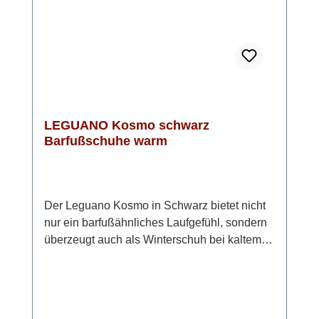
absoluten Lieblingsschuh für die kalte
Jahreszeit. Obermaterial: 100 % Polyamid
(wasserabweisend und atmungsaktiv),
Obermaterial Kragen: 100 % Polyester, Futter,
Füllung, Innensohle: 100 % Polyester, Sohle:
LIFOLIT®-lg Leguano Barfußschuhe fallen
kleiner aus, bitte eine Nummer größer
LEGUANO Kosmo schwarz
bestellen.
Barfußschuhe warm
Der Leguano Kosmo in Schwarz bietet nicht
nur ein barfußähnliches Laufgefühl, sondern
überzeugt auch als Winterschuh bei kaltem
Wetter.Mit seiner flexiblen, dünnen Sohle
fördert der Schuh die natürliche
Abrollbewegung und stärkt die
Fußmuskulatur. Das Highlight: Das