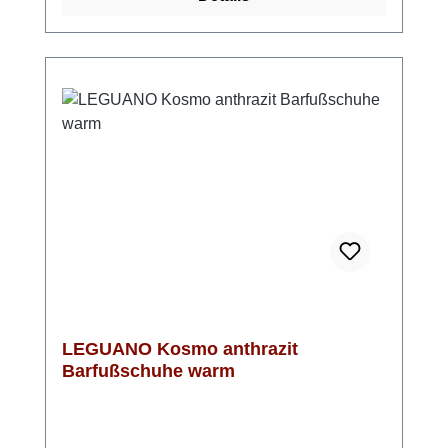
an den Fuß an und unterstützt ein angenehm
weiches Laufgefühl. Das Innenmaterial aus
Textil und Synthetik sorgt für ein
ausgewogenes Fußklima, während der
seitliche Reißverschluss einen bequemen
Einstieg ermöglicht. Mit einer Schafthöhe von
9 cm und einem ca. 30 mm hohen Keilabsatz
ist diese Lederstiefelette ein vielseitiger
Begleiter für Alltag und Freizeit. Look-Tipp:
Die schwarze Caprice Stiefelette harmoniert
perfekt mit Jeans, Strickkleidern oder
Stoffhosen und rundet klassische sowie
moderne Herbst- und Winterlooks stilvoll ab.
LEGUANO Kosmo anthrazit
Barfußschuhe warm