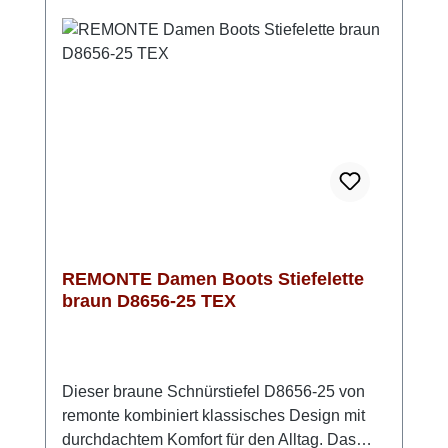
und das atmungsaktive Microvelour-Futter für
warme, trockene Füße sorgen. Und auch
optisch macht der Stiefel einiges her – die
Kombination aus Blau und Braun verleiht
deinem Outfit einen modisch-klassischen
Look.
REMONTE Damen Boots Stiefelette
braun D8656-25 TEX
Dieser braune Schnürstiefel D8656-25 von
remonte kombiniert klassisches Design mit
durchdachtem Komfort für den Alltag. Das