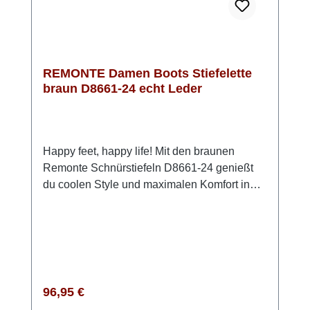
von 39 mm und einem 14 cm hohen Schaft
passt dieses Modell sowohl zu Hosen als
auch zu Röcken – eine vielseitige Wahl für
Herbst und Winter.
REMONTE Damen Boots Stiefelette
braun D8661-24 echt Leder
Happy feet, happy life! Mit den braunen
Remonte Schnürstiefeln D8661-24 genießt
du coolen Style und maximalen Komfort in
einem. Das glatte Leder sorgt für einen edlen
Look, während Reißverschluss und
Schnürung ein einfaches An- und Ausziehen
ermöglichen. Die ultraleichte,
schockabsorbierende Sohle und die
gepolsterte, herausnehmbare Einlegesohle
Regulärer Preis:
96,95 €
machen jeden Schritt zum Vergnügen. Durch