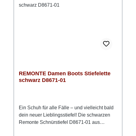
für einen sicheren Auftritt. Mit ihrer modernen
Farbgebung in Schwarz und Beige/Gold
runden die Schnürstiefel jedes Outfit perfekt
ab und setzen dabei einen stilvollen Akzent.
REMONTE Damen Boots Stiefelette
schwarz D8671-01
Ein Schuh für alle Fälle – und vielleicht bald
dein neuer Lieblingsstiefel! Die schwarzen
Remonte Schnürstiefel D8671-01 aus
Glattleder punkten mit perfektem